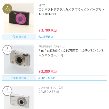
KEIYO
A
コンパクトデジタルカメラ ブラック×パープル N
ランク
T-DC001-BPL
¥
3,780
(税込)
取扱店舗
名古屋駅西店
FUJIFILM(フジフイルム)
E
FinePix JZ300 G (1210万画素／10倍／SDHC／シ
ランク
ャンパンゴールド)
¥
3,380
(税込)
取扱店舗
AKIBA U-SHOP
OLYMPUS(オリンパス)
E
CAMEDIA FE-46
ランク