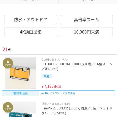
防水・アウトドア
高倍率ズーム
4K動画撮影
10,000円未満
21
点
OLYMPUS(オリンパス)
A
μ TOUGH-6000 ORG (1000万画素／3.6倍ズーム
ランク
／オレンジ)
新着
¥
7,180
(税込)
取扱店舗
AKIBA パソコン・デジタル館
富士フイルム(FUJIFILM)
A
FinePix Z1000EXR (1600万画素／5倍／ジェイド
ランク
グリーン／SDXC)