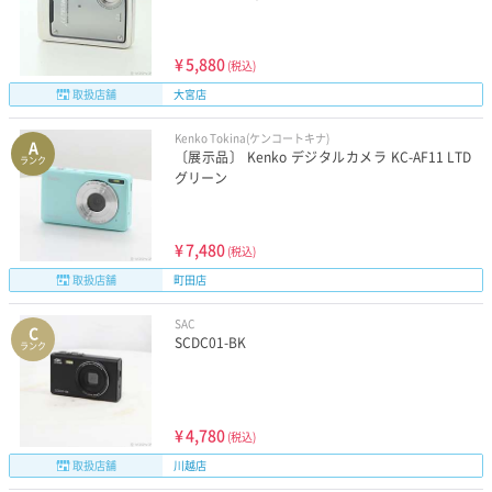
¥
5,880
(税込)
取扱店舗
大宮店
Kenko Tokina(ケンコートキナ)
A
〔展示品〕 Kenko デジタルカメラ KC-AF11 LTD
ランク
グリーン
¥
7,480
(税込)
取扱店舗
町田店
SAC
C
SCDC01-BK
ランク
¥
4,780
(税込)
取扱店舗
川越店