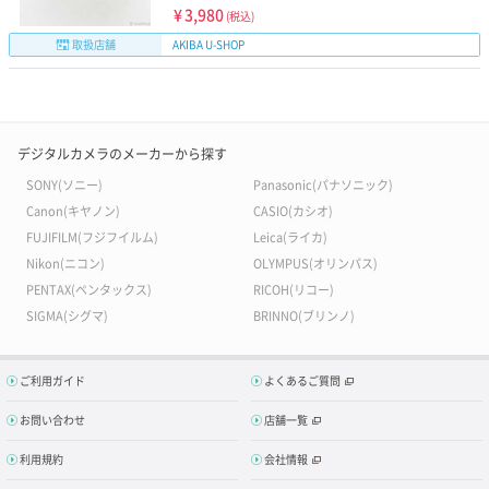
¥
3,980
(税込)
取扱店舗
AKIBA U-SHOP
デジタルカメラのメーカーから探す
SONY(ソニー)
Panasonic(パナソニック)
Canon(キヤノン)
CASIO(カシオ)
FUJIFILM(フジフイルム)
Leica(ライカ)
Nikon(ニコン)
OLYMPUS(オリンパス)
PENTAX(ペンタックス)
RICOH(リコー)
SIGMA(シグマ)
BRINNO(ブリンノ)
ご利用ガイド
よくあるご質問
お問い合わせ
店舗一覧
利用規約
会社情報