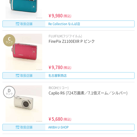
¥
9,980
(税込)
取扱店舗
Re Collection なんば店
FUJIFILM(フジフイルム)
C
FinePix Z1100EXR P ピンク
ランク
¥
9,780
(税込)
取扱店舗
名古屋駅西店
RICOH(リコー)
D
Caplio R6 (724万画素／7.1倍ズーム／シルバー)
ランク
¥
5,680
(税込)
取扱店舗
AKIBA U-SHOP