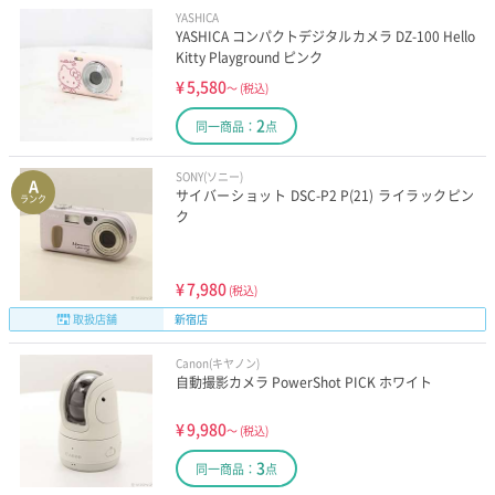
YASHICA
YASHICA コンパクトデジタルカメラ DZ-100 Hello
Kitty Playground ピンク
¥
5,580
～
(税込)
2
同一商品：
点
SONY(ソニー)
A
サイバーショット DSC-P2 P(21) ライラックピン
ランク
ク
¥
7,980
(税込)
取扱店舗
新宿店
Canon(キヤノン)
自動撮影カメラ PowerShot PICK ホワイト
¥
9,980
～
(税込)
3
同一商品：
点