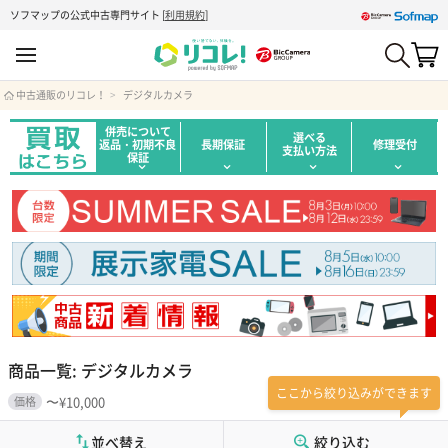
ソフマップの公式中古専門サイト
[
利用規約
]
中古通販のリコレ！
デジタルカメラ
併売について
選べる
返品・初期不良
長期保証
修理受付
支払い方法
保証
商品一覧: デジタルカメラ
ここから絞り込みができます
〜¥10,000
価格
並べ替え
絞り込む