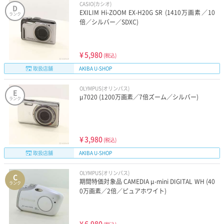
CASIO(カシオ)
D
EXILIM Hi-ZOOM EX-H20G SR (1410万画素／10
ランク
倍／シルバー／SDXC)
¥
5,980
(税込)
取扱店舗
AKIBA U-SHOP
OLYMPUS(オリンパス)
E
μ7020 (1200万画素／7倍ズーム／シルバー)
ランク
¥
3,980
(税込)
取扱店舗
AKIBA U-SHOP
OLYMPUS(オリンパス)
C
期間特価対象品 CAMEDIA μ-mini DIGITAL WH (40
ランク
0万画素／2倍／ピュアホワイト)
¥
6,980