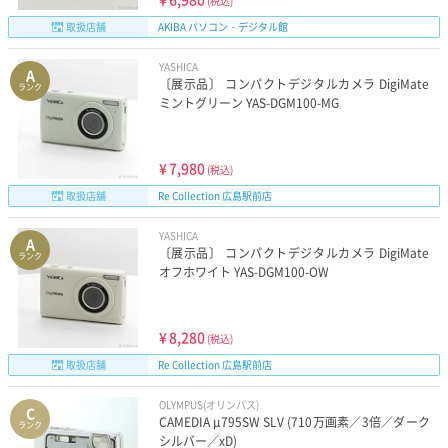
(税込)
取扱店舗
AKIBA パソコン・デジタル館
YASHICA
A
〔展示品〕 コンパクトデジタルカメラ DigiMate
ランク
ミントグリーン YAS-DGM100-MG
¥
7,980
(税込)
取扱店舗
Re Collection 広島駅前店
YASHICA
A
〔展示品〕 コンパクトデジタルカメラ DigiMate
ランク
オフホワイト YAS-DGM100-OW
¥
8,280
(税込)
取扱店舗
Re Collection 広島駅前店
OLYMPUS(オリンパス)
C
CAMEDIA μ795SW SLV (710万画素／3倍／ダーク
ランク
シルバー／xD)