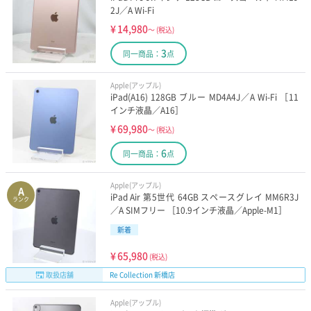
2J／A Wi-Fi
¥
14,980
～
(税込)
3
同一商品：
点
Apple(アップル)
iPad(A16) 128GB ブルー MD4A4J／A Wi-Fi ［11
インチ液晶／A16］
¥
69,980
～
(税込)
6
同一商品：
点
Apple(アップル)
A
iPad Air 第5世代 64GB スペースグレイ MM6R3J
ランク
／A SIMフリー ［10.9インチ液晶／Apple-M1］
新着
¥
65,980
(税込)
取扱店舗
Re Collection 新橋店
Apple(アップル)