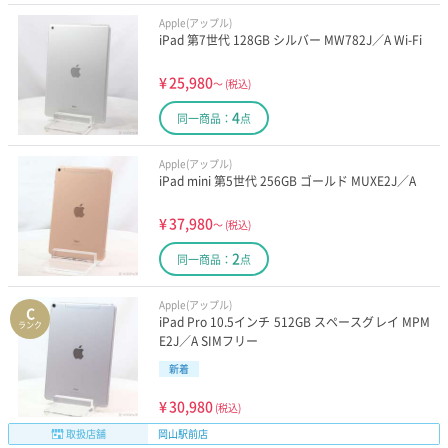
Apple(アップル)
iPad 第7世代 128GB シルバー MW782J／A Wi-Fi
¥
25,980
～
(税込)
4
同一商品：
点
Apple(アップル)
iPad mini 第5世代 256GB ゴールド MUXE2J／A
¥
37,980
～
(税込)
2
同一商品：
点
Apple(アップル)
C
iPad Pro 10.5インチ 512GB スペースグレイ MPM
ランク
E2J／A SIMフリー
新着
¥
30,980
(税込)
取扱店舗
岡山駅前店