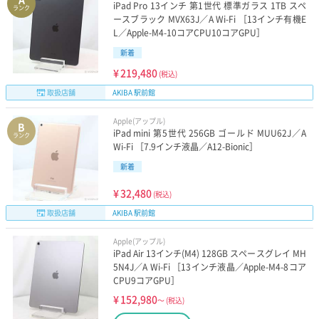
iPad Pro 13インチ 第1世代 標準ガラス 1TB スペ
ランク
ースブラック MVX63J／A Wi-Fi ［13インチ有機E
L／Apple-M4-10コアCPU10コアGPU］
新着
¥
219,480
(税込)
取扱店舗
AKIBA 駅前館
Apple(アップル)
B
iPad mini 第5世代 256GB ゴールド MUU62J／A
ランク
Wi-Fi ［7.9インチ液晶／A12-Bionic］
新着
¥
32,480
(税込)
取扱店舗
AKIBA 駅前館
Apple(アップル)
iPad Air 13インチ(M4) 128GB スペースグレイ MH
5N4J／A Wi-Fi ［13インチ液晶／Apple-M4-8コア
CPU9コアGPU］
¥
152,980
～
(税込)