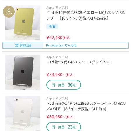
Apple(アップル)
C
iPad 第10世代 256GB イエロー MQ6V3J／A SIM
ランク
フリー ［10.9インチ液晶／A14-Bionic］
新着
¥
62,480
(税込)
取扱店舗
Re Collection なんば店
Apple(アップル)
iPad 第9世代 64GB スペースグレイ Wi-Fi
¥
33,980
～
(税込)
36
同一商品：
点
Apple(アップル)
iPad mini(A17 Pro) 128GB スターライト MXN83J
／A Wi-Fi ［8.3インチ液晶／A17-Pro］
¥
80,980
～
(税込)
23
同一商品：
点