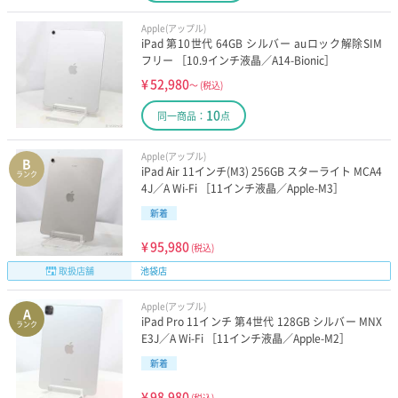
Apple(アップル)
iPad 第10世代 64GB シルバー auロック解除SIM
フリー ［10.9インチ液晶／A14-Bionic］
¥
52,980
～
(税込)
10
同一商品：
点
Apple(アップル)
B
iPad Air 11インチ(M3) 256GB スターライト MCA4
ランク
4J／A Wi-Fi ［11インチ液晶／Apple-M3］
新着
¥
95,980
(税込)
取扱店舗
池袋店
Apple(アップル)
A
iPad Pro 11インチ 第4世代 128GB シルバー MNX
ランク
E3J／A Wi-Fi ［11インチ液晶／Apple-M2］
新着
¥
98,980
(税込)