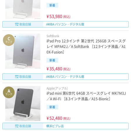
新着
¥
53,980
(税込)
取扱店舗
AKIBA パソコン・デジタル館
SoftBank
C
iPad Pro 12.9インチ 第2世代 256GB スペースグ
ランク
レイ MPA42J／A SoftBank ［12.9インチ液晶／A1
0X-Fusion］
新着
¥
35,480
(税込)
取扱店舗
AKIBA パソコン・デジタル館
Apple(アップル)
A
iPad mini 第6世代 64GB スペースグレイ MK7M3J
ランク
／A Wi-Fi ［8.3インチ液晶／A15-Bionic］
新着
¥
52,480
(税込)
取扱店舗
横浜ビブレ店