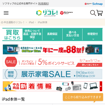
ソフマップの公式中古専門サイト
[
利用規約
]
中古通販のリコレ！
iPad
iPad本体
併売について
選べる
返品・初期不良
長期保証
修理受付
支払い方法
保証
ここから絞り込みができます
iPad本体一覧