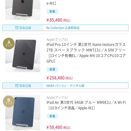
e-M1］
新着
¥
85,480
(税込)
取扱店舗
Re Collection 広島駅前店
Apple(アップル)
A
iPad Pro 13インチ 第1世代 Nano-textureガラス
ランク
2TB スペースブラック MWT13J／A SIMフリー
［13インチ有機EL／Apple-M4-10コアCPU10コア
GPU］
新着
¥
258,480
(税込)
取扱店舗
AKIBA パソコン・デジタル館
Apple(アップル)
B
iPad Air 第5世代 64GB ブルー MM9E3J／A Wi-Fi
ランク
［10.9インチ液晶／Apple-M1］
新着
¥
59,480
(税込)