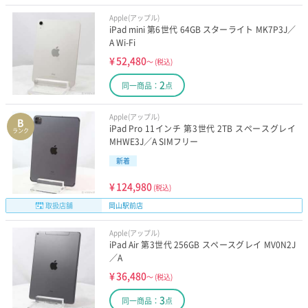
Apple(アップル)
iPad mini 第6世代 64GB スターライト MK7P3J／
A Wi-Fi
¥
52,480
～
(税込)
2
同一商品：
点
Apple(アップル)
B
iPad Pro 11インチ 第3世代 2TB スペースグレイ
ランク
MHWE3J／A SIMフリー
新着
¥
124,980
(税込)
取扱店舗
岡山駅前店
Apple(アップル)
iPad Air 第3世代 256GB スペースグレイ MV0N2J
／A
¥
36,480
～
(税込)
3
同一商品：
点