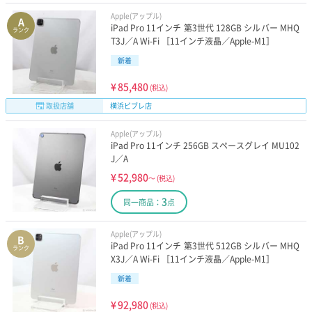
Apple(アップル)
A
iPad Pro 11インチ 第3世代 128GB シルバー MHQ
ランク
T3J／A Wi-Fi ［11インチ液晶／Apple-M1］
新着
¥
85,480
(税込)
取扱店舗
横浜ビブレ店
Apple(アップル)
iPad Pro 11インチ 256GB スペースグレイ MU102
J／A
¥
52,980
～
(税込)
3
同一商品：
点
Apple(アップル)
B
iPad Pro 11インチ 第3世代 512GB シルバー MHQ
ランク
X3J／A Wi-Fi ［11インチ液晶／Apple-M1］
新着
¥
92,980
(税込)