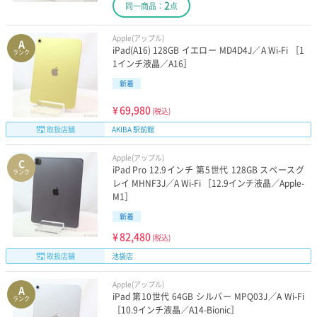
2
同一商品：
点
Apple(アップル)
A
iPad(A16) 128GB イエロー MD4D4J／A Wi-Fi ［1
ランク
1インチ液晶／A16］
新着
¥
69,980
(税込)
取扱店舗
AKIBA 駅前館
Apple(アップル)
C
iPad Pro 12.9インチ 第5世代 128GB スペースグ
ランク
レイ MHNF3J／A Wi-Fi ［12.9インチ液晶／Apple-
M1］
新着
¥
82,480
(税込)
取扱店舗
池袋店
Apple(アップル)
A
iPad 第10世代 64GB シルバー MPQ03J／A Wi-Fi
ランク
［10.9インチ液晶／A14-Bionic］