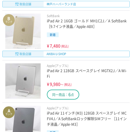
取扱店舗
神戸ハーバーランド店
SoftBank
B
iPad Air 2 16GB ゴールド MH1C2J／A SoftBank
ランク
［9.7インチ液晶／Apple-A8X］
新着
¥
7,480
(税込)
取扱店舗
AKIBA U-SHOP
Apple(アップル)
iPad Air 2 128GB スペースグレイ MGTX2J／A Wi-
Fi
¥
9,980
～
(税込)
6
同一商品：
点
Apple(アップル)
A
iPad Air 11インチ(M3) 128GB スペースグレイ MC
ランク
FV4J／A SoftBankロック解除SIMフリー ［11イン
チ液晶／Apple-M3］