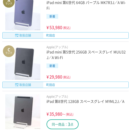
A
iPad mini 第6世代 64GB パープル MK7R3J／A Wi-
ランク
Fi
新着
¥
53,980
(税込)
取扱店舗
町田店
Apple(アップル)
C
iPad mini 第5世代 256GB スペースグレイ MUU32
ランク
J／A Wi-Fi
新着
¥
29,980
(税込)
取扱店舗
町田店
Apple(アップル)
iPad 第8世代 128GB スペースグレイ MYML2J／A
¥
35,980
～
(税込)
3
同一商品：
点