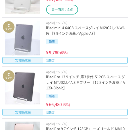
4
同一商品：
点
Apple(アップル)
C
iPad mini 4 64GB スペースグレイ MK9G2J／A Wi-
ランク
Fi ［7.9インチ液晶／Apple-A8］
新着
¥
9,780
(税込)
取扱店舗
池袋店
Apple(アップル)
C
iPad Pro 12.9インチ 第3世代 512GB スペースグ
ランク
レイ MTJD2J／A SIMフリー ［12.9インチ液晶／A
12X-Bionic］
新着
¥
66,480
(税込)
取扱店舗
池袋店
Apple(アップル)
iPad Pro 9.7インチ 128GB ローズゴールド MM19