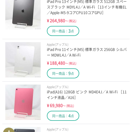
iPad Pro 13インチ(M5) 標準ガラス 512GB スペー
スブラック MDYL4J／A Wi-Fi ［13インチ有機EL
／Apple-M5-9コアCPU10コアGPU］
¥
264,980
～
(税込)
3
同一商品：
点
Apple(アップル)
iPad Pro 11インチ(M5) 標準ガラス 256GB シルバ
ー MDWL4J／A Wi-Fi
¥
188,480
～
(税込)
9
同一商品：
点
Apple(アップル)
iPad(A16) 128GB ピンク MD4E4J／A Wi-Fi ［11
インチ液晶／A16］
¥
69,980
～
(税込)
4
同一商品：
点
Apple(アップル)
A