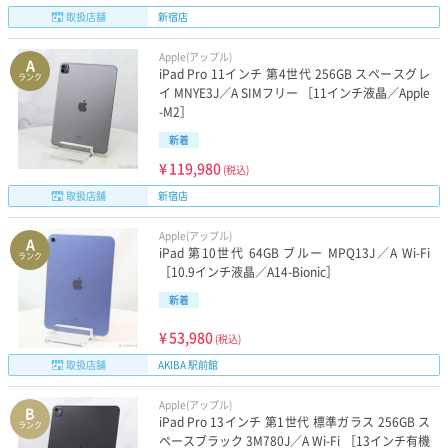
取扱店舗
新宿店
Apple(アップル)
A
iPad Pro 11インチ 第4世代 256GB スペースグレ
ランク
イ MNYE3J／A SIMフリー ［11インチ液晶／Apple
-M2］
新着
¥
119,980
(税込)
取扱店舗
新宿店
Apple(アップル)
A
iPad 第10世代 64GB ブルー MPQ13J／A Wi-Fi
ランク
［10.9インチ液晶／A14-Bionic］
新着
¥
53,980
(税込)
取扱店舗
AKIBA 駅前館
Apple(アップル)
B
iPad Pro 13インチ 第1世代 標準ガラス 256GB ス
ランク
ペースブラック 3M780J／A Wi-Fi ［13インチ有機