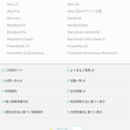
iMac G3
iMac G4
iMac Pro
iMac VESAマウント仕様
Mac mini
MacBook
MacBook Air
MacBook Neo
MacBook Pro
Macintosh Centris 650
Macintosh Classic
Macintosh Color Classic II
PowerBook G4
PowerMac G3
PowerMac G4 Quicksilver
Twentieth Anniversary Macintosh
ご利用ガイド
よくあるご質問
お問い合わせ
店舗一覧
利用規約
会社情報
個人情報保護方針
特定商取引法に基づく表示
資金決済法に基づく情報提供
古物営業法に基づく表示