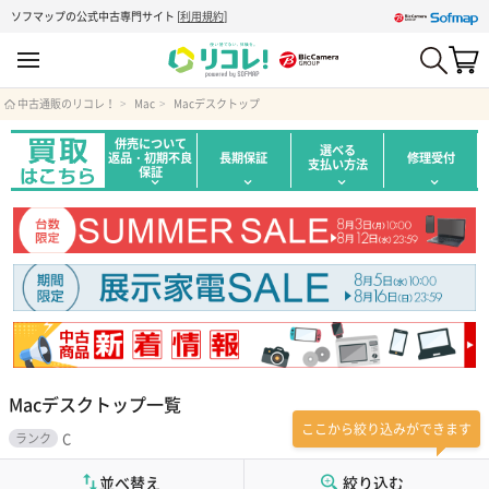
ソフマップの公式中古専門サイト
[
利用規約
]
中古通販のリコレ！
Mac
Macデスクトップ
併売について
選べる
返品・初期不良
長期保証
修理受付
支払い方法
保証
Macデスクトップ一覧
ここから絞り込みができます
C
ランク
並べ替え
絞り込む