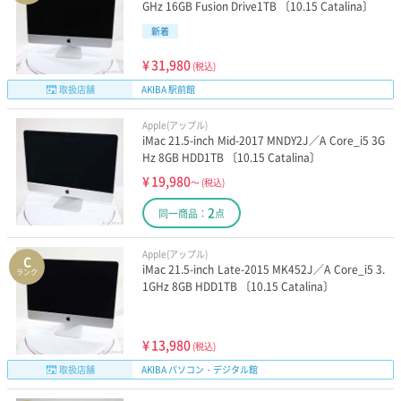
GHz 16GB Fusion Drive1TB 〔10.15 Catalina〕
新着
¥
31,980
(税込)
取扱店舗
AKIBA 駅前館
Apple(アップル)
iMac 21.5-inch Mid-2017 MNDY2J／A Core_i5 3G
Hz 8GB HDD1TB 〔10.15 Catalina〕
¥
19,980
～
(税込)
2
同一商品：
点
Apple(アップル)
C
iMac 21.5-inch Late-2015 MK452J／A Core_i5 3.
ランク
1GHz 8GB HDD1TB 〔10.15 Catalina〕
¥
13,980
(税込)
取扱店舗
AKIBA パソコン・デジタル館