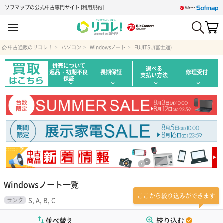
ソフマップの公式中古専門サイト
[
利用規約
]
中古通販のリコレ！
パソコン
Windowsノート
FUJITSU(富士通)
併売について
選べる
返品・初期不良
長期保証
修理受付
支払い方法
保証
Windowsノート一覧
ここから絞り込みができます
S, A, B, C
ランク
並べ替え
絞り込む