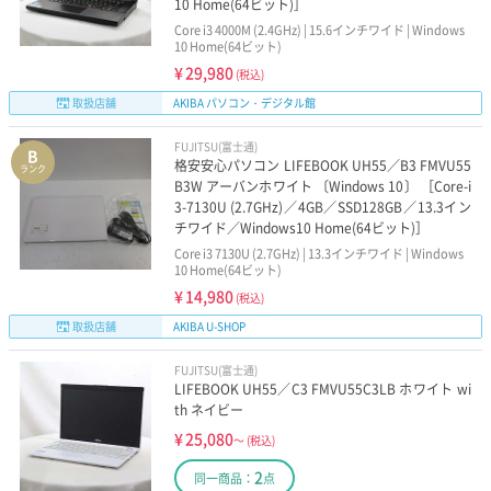
10 Home(64ビット)］
Core i3 4000M (2.4GHz) | 15.6インチワイド | Windows
10 Home(64ビット)
¥
29,980
(税込)
取扱店舗
AKIBA パソコン・デジタル館
FUJITSU(富士通)
B
格安安心パソコン LIFEBOOK UH55／B3 FMVU55
ランク
B3W アーバンホワイト 〔Windows 10〕 ［Core-i
3-7130U (2.7GHz)／4GB／SSD128GB／13.3イン
チワイド／Windows10 Home(64ビット)］
Core i3 7130U (2.7GHz) | 13.3インチワイド | Windows
10 Home(64ビット)
¥
14,980
(税込)
取扱店舗
AKIBA U-SHOP
FUJITSU(富士通)
LIFEBOOK UH55／C3 FMVU55C3LB ホワイト wi
th ネイビー
¥
25,080
～
(税込)
2
同一商品：
点