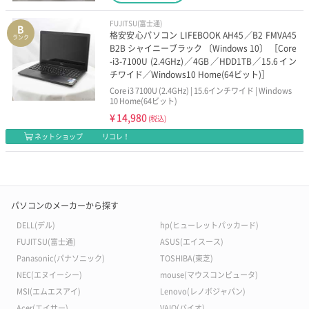
FUJITSU(富士通)
B
格安安心パソコン LIFEBOOK AH45／B2 FMVA45
ランク
B2B シャイニーブラック 〔Windows 10〕 ［Core
-i3-7100U (2.4GHz)／4GB／HDD1TB／15.6イン
チワイド／Windows10 Home(64ビット)］
Core i3 7100U (2.4GHz) | 15.6インチワイド | Windows
10 Home(64ビット)
¥
14,980
(税込)
ネットショップ
リコレ！
パソコンのメーカーから探す
DELL(デル)
hp(ヒューレットパッカード)
FUJITSU(富士通)
ASUS(エイスース)
Panasonic(パナソニック)
TOSHIBA(東芝)
NEC(エヌイーシー)
mouse(マウスコンピュータ)
MSI(エムエスアイ)
Lenovo(レノボジャパン)
Acer(エイサー)
VAIO(バイオ)