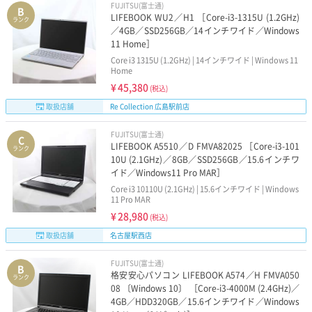
FUJITSU(富士通)
B
LIFEBOOK WU2／H1 ［Core-i3-1315U (1.2GHz)
ランク
／4GB／SSD256GB／14インチワイド／Windows
11 Home］
Core i3 1315U (1.2GHz) | 14インチワイド | Windows 11
Home
¥
45,380
(税込)
取扱店舗
Re Collection 広島駅前店
FUJITSU(富士通)
C
LIFEBOOK A5510／D FMVA82025 ［Core-i3-101
ランク
10U (2.1GHz)／8GB／SSD256GB／15.6インチワ
イド／Windows11 Pro MAR］
Core i3 10110U (2.1GHz) | 15.6インチワイド | Windows
11 Pro MAR
¥
28,980
(税込)
取扱店舗
名古屋駅西店
FUJITSU(富士通)
B
格安安心パソコン LIFEBOOK A574／H FMVA050
ランク
08 〔Windows 10〕 ［Core-i3-4000M (2.4GHz)／
4GB／HDD320GB／15.6インチワイド／Windows