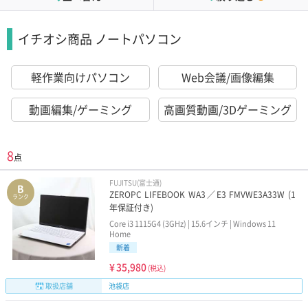
イチオシ商品 ノートパソコン
軽作業向けパソコン
Web会議/画像編集
動画編集/ゲーミング
高画質動画/3Dゲーミング
8
点
FUJITSU(富士通)
B
ZEROPC LIFEBOOK WA3／E3 FMVWE3A33W (1
ランク
年保証付き)
Core i3 1115G4 (3GHz) | 15.6インチ | Windows 11
Home
新着
¥
35,980
(税込)
取扱店舗
池袋店