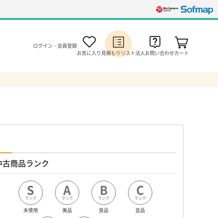
ログイン・会員登録
お気に入り
見積もりリスト
法人お問い合わせ
カート
中古商品ランク
S
A
B
C
ランク
ランク
ランク
ランク
未使用
美品
良品
並品