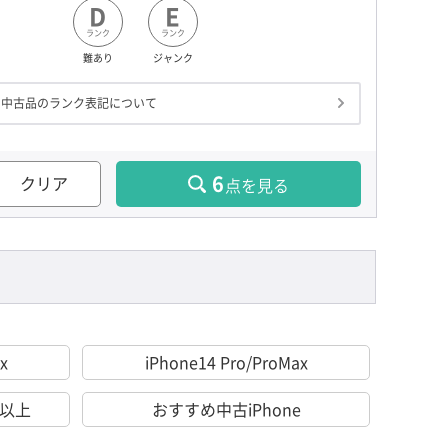
D
E
ランク
ランク
難あり
ジャンク
中古品のランク表記について
6
クリア
点を見る
x
iPhone14 Pro/ProMax
％以上
おすすめ中古iPhone