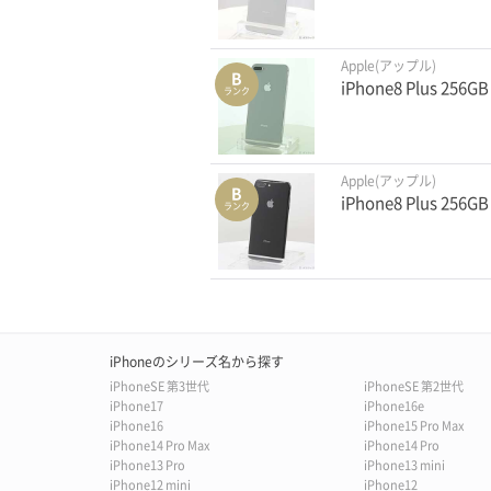
Apple(アップル)
B
iPhone8 Plus 25
ランク
Apple(アップル)
B
iPhone8 Plus 25
ランク
iPhoneのシリーズ名から探す
iPhoneSE 第3世代
iPhoneSE 第2世代
iPhone17
iPhone16e
iPhone16
iPhone15 Pro Max
iPhone14 Pro Max
iPhone14 Pro
iPhone13 Pro
iPhone13 mini
iPhone12 mini
iPhone12