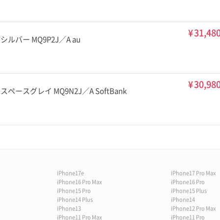
¥
31,48
6GB シルバー MQ9P2J／A au
¥
30,98
6GB スペースグレイ MQ9N2J／A SoftBank
iPhone17e
iPhone17 Pro Max
iPhone16 Pro Max
iPhone16 Pro
iPhone15 Pro
iPhone15 Plus
iPhone14 Plus
iPhone14
iPhone13
iPhone12 Pro Max
iPhone11 Pro Max
iPhone11 Pro