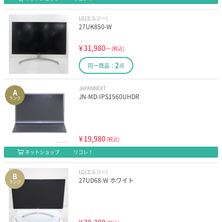
LG(エルジー)
27UK850-W
¥
31,980
～
(税込)
2
同一商品：
点
JAPANNEXT
A
JN-MD-IPS1560UHDR
ランク
¥
19,980
(税込)
ネットショップ
リコレ！
LG(エルジー)
B
27UD68-W ホワイト
ランク