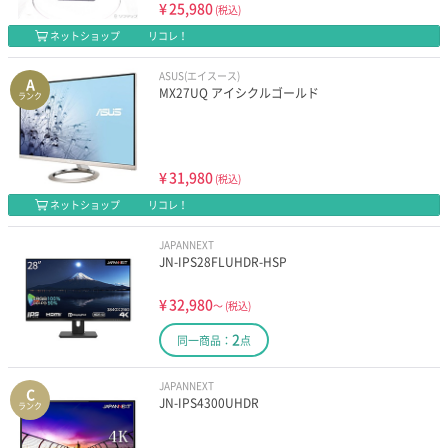
¥
25,980
(税込)
ネットショップ
リコレ！
ASUS(エイスース)
A
MX27UQ アイシクルゴールド
ランク
¥
31,980
(税込)
ネットショップ
リコレ！
JAPANNEXT
JN-IPS28FLUHDR-HSP
¥
32,980
～
(税込)
2
同一商品：
点
JAPANNEXT
C
JN-IPS4300UHDR
ランク