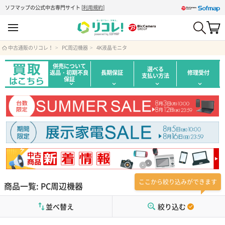
ソフマップの公式中古専門サイト
[
利用規約
]
中古通販のリコレ！
PC周辺機器
4K液晶モニタ
併売について
選べる
返品・初期不良
長期保証
修理受付
支払い方法
保証
ここから絞り込みができます
商品一覧: PC周辺機器
並べ替え
絞り込む