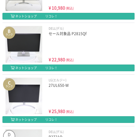
¥
10,980
(税込)
ネットショップ
リコレ！
DELL(デル)
B
セール対象品 P2815Qf
ランク
¥
22,980
(税込)
ネットショップ
リコレ！
LG(エルジー)
C
27UL650-W
ランク
¥
25,980
(税込)
ネットショップ
リコレ！
DELL(デル)
D