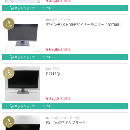
¥
30,380
(税込)
ネットショップ
リコレ！
BenQ(ベンキュー)
A
27インチ4K HDRデザイナーモニター PD2700U
ランク
¥
69,980
(税込)
ネットショップ
リコレ！
DELL(デル)
C
P2715Qt
ランク
¥
27,180
(税込)
ネットショップ
リコレ！
IO DATA(アイオーデータ)
A
EX-LD4K271DB ブラック
ランク