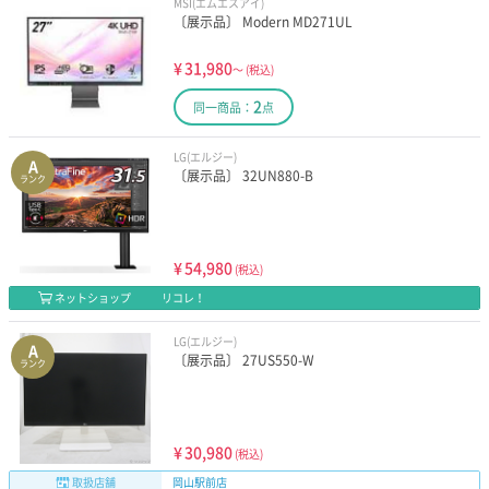
MSI(エムエスアイ)
〔展示品〕 Modern MD271UL
¥
31,980
～
(税込)
2
同一商品：
点
LG(エルジー)
A
〔展示品〕 32UN880-B
ランク
¥
54,980
(税込)
ネットショップ
リコレ！
LG(エルジー)
A
〔展示品〕 27US550-W
ランク
¥
30,980
(税込)
取扱店舗
岡山駅前店