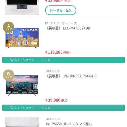
¥
32,980
～
(税込)
6
同一商品：
点
IO DATA(アイオーデータ)
A
〔展示品〕 LCD-M4K652XDB
ランク
¥
119,980
(税込)
ネットショップ
リコレ！
JAPANNEXT
B
〔展示品〕 JN-HDR552IPS4K-H5
ランク
¥
39,980
(税込)
ネットショップ
リコレ！
JAPANNEXT
JN-IPS65UHD-U スタンド無し