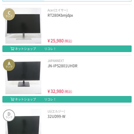
Acer(エイサー)
C
RT280Kbmjdpx
ランク
¥
25,980
(税込)
ネットショップ
リコレ！
JAPANNEXT
A
JN-IPS2801UHDR
ランク
¥
32,980
(税込)
ネットショップ
リコレ！
LG(エルジー)
D
32UD99-W
ランク