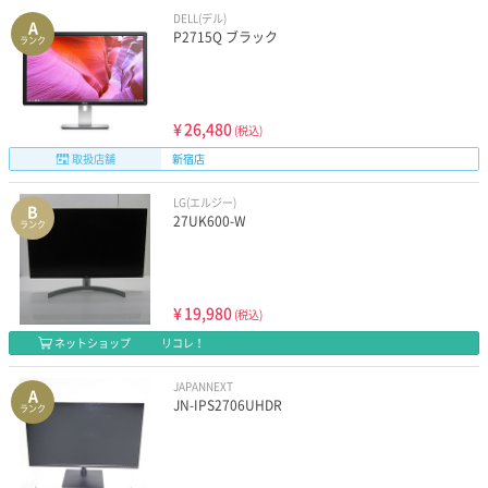
DELL(デル)
A
P2715Q ブラック
ランク
¥
26,480
(税込)
取扱店舗
新宿店
LG(エルジー)
B
27UK600-W
ランク
¥
19,980
(税込)
ネットショップ
リコレ！
JAPANNEXT
A
JN-IPS2706UHDR
ランク