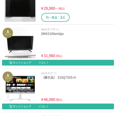
¥
29,980
～
(税込)
3
同一商品：
点
Acer(エイサー)
A
DM431Kbmiiipx
ランク
¥
31,980
(税込)
ネットショップ
リコレ！
LG(エルジー)
A
〔展示品〕 32SQ730S-H
ランク
¥
46,980
(税込)
ネットショップ
リコレ！