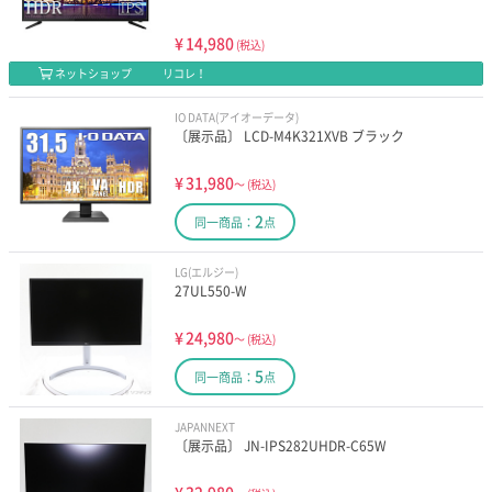
¥
14,980
(税込)
ネットショップ
リコレ！
IO DATA(アイオーデータ)
〔展示品〕 LCD-M4K321XVB ブラック
¥
31,980
～
(税込)
2
同一商品：
点
LG(エルジー)
27UL550-W
¥
24,980
～
(税込)
5
同一商品：
点
JAPANNEXT
〔展示品〕 JN-IPS282UHDR-C65W