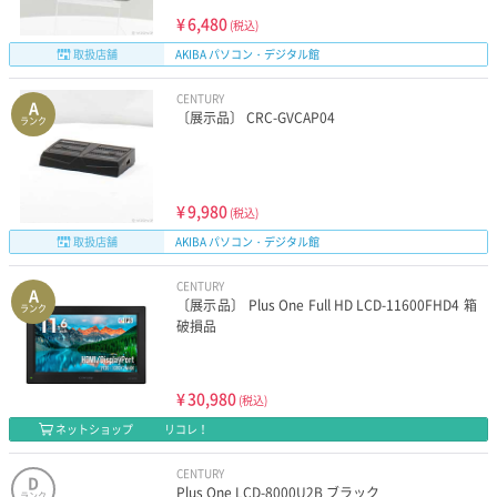
¥
6,480
(税込)
取扱店舗
AKIBA パソコン・デジタル館
CENTURY
A
〔展示品〕 CRC-GVCAP04
ランク
¥
9,980
(税込)
取扱店舗
AKIBA パソコン・デジタル館
CENTURY
A
〔展示品〕 Plus One Full HD LCD-11600FHD4 箱
ランク
破損品
¥
30,980
(税込)
ネットショップ
リコレ！
CENTURY
D
Plus One LCD-8000U2B ブラック
ランク