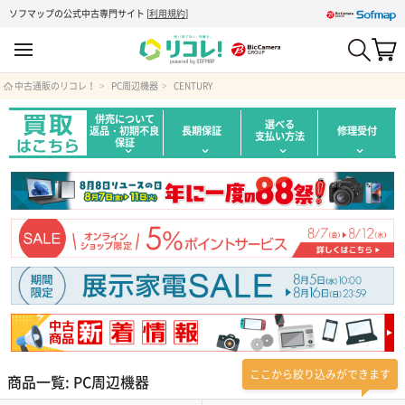
ソフマップの公式中古専門サイト
[
利用規約
]
中古通販のリコレ！
PC周辺機器
CENTURY
併売について
選べる
返品・初期不良
長期保証
修理受付
支払い方法
保証
ここから絞り込みができます
商品一覧: PC周辺機器