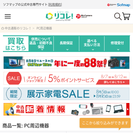
ソフマップの公式中古専門サイト
[
利用規約
]
中古通販のリコレ！
PC周辺機器
併売について
選べる
返品・初期不良
長期保証
修理受付
支払い方法
保証
ここから絞り込みができます
商品一覧: PC周辺機器