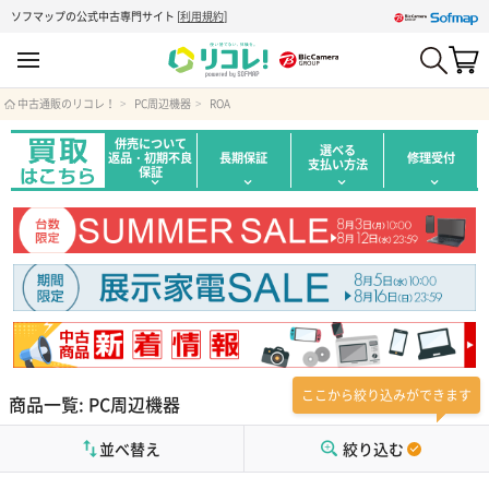
ソフマップの公式中古専門サイト
[
利用規約
]
中古通販のリコレ！
PC周辺機器
ROA
併売について
選べる
返品・初期不良
長期保証
修理受付
支払い方法
保証
ここから絞り込みができます
商品一覧: PC周辺機器
並べ替え
絞り込む