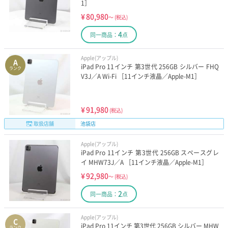
1］
¥
80,980
～
(税込)
4
同一商品：
点
Apple(アップル)
A
iPad Pro 11インチ 第3世代 256GB シルバー FHQ
ランク
V3J／A Wi-Fi ［11インチ液晶／Apple-M1］
¥
91,980
(税込)
取扱店舗
池袋店
Apple(アップル)
iPad Pro 11インチ 第3世代 256GB スペースグレ
イ MHW73J／A ［11インチ液晶／Apple-M1］
¥
92,980
～
(税込)
2
同一商品：
点
Apple(アップル)
C
iPad Pro 11インチ 第3世代 256GB シルバー MHW
ランク