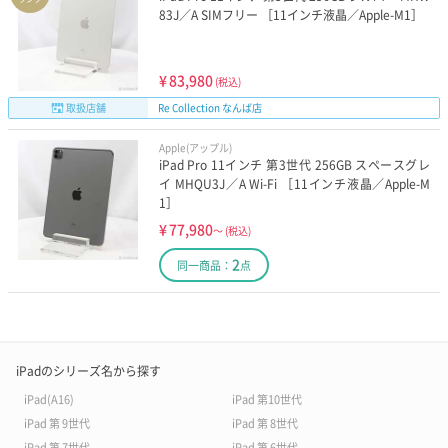
83J／A SIMフリー ［11インチ液晶／Apple-M1］
¥
83,980
(税込)
取扱店舗
Re Collection なんば店
Apple(アップル)
iPad Pro 11インチ 第3世代 256GB スペースグレ
イ MHQU3J／A Wi-Fi ［11インチ液晶／Apple-M
1］
¥
77,980
～
(税込)
2
同一商品：
点
iPadのシリーズ名から探す
iPad(A16)
iPad 第10世代
iPad 第 9世代
iPad 第 8世代
iPad 第 7世代
iPad 第 6世代