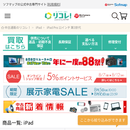
ソフマップの公式中古専門サイト
[
利用規約
]
中古通販のリコレ！
iPad
iPad Pro 11インチ 第3世代
併売について
選べる
返品・初期不良
長期保証
修理受付
支払い方法
保証
ここから絞り込みができます
商品一覧: iPad