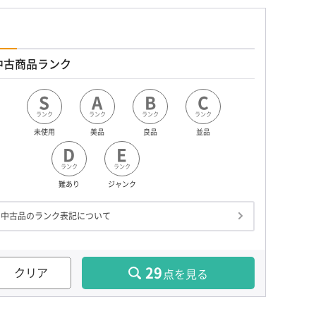
中古商品ランク
S
A
B
C
ランク
ランク
ランク
ランク
未使用
美品
良品
並品
D
E
ランク
ランク
難あり
ジャンク
中古品のランク表記について
29
クリア
点を見る