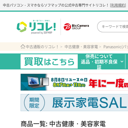
中古パソコン・スマホなら
ソフマップの公式中古専門サイト
リコレ！
[
利用規約
]
中古通販のリコレ！
中古健康・美容家電
Panasonic
併売について
返品・初期不良保
証
商品一覧: 中古健康・美容家電