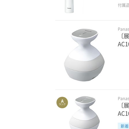
付属
Pana
〔展
AC
Pana
A
〔展
ランク
AC1
新着