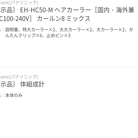
sonic(パナソニック)
示品〕 EH-HC50-M ヘアカーラー［国内・海外兼
AC100-240V］ カールン8 ミックス
品：
説明書、特大カーラー×2、大大カーラー×2、大カーラー×2、か
んたんクリップ×6、止めピン×3
sonic(パナソニック)
示品〕 体組成計
品：
本体のみ