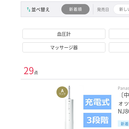
並べ替え
新着順
新し
発売日
血圧計
マッサージ器
29
点
Pana
A
〔中
ランク
ォッ
NJ
新着