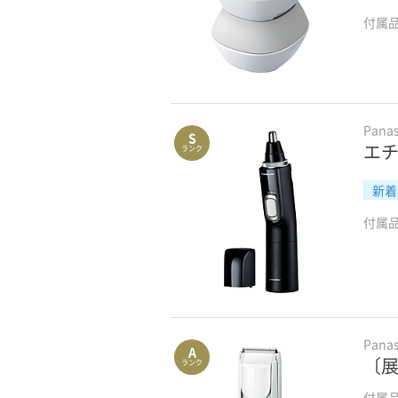
付属
Pana
S
エチ
ランク
新着
付属
Pana
A
〔展
ランク
付属