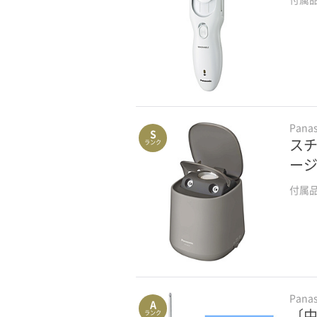
Pana
S
スチ
ランク
ージ
付属
Pana
A
〔中
ランク