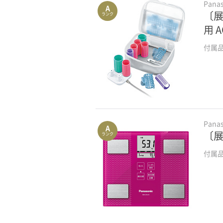
Pana
A
〔展
ランク
用 
付属
Pana
A
〔展
ランク
付属