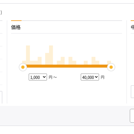
)
価格
円 ～
円