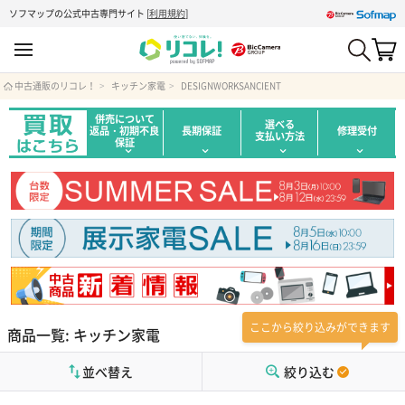
ソフマップの公式中古専門サイト
[
利用規約
]
中古通販のリコレ！
キッチン家電
DESIGNWORKSANCIENT
併売について
選べる
返品・初期不良
長期保証
修理受付
支払い方法
保証
ここから絞り込みができます
商品一覧: キッチン家電
並べ替え
絞り込む