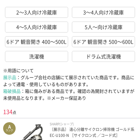
2～3人向け冷蔵庫
3～4人向け冷蔵庫
4～5人向け冷蔵庫
5人～向け冷蔵庫
6ドア 観音開き 400～500L
6ドア 観音開き 500～600L
洗濯機
ドラム式洗濯機
※用語について
展示品
：グループ会社の店舗にて展示されていた商品です。商品に
よって通電・使用しているものがあります。
箱破損品
：箱に傷みがある商品です。確認の為開封されていますが
未使用品となります。※メーカー保証あり
134
点
SHARP(シャープ)
A
〔展示品〕 遠心分離サイクロン掃除機 ゴールド系
ランク
EC-U100-N ［サイクロン式 ／コード式］