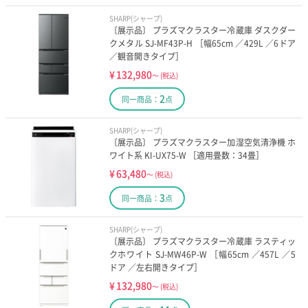
SHARP(シャープ)
〔展示品〕 プラズマクラスター冷蔵庫 ダスクダー
クメタル SJ-MF43P-H ［幅65cm ／429L ／6ドア
／観音開きタイプ］
¥
132,980
～
(税込)
2
同一商品：
点
SHARP(シャープ)
〔展示品〕 プラズマクラスター加湿空気清浄機 ホ
ワイト系 KI-UX75-W ［適用畳数：34畳］
¥
63,480
～
(税込)
3
同一商品：
点
SHARP(シャープ)
〔展示品〕 プラズマクラスター冷蔵庫 ラスティッ
クホワイト SJ-MW46P-W ［幅65cm ／457L ／5
ドア ／左右開きタイプ］
¥
132,980
～
(税込)