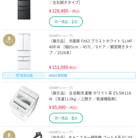
／左右開きタイプ］
¥
128,480
～
(税込)
2
同一商品：
点
SHARP(シャープ)
B
〔展示品〕 冷蔵庫 Fit63 ブラストホワイト SJ-MF
ランク
46R-W ［幅65cm ／457L ／6ドア ／観音開きタイ
プ ／2026年］
¥
151,980
(税込)
取扱店舗
AKIBA 駅前館
SHARP(シャープ)
〔展示品〕 全自動洗濯機 ホワイト系 ES-SW11K-
W ［洗濯11.0kg ／上開き ／乾燥機能無］
¥
85,980
～
(税込)
8
同一商品：
点
SHARP(シャープ)
B
〔中古品〕 キャニスター掃除機 ゴールド系 EC-VS