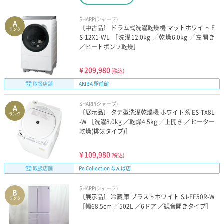
SHARP(シャープ)
A
〔中古品〕 ドラム式洗濯乾燥機 マットホワイト E
ランク
S-12X1-WL ［洗濯12.0kg ／乾燥6.0kg ／左開き
／ヒートポンプ乾燥］
¥
209,980
(税込)
取扱店舗
AKIBA 駅前館
SHARP(シャープ)
A
〔展示品〕 タテ型洗濯乾燥機 ホワイト系 ES-TX8L
ランク
-W ［洗濯8.0kg ／乾燥4.5kg ／上開き ／ヒーター
乾燥(排気タイプ)］
¥
109,980
(税込)
取扱店舗
Re Collection なんば店
SHARP(シャープ)
B
〔展示品〕 冷蔵庫 ブラストホワイト SJ-FF50R-W
ランク
［幅68.5cm ／502L ／6ドア ／観音開きタイプ］