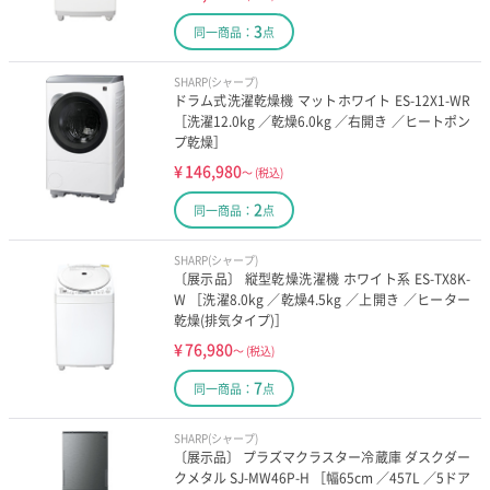
3
同一商品：
点
SHARP(シャープ)
ドラム式洗濯乾燥機 マットホワイト ES-12X1-WR
［洗濯12.0kg ／乾燥6.0kg ／右開き ／ヒートポン
プ乾燥］
¥
146,980
～
(税込)
2
同一商品：
点
SHARP(シャープ)
〔展示品〕 縦型乾燥洗濯機 ホワイト系 ES-TX8K-
W ［洗濯8.0kg ／乾燥4.5kg ／上開き ／ヒーター
乾燥(排気タイプ)］
¥
76,980
～
(税込)
7
同一商品：
点
SHARP(シャープ)
〔展示品〕 プラズマクラスター冷蔵庫 ダスクダー
クメタル SJ-MW46P-H ［幅65cm ／457L ／5ドア