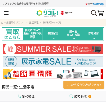
ソフマップの公式中古専門サイト
[
利用規約
]
中古通販のリコレ！
生活家電
SHARP(シャープ)
併売について
選べる
返品・初期不良
長期保証
修理受付
支払い方法
保証
ここから絞り込みができます
商品一覧: 生活家電
並べ替え
絞り込む