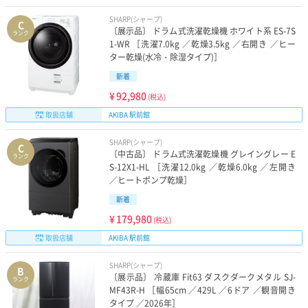
SHARP(シャープ)
C
〔展示品〕 ドラム式洗濯乾燥機 ホワイト系 ES-7S
ランク
1-WR ［洗濯7.0kg ／乾燥3.5kg ／右開き ／ヒー
ター乾燥(水冷・除湿タイプ)］
新着
¥
92,980
(税込)
取扱店舗
AKIBA 駅前館
SHARP(シャープ)
C
〔中古品〕 ドラム式洗濯乾燥機 グレイングレー E
ランク
S-12X1-HL ［洗濯12.0kg ／乾燥6.0kg ／左開き
／ヒートポンプ乾燥］
新着
¥
179,980
(税込)
取扱店舗
AKIBA 駅前館
SHARP(シャープ)
B
〔展示品〕 冷蔵庫 Fit63 ダスクダークメタル SJ-
ランク
MF43R-H ［幅65cm ／429L ／6ドア ／観音開き
タイプ ／2026年］