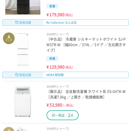
新着
¥
179,980
(税込)
取扱店舗
Re Collection なんば店
SHARP(シャープ)
A
〔中古品〕 冷蔵庫 シルキーマットホワイト SJ-P
ランク
W37R-W ［幅60cm ／374L ／3ドア ／左右開きタ
イプ］
新着
¥
129,980
(税込)
取扱店舗
AKIBA 駅前館
SHARP(シャープ)
〔展示品〕 全自動洗濯機 ホワイト系 ES-GV7K-W
［洗濯7.0kg ／上開き ／乾燥機能無］
¥
53,980
～
(税込)
2
同一商品：
点
SHARP(シャープ)