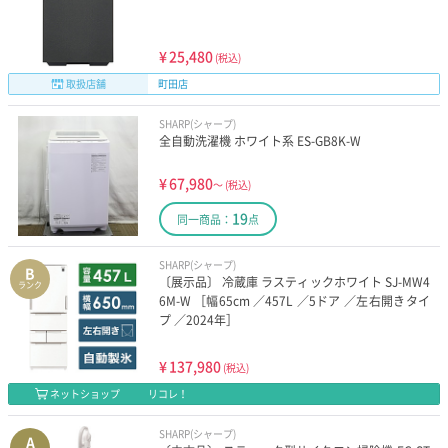
¥
25,480
(税込)
取扱店舗
町田店
SHARP(シャープ)
全自動洗濯機 ホワイト系 ES-GB8K-W
¥
67,980
～
(税込)
19
同一商品：
点
SHARP(シャープ)
B
〔展示品〕 冷蔵庫 ラスティックホワイト SJ-MW4
ランク
6M-W ［幅65cm ／457L ／5ドア ／左右開きタイ
プ ／2024年］
¥
137,980
(税込)
ネットショップ
リコレ！
SHARP(シャープ)
A