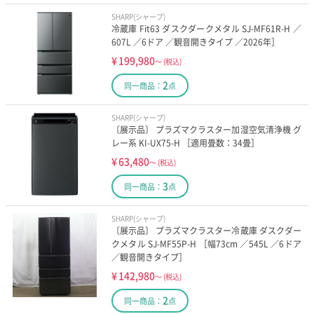
SHARP(シャープ)
冷蔵庫 Fit63 ダスクダークメタル SJ-MF61R-H ／
607L ／6ドア ／観音開きタイプ ／2026年］
¥
199,980
～
(税込)
2
同一商品：
点
SHARP(シャープ)
〔展示品〕 プラズマクラスター加湿空気清浄機 グ
レー系 KI-UX75-H ［適用畳数：34畳］
¥
63,480
～
(税込)
3
同一商品：
点
SHARP(シャープ)
〔展示品〕 プラズマクラスター冷蔵庫 ダスクダー
クメタル SJ-MF55P-H ［幅73cm ／545L ／6ドア
／観音開きタイプ］
¥
142,980
～
(税込)
2
同一商品：
点