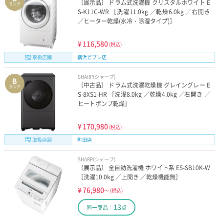
〔展示品〕 ドラム式洗濯機 クリスタルホワイト E
ランク
S-K11C-WR ［洗濯11.0kg ／乾燥6.0kg ／右開き
／ヒーター乾燥(水冷・除湿タイプ)］
¥
116,580
(税込)
取扱店舗
横浜ビブレ店
SHARP(シャープ)
B
〔中古品〕 ドラム式洗濯乾燥機 グレイングレー E
ランク
S-8XS1-HR ［洗濯8.0kg ／乾燥4.0kg ／右開き ／
ヒートポンプ乾燥］
¥
170,980
(税込)
取扱店舗
町田店
SHARP(シャープ)
〔展示品〕 全自動洗濯機 ホワイト系 ES-SB10K-W
［洗濯10.0kg ／上開き ／乾燥機能無］
¥
76,980
～
(税込)
13
同一商品：
点