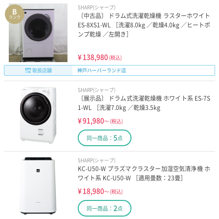
SHARP(シャープ)
B
〔中古品〕 ドラム式洗濯乾燥機 ラスターホワイト
ランク
ES-8XS1-WL ［洗濯8.0kg ／乾燥4.0kg ／ヒートポ
ンプ乾燥 ／左開き］
¥
138,980
(税込)
取扱店舗
神戸ハーバーランド店
SHARP(シャープ)
〔展示品〕 ドラム式洗濯乾燥機 ホワイト系 ES-7S
1-WL ［洗濯7.0kg ／乾燥3.5kg
¥
91,980
～
(税込)
5
同一商品：
点
SHARP(シャープ)
KC-U50-W プラズマクラスター加湿空気清浄機 ホ
ワイト系 KC-U50-W ［適用畳数：23畳］
¥
18,980
～
(税込)
2
同一商品：
点