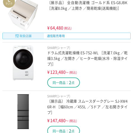
C
〔展示品〕 全自動洗濯機 ゴールド系 ES-G8JBK
ランク
［洗濯8.0kg ／上開き ／簡易乾燥(送風機能)］
¥
64,480
(税込)
取扱店舗
通信販売専用
SHARP(シャープ)
ドラム式洗濯乾燥機 ES-7S2-WL ［洗濯7.0kg ／乾
燥3.5kg ／左開き ／ヒーター乾燥(水冷・除湿タイ
プ)］
¥
123,480
～
(税込)
2
同一商品：
点
SHARP(シャープ)
〔展示品〕 冷蔵庫 スムースダークグレー SJ-XW4
6R-H ［幅60cm ／455L ／5ドア ／左右開きタイ
プ］
¥
147,480
～
(税込)
2
同一商品：
点