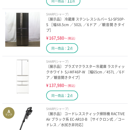
11
同一商品：
点
SHARP(シャープ)
〔展示品〕 冷蔵庫 ステンレスシルバー SJ-SF50P-
S ［幅68.5cm ／502L ／6ドア ／観音開きタイ
プ］
¥
167,580
～
(税込)
2
同一商品：
点
SHARP(シャープ)
〔展示品〕 プラズマクラスター冷蔵庫 ラスティッ
クホワイト SJ-MF46P-W ［幅65cm ／457L ／6ド
ア ／観音開きタイプ］
¥
137,980
～
(税込)
2
同一商品：
点
SHARP(シャープ)
A
〔展示品〕 コードレススティック掃除機 RACTIVE
ランク
Air ブラック系 EC-AR10-B ［サイクロン式 ／コー
ドレス ／水拭き非対応］