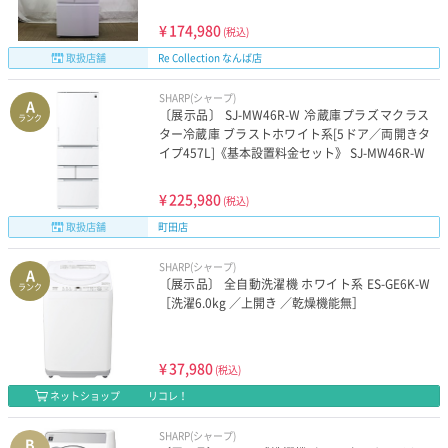
¥
174,980
(税込)
取扱店舗
Re Collection なんば店
SHARP(シャープ)
A
〔展示品〕 SJ-MW46R-W 冷蔵庫プラズマクラス
ランク
ター冷蔵庫 ブラストホワイト系[5ドア／両開きタ
イプ457L]《基本設置料金セット》 SJ-MW46R-W
¥
225,980
(税込)
取扱店舗
町田店
SHARP(シャープ)
A
〔展示品〕 全自動洗濯機 ホワイト系 ES-GE6K-W
ランク
［洗濯6.0kg ／上開き ／乾燥機能無］
¥
37,980
(税込)
ネットショップ
リコレ！
SHARP(シャープ)
B