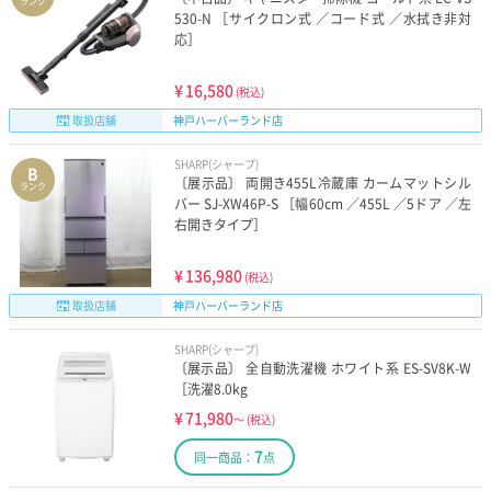
ランク
530-N ［サイクロン式 ／コード式 ／水拭き非対
応］
¥
16,580
(税込)
取扱店舗
神戸ハーバーランド店
SHARP(シャープ)
B
〔展示品〕 両開き455L冷蔵庫 カームマットシル
ランク
バー SJ-XW46P-S ［幅60cm ／455L ／5ドア ／左
右開きタイプ］
¥
136,980
(税込)
取扱店舗
神戸ハーバーランド店
SHARP(シャープ)
〔展示品〕 全自動洗濯機 ホワイト系 ES-SV8K-W
［洗濯8.0kg
¥
71,980
～
(税込)
7
同一商品：
点