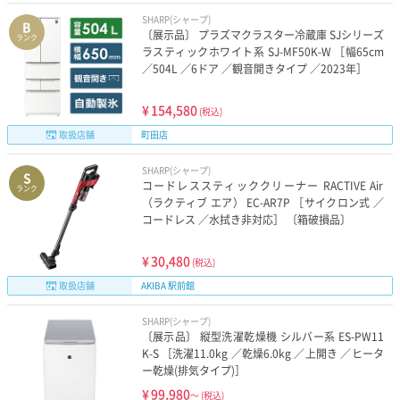
SHARP(シャープ)
B
〔展示品〕 プラズマクラスター冷蔵庫 SJシリーズ
ランク
ラスティックホワイト系 SJ-MF50K-W ［幅65cm
／504L ／6ドア ／観音開きタイプ ／2023年］
¥
154,580
(税込)
取扱店舗
町田店
SHARP(シャープ)
S
コードレススティッククリーナー RACTIVE Air
ランク
（ラクティブ エア） EC-AR7P ［サイクロン式 ／
コードレス ／水拭き非対応］ 〔箱破損品〕
¥
30,480
(税込)
取扱店舗
AKIBA 駅前館
SHARP(シャープ)
〔展示品〕 縦型洗濯乾燥機 シルバー系 ES-PW11
K-S ［洗濯11.0kg ／乾燥6.0kg ／上開き ／ヒータ
ー乾燥(排気タイプ)］
¥
99,980
～
(税込)