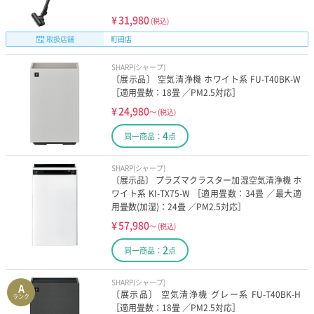
¥
31,980
(税込)
取扱店舗
町田店
SHARP(シャープ)
〔展示品〕 空気清浄機 ホワイト系 FU-T40BK-W
［適用畳数：18畳 ／PM2.5対応］
¥
24,980
～
(税込)
4
同一商品：
点
SHARP(シャープ)
〔展示品〕 プラズマクラスター加湿空気清浄機 ホ
ワイト系 KI-TX75-W ［適用畳数：34畳 ／最大適
用畳数(加湿)：24畳 ／PM2.5対応］
¥
57,980
～
(税込)
2
同一商品：
点
SHARP(シャープ)
A
〔展示品〕 空気清浄機 グレー系 FU-T40BK-H
ランク
［適用畳数：18畳 ／PM2.5対応］