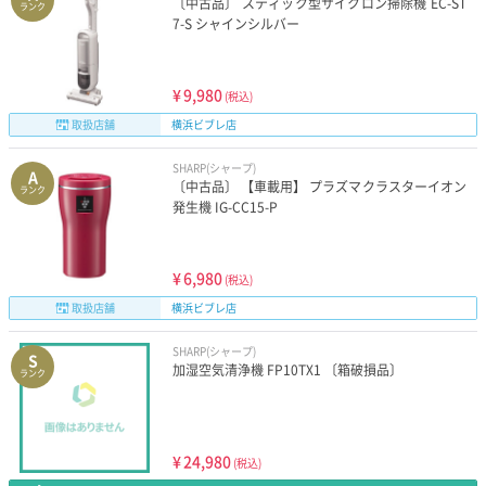
〔中古品〕 スティック型サイクロン掃除機 EC-ST
ランク
7-S シャインシルバー
¥
9,980
(税込)
取扱店舗
横浜ビブレ店
SHARP(シャープ)
A
〔中古品〕 【車載用】 プラズマクラスターイオン
ランク
発生機 IG-CC15-P
¥
6,980
(税込)
取扱店舗
横浜ビブレ店
SHARP(シャープ)
S
加湿空気清浄機 FP10TX1 〔箱破損品〕
ランク
¥
24,980
(税込)