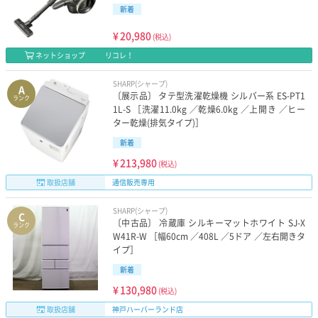
新着
¥
20,980
(税込)
ネットショップ
リコレ！
SHARP(シャープ)
A
〔展示品〕 タテ型洗濯乾燥機 シルバー系 ES-PT1
ランク
1L-S ［洗濯11.0kg ／乾燥6.0kg ／上開き ／ヒー
ター乾燥(排気タイプ)］
新着
¥
213,980
(税込)
取扱店舗
通信販売専用
SHARP(シャープ)
C
〔中古品〕 冷蔵庫 シルキーマットホワイト SJ-X
ランク
W41R-W ［幅60cm ／408L ／5ドア ／左右開きタ
イプ］
新着
¥
130,980
(税込)
取扱店舗
神戸ハーバーランド店