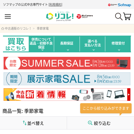
ソフマップの公式中古専門サイト
[
利用規約
]
中古通販のリコレ！
季節家電
併売について
選べる
返品・初期不良
長期保証
修理受付
支払い方法
保証
ここから絞り込みができます
商品一覧: 季節家電
並べ替え
絞り込む