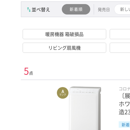
並べ替え
新着順
新し
発売日
暖房機器 箱破損品
リビング扇風機
5
点
コロ
A
〔展
ランク
ホワ
造2
新着