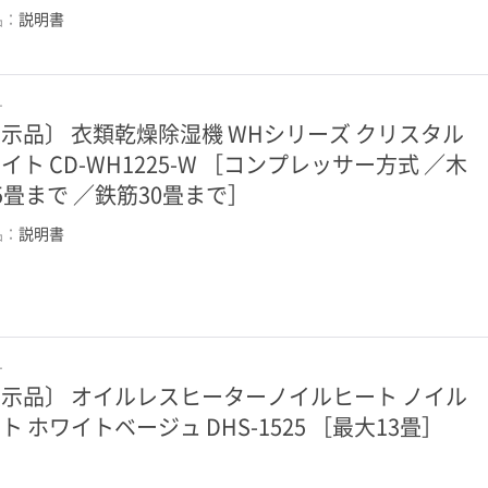
品：
説明書
ナ
示品〕 衣類乾燥除湿機 WHシリーズ クリスタル
イト CD-WH1225-W ［コンプレッサー方式 ／木
5畳まで ／鉄筋30畳まで］
品：
説明書
ナ
示品〕 オイルレスヒーターノイルヒート ノイル
ト ホワイトベージュ DHS-1525 ［最大13畳］