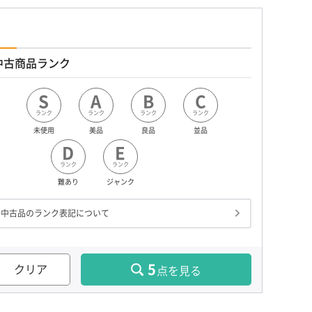
中古商品ランク
S
A
B
C
ランク
ランク
ランク
ランク
未使用
美品
良品
並品
D
E
ランク
ランク
難あり
ジャンク
中古品のランク表記について
5
クリア
点を見る