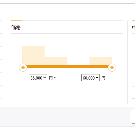
価格
円 ～
円