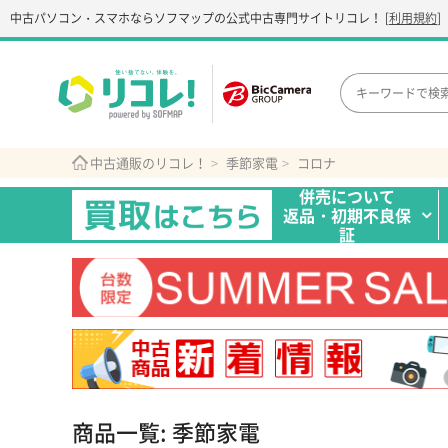
中古パソコン・スマホなら
ソフマップの公式中古専門サイト
リコレ！
[
利用規約
]
中古通販のリコレ！
季節家電
コロナ
併売について
返品・初期不良保
証
商品一覧: 季節家電