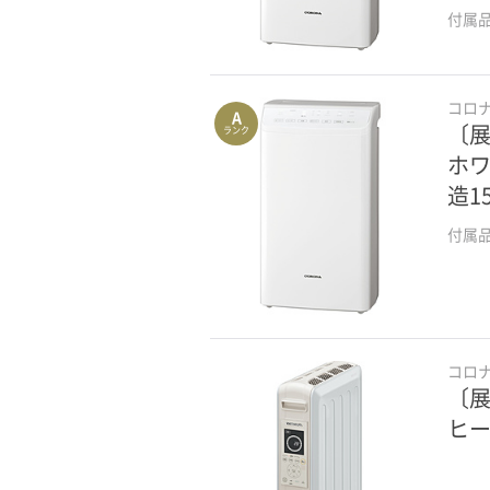
付属
コロ
A
〔展
ランク
ホワ
造1
付属
コロ
〔展
ヒー