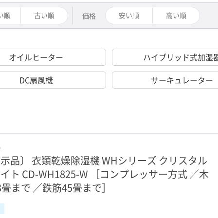
い順
古い順
安い順
高い順
価格
オイルヒーター
ハイブリッド式加湿
DC扇風機
サーキュレーター
ナ
示品〕 衣類乾燥除湿機 WHシリーズ クリスタル
イト CD-WH1825-W ［コンプレッサー方式 ／木
3畳まで ／鉄筋45畳まで］