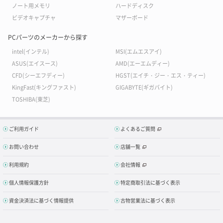
ノート用メモリ
ハードディスク
ビデオキャプチャ
マザーボード
PCパーツのメーカーから探す
intel(インテル)
MSI(エムエスアイ)
ASUS(エイスース)
AMD(エーエムディー)
CFD(シーエフディー)
HGST(エイチ・ジー・エス・ティー)
KingFast(キングファスト)
GIGABYTE(ギガバイト)
TOSHIBA(東芝)
ご利用ガイド
よくあるご質問
お問い合わせ
店舗一覧
利用規約
会社情報
個人情報保護方針
特定商取引法に基づく表示
資金決済法に基づく情報提供
古物営業法に基づく表示