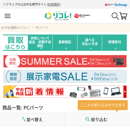
ソフマップの公式中古専門サイト
[
利用規約
]
中古通販のリコレ！
PCパーツ
併売について
選べる
返品・初期不良
長期保証
修理受付
支払い方法
保証
ここから絞り込みができます
商品一覧: PCパーツ
並べ替え
絞り込む