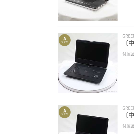
GRE
A
〔中
ランク
付属
GRE
A
〔中
ランク
付属