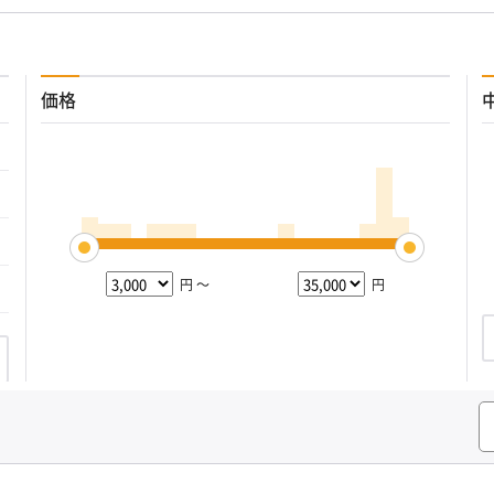
価格
円 ～
円