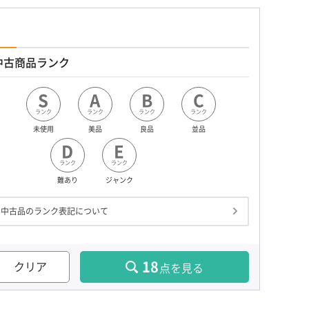
中古商品ランク
S
A
B
C
ランク
ランク
ランク
ランク
未使用
美品
良品
並品
D
E
ランク
ランク
難あり
ジャンク
中古品のランク表記について
18
クリア
点を見る