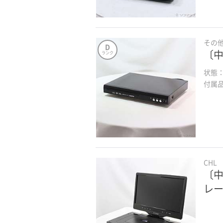
その
D
〔中
ランク
状態
付属
CHL
〔中
レ