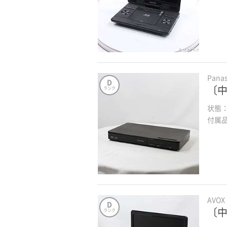
Pana
D
〔中
ランク
状態
付属
AVOX
D
〔中
ランク