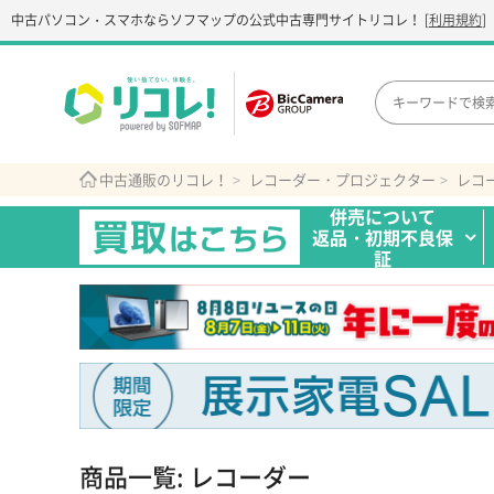
中古パソコン・スマホなら
ソフマップの公式中古専門サイト
リコレ！
[
利用規約
]
中古通販のリコレ！
レコーダー・プロジェクター
レコ
併売について
返品・初期不良保
証
商品一覧: レコーダー