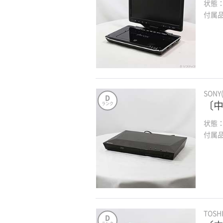
状態
付属
SONY
D
〔中
ランク
状態
付属
TOSH
D