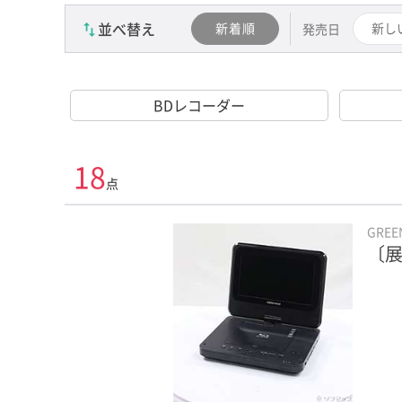
並べ替え
新着順
新し
発売日
BDレコーダー
18
点
GRE
〔展