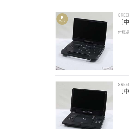
GRE
B
〔中
ランク
付属
GRE
〔中