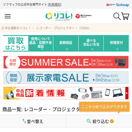
ソフマップの公式中古専門サイト
[
利用規約
]
中古通販のリコレ！
レコーダー・プロジェクター
COOAU
併売について
選べる
返品・初期不良
長期保証
修理受付
支払い方法
保証
ここから絞り込みができます
商品一覧: レコーダー・プロジェクター
並べ替え
絞り込む