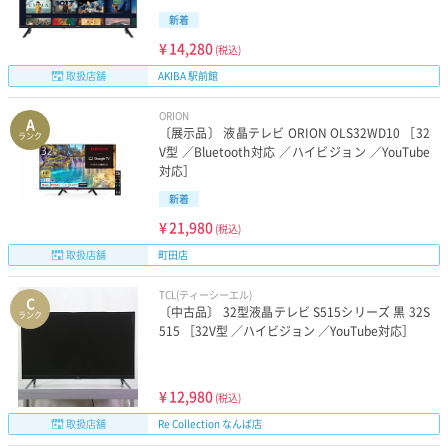
新着
¥
14,280
(税込)
取扱店舗
AKIBA 駅前館
ORION
A
〔展示品〕 液晶テレビ ORION OLS32WD10 ［32
ランク
V型 ／Bluetooth対応 ／ハイビジョン ／YouTube
対応］
新着
¥
21,980
(税込)
取扱店舗
町田店
TCL(ティーシーエル)
C
〔中古品〕 32型液晶テレビ S515シリーズ 黒 32S
ランク
515 ［32V型 ／ハイビジョン ／YouTube対応］
¥
12,980
(税込)
取扱店舗
Re Collection なんば店