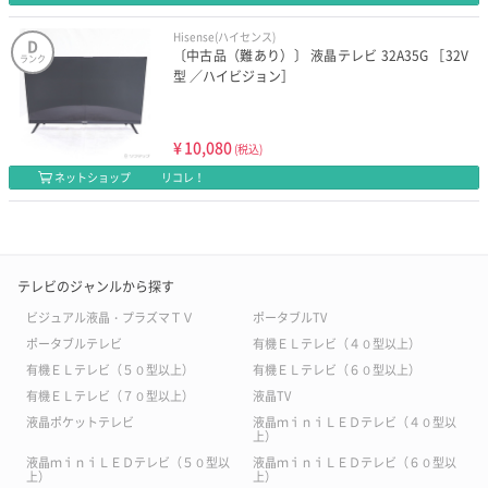
Hisense(ハイセンス)
D
〔中古品（難あり）〕 液晶テレビ 32A35G ［32V
ランク
型 ／ハイビジョン］
¥
10,080
(税込)
ネットショップ
リコレ！
テレビのジャンルから探す
ビジュアル液晶・プラズマＴＶ
ポータブルTV
ポータブルテレビ
有機ＥＬテレビ（４０型以上）
有機ＥＬテレビ（５０型以上）
有機ＥＬテレビ（６０型以上）
有機ＥＬテレビ（７０型以上）
液晶TV
液晶ポケットテレビ
液晶ｍｉｎｉＬＥＤテレビ（４０型以
上）
液晶ｍｉｎｉＬＥＤテレビ（５０型以
液晶ｍｉｎｉＬＥＤテレビ（６０型以
上）
上）