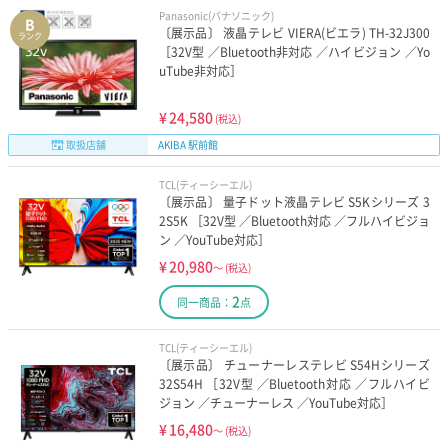
Panasonic(パナソニック)
B
〔展示品〕 液晶テレビ VIERA(ビエラ) TH-32J300
ランク
［32V型 ／Bluetooth非対応 ／ハイビジョン ／Yo
uTube非対応］
¥
24,580
(税込)
取扱店舗
AKIBA 駅前館
TCL(ティーシーエル)
〔展示品〕 量子ドット液晶テレビ S5Kシリーズ 3
2S5K ［32V型 ／Bluetooth対応 ／フルハイビジョ
ン ／YouTube対応］
¥
20,980
～
(税込)
2
同一商品：
点
TCL(ティーシーエル)
〔展示品〕 チューナーレステレビ S54Hシリーズ
32S54H ［32V型 ／Bluetooth対応 ／フルハイビ
ジョン ／チューナーレス ／YouTube対応］
¥
16,480
～
(税込)