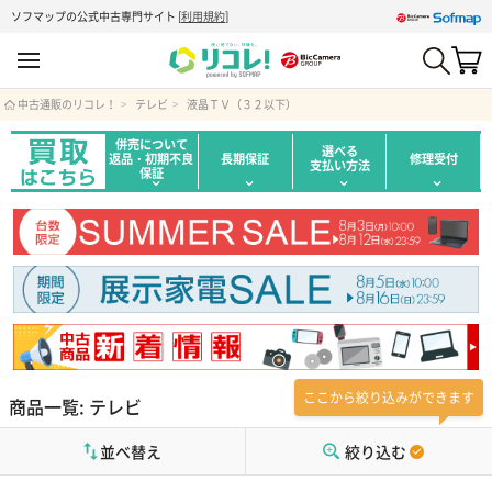
ソフマップの公式中古専門サイト
[
利用規約
]
中古通販のリコレ！
テレビ
液晶ＴＶ（３２以下）
併売について
選べる
返品・初期不良
長期保証
修理受付
支払い方法
保証
ここから絞り込みができます
商品一覧: テレビ
並べ替え
絞り込む