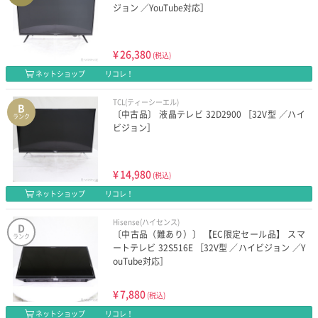
ジョン ／YouTube対応］
¥
26,380
(税込)
ネットショップ
リコレ！
TCL(ティーシーエル)
B
〔中古品〕 液晶テレビ 32D2900 ［32V型 ／ハイ
ランク
ビジョン］
¥
14,980
(税込)
ネットショップ
リコレ！
Hisense(ハイセンス)
D
〔中古品（難あり）〕 【EC限定セール品】 スマ
ランク
ートテレビ 32S516E ［32V型 ／ハイビジョン ／Y
ouTube対応］
¥
7,880
(税込)
ネットショップ
リコレ！