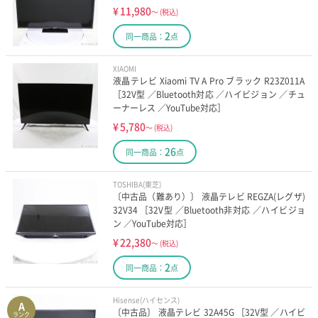
¥
11,980
～
(税込)
2
同一商品：
点
XIAOMI
液晶テレビ Xiaomi TV A Pro ブラック R23Z011A
［32V型 ／Bluetooth対応 ／ハイビジョン ／チュ
ーナーレス ／YouTube対応］
¥
5,780
～
(税込)
26
同一商品：
点
TOSHIBA(東芝)
〔中古品（難あり）〕 液晶テレビ REGZA(レグザ)
32V34 ［32V型 ／Bluetooth非対応 ／ハイビジョ
ン ／YouTube対応］
¥
22,380
～
(税込)
2
同一商品：
点
Hisense(ハイセンス)
A
〔中古品〕 液晶テレビ 32A45G ［32V型 ／ハイビ
ランク