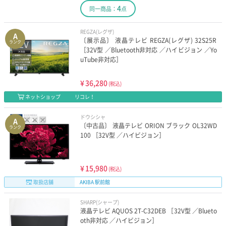
4
同一商品：
点
REGZA(レグザ)
A
〔展示品〕 液晶テレビ REGZA(レグザ) 32S25R
ランク
［32V型 ／Bluetooth非対応 ／ハイビジョン ／Yo
uTube非対応］
¥
36,280
(税込)
ネットショップ
リコレ！
ドウシシャ
A
〔中古品〕 液晶テレビ ORION ブラック OL32WD
ランク
100 ［32V型 ／ハイビジョン］
¥
15,980
(税込)
取扱店舗
AKIBA 駅前館
SHARP(シャープ)
液晶テレビ AQUOS 2T-C32DEB ［32V型 ／Blueto
oth非対応 ／ハイビジョン］