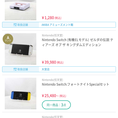
¥
1,280
(税込)
取扱店舗
AKIBA アミューズメント館
Nintendo(任天堂)
A
Nintendo Switch (有機ELモデル) ゼルダの伝説 テ
ランク
ィアーズ オブ ザ キングダムエディション
¥
39,980
(税込)
取扱店舗
大宮店
Nintendo(任天堂)
Nintendo Switch:フォートナイトSpecialセット
¥
25,480
～
(税込)
3
同一商品：
点
Nintendo(任天堂)