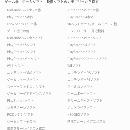
ゲーム機・ゲームソフト・映像ソフトのカテゴリーから探す
Nintendo Switch 2本体
Nintendo Switch本体
PlayStation 5本体
PlayStation 4本体
Xbox Series X / S本体
VRヘッドセット/オールドゲーム機
ゲーム機その他
コントローラー･周辺機器
Nintendo Switch2ソフト
Nintendo Switchソフト
PlayStation 5ソフト
PlayStation 4ソフト
PlayStation 3ソフト
PlayStation 2ソフト
PlayStation Vitaソフト
PlayStation Portableソフト
Wii Uソフト
Wiiソフト
ニンテンドー3DSソフト
ニンテンドーDSソフト
ゲームキューブソフト
ニンテンドー64ソフト
スーパーファミコンソフト
ファミコンソフト
ゲームボーイアドバンスソフト
ゲームボーイソフト
PlayStationソフト
ドリームキャストソフト
セガサターンソフト
メガドライブソフト
PCエンジンソフト
NEOGEOソフト
ゲームソフトその他
映像ブルーレイアニメ単品
映像ブルーレイアニメBOX