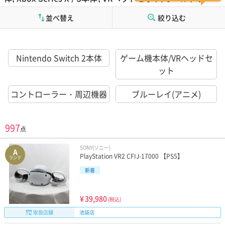
機, ゲーム機その他一覧
並べ替え
絞り込む
Nintendo Switch 2本体
ゲーム機本体/VRヘッドセ
ット
コントローラー・周辺機器
ブルーレイ(アニメ)
997
点
SONY(ソニー)
A
PlayStation VR2 CFIJ-17000 【PS5】
ランク
新着
¥
39,980
(税込)
取扱店舗
池袋店