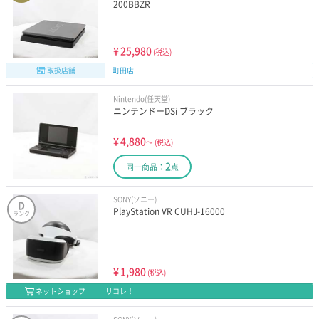
200BBZR
¥
25,980
(税込)
取扱店舗
町田店
Nintendo(任天堂)
ニンテンドーDSi ブラック
¥
4,880
～
(税込)
2
同一商品：
点
SONY(ソニー)
D
PlayStation VR CUHJ-16000
ランク
¥
1,980
(税込)
ネットショップ
リコレ！