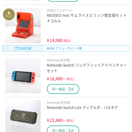
SNK(エスエヌケイ)
A
NEOGEO mini サムライスピリッツ限定版セット
ランク
ナコルル
¥
14,980
(税込)
取扱店舗
AKIBA アミューズメント館
Nintendo(任天堂)
Nintendo Switch リングフィットアドベンチャー
セット
¥
16,480
～
(税込)
3
同一商品：
点
Nintendo(任天堂)
Nintendo Switch Lite ディアルガ・パルキア
¥
22,480
～
(税込)
2
同一商品：
点