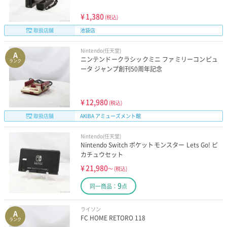
¥
1,380
(税込)
取扱店舗
池袋店
Nintendo(任天堂)
A
ニンテンドークラシックミニ ファミリーコンピュ
ランク
ータ ジャンプ創刊50周年記念
¥
12,980
(税込)
取扱店舗
AKIBA アミューズメント館
Nintendo(任天堂)
Nintendo Switch ポケットモンスター Lets Go! ピ
カチュウセット
¥
21,980
～
(税込)
9
同一商品：
点
ライソン
A
FC HOME RETORO 118
ランク