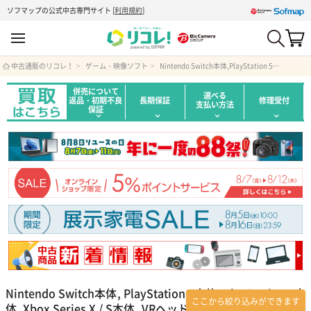
ソフマップの公式中古専門サイト
[
利用規約
]
中古通販のリコレ！
ゲーム・映像ソフト
Nintendo Switch本体,PlayStation 5本体,PlayStation 4本体,Xbox Series X / S本体,VRヘッドセット/オールドゲーム機,ゲーム機その他
併売について
選べる
返品・初期不良
長期保証
修理受付
支払い方法
保証
Nintendo Switch本体, PlayStation 5本体, PlayStation 4本
ここから絞り込みができます
体, Xbox Series X / S本体, VRヘッドセット/オールドゲーム