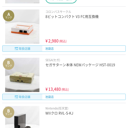
コロンバスサークル
A
8ビットコンパクト V3 FC用互換機
ランク
¥
2,980
(税込)
取扱店舗
池袋店
SEGA(セガ)
B
セガサターン本体 NEWパッケージ HST-0019
ランク
¥
13,480
(税込)
取扱店舗
池袋店
Nintendo(任天堂)
B
WIIクロ RVL-S-KJ
ランク