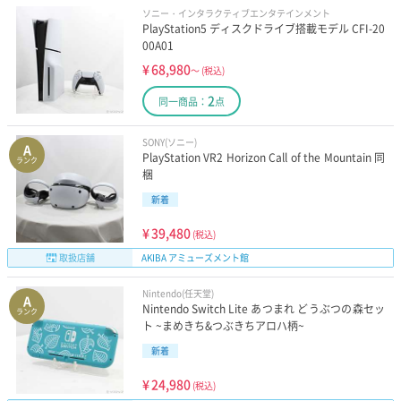
ソニー・インタラクティブエンタテインメント
PlayStation5 ディスクドライブ搭載モデル CFI-20
00A01
¥
68,980
～
(税込)
2
同一商品：
点
SONY(ソニー)
A
PlayStation VR2 Horizon Call of the Mountain 同
ランク
梱
新着
¥
39,480
(税込)
取扱店舗
AKIBA アミューズメント館
Nintendo(任天堂)
A
Nintendo Switch Lite あつまれ どうぶつの森セッ
ランク
ト ~まめきち&つぶきちアロハ柄~
新着
¥
24,980
(税込)