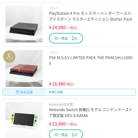
ソニー
PlayStation 4 Pro モンスターハンターワールド:
アイスボーン マスターエディション Starter Pack
¥
24,980
～
(税込)
2
同一商品：
点
ソニー
C
PS4 M.G.S.V LIMITED PACK THE PHACUHJ-1000
ランク
9
¥
16,480
(税込)
取扱店舗
天神1号館
Nintendo(任天堂)
Nintendo Switch 有機ELモデル ニンテンドースト
ア限定版 HEG-S-KAXAA
¥
23,480
～
(税込)
2
同一商品：
点