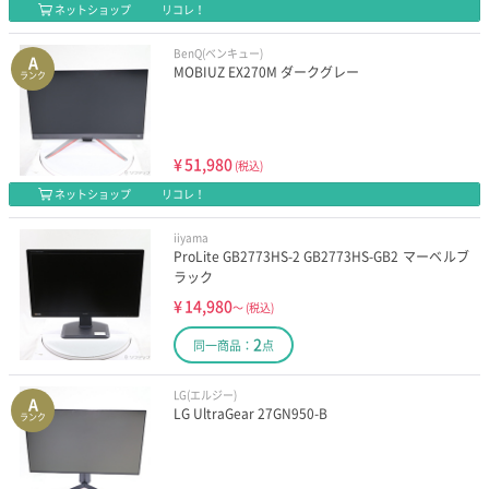
ネットショップ
リコレ！
BenQ(ベンキュー)
A
MOBIUZ EX270M ダークグレー
ランク
¥
51,980
(税込)
ネットショップ
リコレ！
iiyama
ProLite GB2773HS-2 GB2773HS-GB2 マーベルブ
ラック
¥
14,980
～
(税込)
2
同一商品：
点
LG(エルジー)
A
LG UltraGear 27GN950-B
ランク