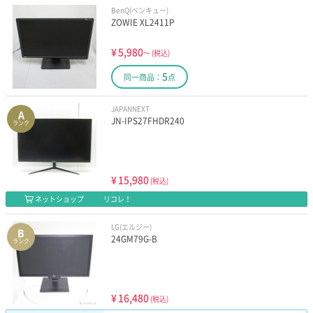
BenQ(ベンキュー)
ZOWIE XL2411P
¥
5,980
～
(税込)
5
同一商品：
点
JAPANNEXT
A
JN-IPS27FHDR240
ランク
¥
15,980
(税込)
ネットショップ
リコレ！
LG(エルジー)
B
24GM79G-B
ランク
¥
16,480
(税込)