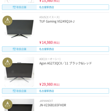
¥
15,980
(税込)
取扱店舗
名古屋駅西店
ASUS(エイスース)
A
TUF Gaming VG249Q1A-J
ランク
¥
14,980
(税込)
取扱店舗
名古屋駅西店
AOC(エーオーシー)
A
Agon AG273QCX／11 ブラック&レッド
ランク
¥
29,980
(税込)
取扱店舗
名古屋駅西店
JAPANNEXT
A
JN-V236B165FHDR
ランク