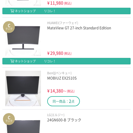
¥
11,980
(税込)
ネットショップ
リコレ！
HUAWEI(ファーウェイ)
C
MateView GT 27-inch Standard Edition
ランク
¥
29,980
(税込)
ネットショップ
リコレ！
BenQ(ベンキュー)
MOBIUZ EX2510S
¥
14,380
～
(税込)
2
同一商品：
点
LG(エルジー)
C
24GN600-B ブラック
ランク