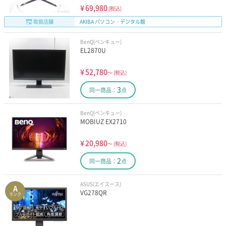
¥
69,980
(税込)
取扱店舗
AKIBA パソコン・デジタル館
BenQ(ベンキュー)
EL2870U
¥
52,780
～
(税込)
3
同一商品：
点
BenQ(ベンキュー)
MOBIUZ EX2710
¥
20,980
～
(税込)
2
同一商品：
点
ASUS(エイスース)
A
VG278QR
ランク