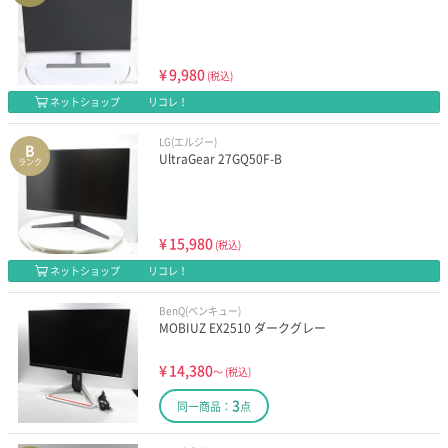
¥
9,980
(税込)
ネットショップ
リコレ！
LG(エルジー)
B
UltraGear 27GQ50F-B
ランク
¥
15,980
(税込)
ネットショップ
リコレ！
BenQ(ベンキュー)
MOBIUZ EX2510 ダークグレー
¥
14,380
～
(税込)
3
同一商品：
点