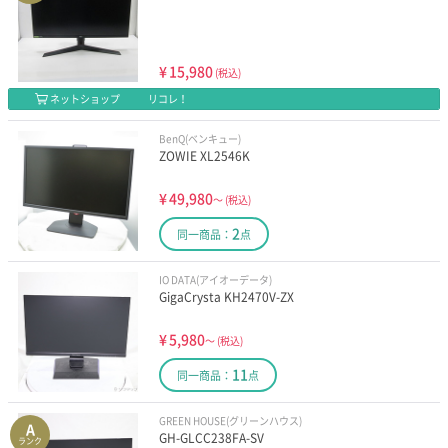
¥
15,980
(税込)
ネットショップ
リコレ！
BenQ(ベンキュー)
ZOWIE XL2546K
¥
49,980
～
(税込)
2
同一商品：
点
IO DATA(アイオーデータ)
GigaCrysta KH2470V-ZX
¥
5,980
～
(税込)
11
同一商品：
点
GREEN HOUSE(グリーンハウス)
A
GH-GLCC238FA-SV
ランク