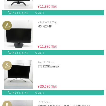
¥
11,980
(税込)
ネットショップ
リコレ！
MSI(エムエスアイ)
A
MSI G244F
ランク
¥
11,980
(税込)
ネットショップ
リコレ！
Acer(エイサー)
C
ET322QKwmiipx
ランク
¥
30,580
(税込)
ネットショップ
リコレ！
LG(エルジー)
B