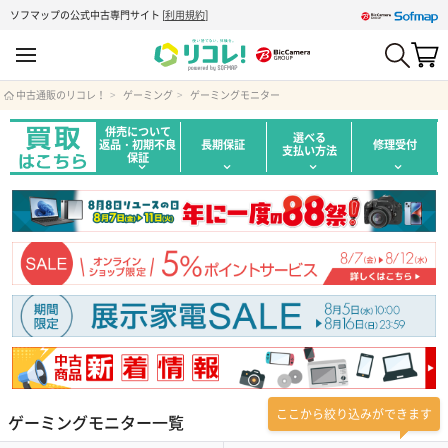
ソフマップの公式中古専門サイト
[
利用規約
]
中古通販のリコレ！
ゲーミング
ゲーミングモニター
併売について
選べる
返品・初期不良
長期保証
修理受付
支払い方法
保証
ここから絞り込みができます
ゲーミングモニター一覧