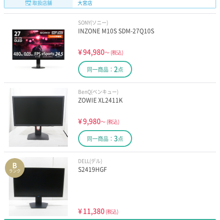
取扱店舗
大宮店
SONY(ソニー)
INZONE M10S SDM-27Q10S
¥
94,980
～
(税込)
2
同一商品：
点
BenQ(ベンキュー)
ZOWIE XL2411K
¥
9,980
～
(税込)
3
同一商品：
点
DELL(デル)
B
S2419HGF
ランク
¥
11,380
(税込)