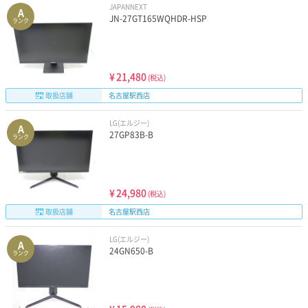
JAPANNEXT
A
JN-27GT165WQHDR-HSP
ランク
¥
21,480
(税込)
取扱店舗
名古屋駅西店
LG(エルジー)
A
27GP83B-B
ランク
¥
24,980
(税込)
取扱店舗
名古屋駅西店
LG(エルジー)
A
24GN650-B
ランク