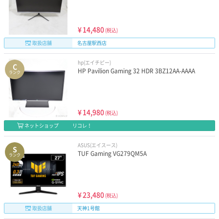
¥
14,480
(税込)
取扱店舗
名古屋駅西店
hp(エイチピー)
C
HP Pavilion Gaming 32 HDR 3BZ12AA-AAAA
ランク
¥
14,980
(税込)
ネットショップ
リコレ！
ASUS(エイスース)
S
TUF Gaming VG279QM5A
ランク
¥
23,480
(税込)
取扱店舗
天神1号館