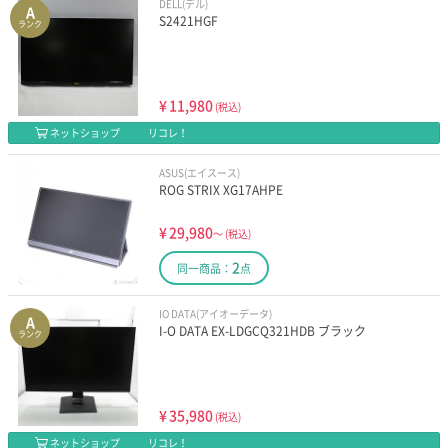
DELL(デル)
A
S2421HGF
ランク
¥
11,980
(税込)
ネットショップ
リコレ！
ASUS(エイスース)
ROG STRIX XG17AHPE
¥
29,980
～
(税込)
2
同一商品：
点
IO DATA(アイオーデータ)
A
I-O DATA EX-LDGCQ321HDB ブラック
ランク
¥
35,980
(税込)
ネットショップ
リコレ！