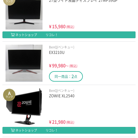
27型ワイド液晶ディスプレイ 27MP59GP
ランク
¥
15,980
(税込)
ネットショップ
リコレ！
BenQ(ベンキュー)
EX3210U
¥
99,980
～
(税込)
2
同一商品：
点
BenQ(ベンキュー)
A
ZOWIE XL2540
ランク
¥
21,980
(税込)
ネットショップ
リコレ！