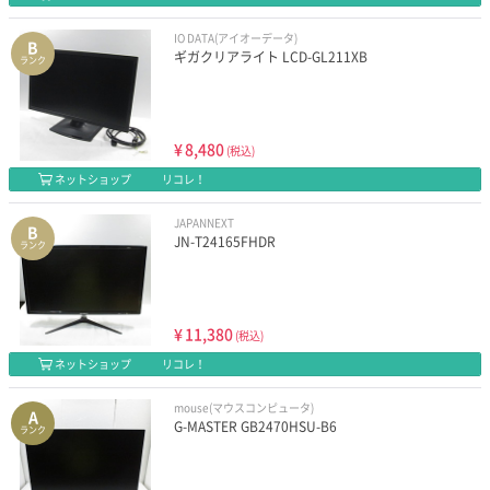
IO DATA(アイオーデータ)
B
ギガクリアライト LCD-GL211XB
ランク
¥
8,480
(税込)
ネットショップ
リコレ！
JAPANNEXT
B
JN-T24165FHDR
ランク
¥
11,380
(税込)
ネットショップ
リコレ！
mouse(マウスコンピュータ)
A
G-MASTER GB2470HSU-B6
ランク