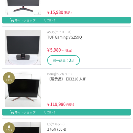
¥
15,980
(税込)
ネットショップ
リコレ！
ASUS(エイスース)
TUF Gaming VG259Q
¥
5,980
～
(税込)
2
同一商品：
点
BenQ(ベンキュー)
A
〔展示品〕 EX3210U-JP
ランク
¥
119,980
(税込)
ネットショップ
リコレ！
LG(エルジー)
A
27GN750-B
ランク