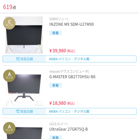
619
点
SONY(ソニー)
C
INZONE M9 SDM-U27M90
ランク
新着
¥
39,980
(税込)
取扱店舗
AKIBA パソコン・デジタル館
mouse(マウスコンピュータ)
A
G-MASTER GB2770HSU-B6
ランク
新着
¥
18,980
(税込)
取扱店舗
AKIBA パソコン・デジタル館
LG(エルジー)
A
UltraGear 27GR75Q-B
ランク
新着