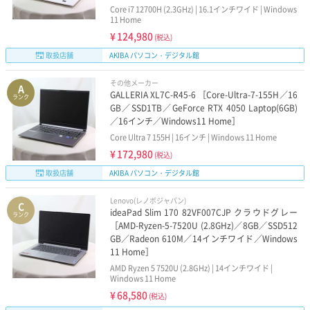
Core i7 12700H (2.3GHz) | 16.1インチワイド | Windows
11 Home
¥
124,980
(税込)
取扱店舗
AKIBA パソコン・デジタル館
その他メーカー
A
GALLERIA XL7C-R45-6 ［Core-Ultra-7-155H／16
ランク
GB／SSD1TB／GeForce RTX 4050 Laptop(6GB)
／16インチ／Windows11 Home］
Core Ultra 7 155H | 16インチ | Windows 11 Home
¥
172,980
(税込)
取扱店舗
AKIBA パソコン・デジタル館
Lenovo(レノボジャパン)
C
ideaPad Slim 170 82VF007CJP クラウドグレー
ランク
［AMD-Ryzen-5-7520U (2.8GHz)／8GB／SSD512
GB／Radeon 610M／14インチワイド／Windows
11 Home］
AMD Ryzen 5 7520U (2.8GHz) | 14インチワイド |
Windows 11 Home
¥
68,580
(税込)