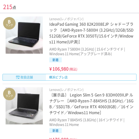
215
点
Lenovo(レノボジャパン)
B
IdeaPad Gaming 360 82K2008EJP シャドーブラ
ランク
ック ［AMD-Ryzen-7-5800H (3.2GHz)/32GB/SSD
512GB/GeForce RTX 3050Ti/15.6インチ/Window
s11 Home(UP済)］
AMD Ryzen 7 5800H (3.2GHz) | 15.6インチワイド |
Windows 11 Home(アップグレード済み)
新着
¥
106,980
(税込)
取扱店舗
横浜ビブレ店
Lenovo(レノボジャパン)
B
〔展示品〕 Legion Slim 5 Gen 9 83DH009XJP ル
ランク
ナグレー ［AMD-Ryzen-7-8845HS (3.8GHz)／16G
B／SSD1TB／GeForce RTX 4060(8GB)／16イン
チワイド／Windows11 Home］
AMD Ryzen 7 8845HS (3.8GHz) | 16インチワイド |
Windows 11 Home
新着