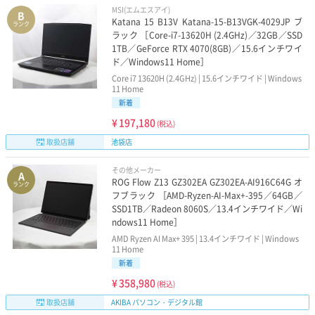
MSI(エムエスアイ)
B
Katana 15 B13V Katana-15-B13VGK-4029JP ブ
ランク
ラック ［Core-i7-13620H (2.4GHz)／32GB／SSD
1TB／GeForce RTX 4070(8GB)／15.6インチワイ
ド／Windows11 Home］
Core i7 13620H (2.4GHz) | 15.6インチワイド | Windows
11 Home
新着
¥
197,180
(税込)
取扱店舗
池袋店
その他メーカー
A
ROG Flow Z13 GZ302EA GZ302EA-AI916C64G オ
ランク
フブラック ［AMD-Ryzen-AI-Max+-395／64GB／
SSD1TB／Radeon 8060S／13.4インチワイド／Wi
ndows11 Home］
AMD Ryzen AI Max+ 395 | 13.4インチワイド | Windows
11 Home
新着
¥
358,980
(税込)
取扱店舗
AKIBA パソコン・デジタル館