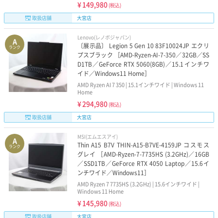
¥
149,980
(税込)
取扱店舗
大宮店
Lenovo(レノボジャパン)
A
〔展示品〕 Legion 5 Gen 10 83F10024JP エクリ
ランク
プスブラック ［AMD-Ryzen-AI-7-350／32GB／SS
D1TB／GeForce RTX 5060(8GB)／15.1インチワ
イド／Windows11 Home］
AMD Ryzen AI 7 350 | 15.1インチワイド | Windows 11
Home
¥
294,980
(税込)
取扱店舗
大宮店
MSI(エムエスアイ)
A
Thin A15 B7V THIN-A15-B7VE-4159JP コスモス
ランク
グレイ ［AMD-Ryzen-7-7735HS (3.2GHz)／16GB
／SSD1TB／GeForce RTX 4050 Laptop／15.6イ
ンチワイド／Windows11］
AMD Ryzen 7 7735HS (3.2GHz) | 15.6インチワイド |
Windows 11 Home
¥
145,980
(税込)
取扱店舗
大宮店