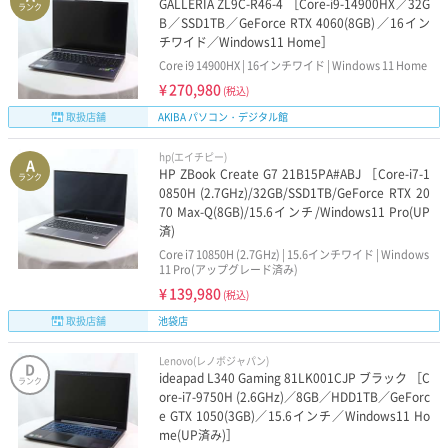
GALLERIA ZL9C-R46-4 ［Core-i9-14900HX／32G
ランク
B／SSD1TB／GeForce RTX 4060(8GB)／16イン
チワイド／Windows11 Home］
Core i9 14900HX | 16インチワイド | Windows 11 Home
¥
270,980
(税込)
取扱店舗
AKIBA パソコン・デジタル館
hp(エイチピー)
A
HP ZBook Create G7 21B15PA#ABJ ［Core-i7-1
ランク
0850H (2.7GHz)/32GB/SSD1TB/GeForce RTX 20
70 Max-Q(8GB)/15.6インチ/Windows11 Pro(UP
済)
Core i7 10850H (2.7GHz) | 15.6インチワイド | Windows
11 Pro(アップグレード済み)
¥
139,980
(税込)
取扱店舗
池袋店
Lenovo(レノボジャパン)
D
ideapad L340 Gaming 81LK001CJP ブラック ［C
ランク
ore-i7-9750H (2.6GHz)／8GB／HDD1TB／GeForc
e GTX 1050(3GB)／15.6インチ／Windows11 Ho
me(UP済み)］