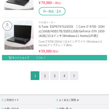
¥
79,980
～
(税込)
2
同一商品：
点
その他メーカー
D
G-Tune EGPN797G165S5 ［Core-i7-9700 (3GH
ランク
z)/16GB/HDD1TB/SSD512GB/GeForce GTX 1650
(4GB)/15.6インチ/Windows11 Home(UP済)］
Core i7 9700 (3GHz) | 15.6インチワイド | Windows 11
Home(アップグレード済み)
¥
59,980
(税込)
ネットショップ
リコレ！
1
2
3
4
＞
ご利用ガイド
よくあるご質問
お問い合わせ
店舗一覧