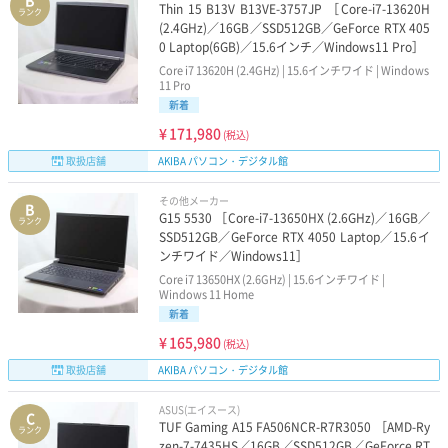
B
Thin 15 B13V B13VE-3757JP ［Core-i7-13620H
ランク
(2.4GHz)／16GB／SSD512GB／GeForce RTX 405
0 Laptop(6GB)／15.6インチ／Windows11 Pro］
Core i7 13620H (2.4GHz) | 15.6インチワイド | Windows
11 Pro
新着
¥
171,980
(税込)
取扱店舗
AKIBA パソコン・デジタル館
その他メーカー
B
G15 5530 ［Core-i7-13650HX (2.6GHz)／16GB／
ランク
SSD512GB／GeForce RTX 4050 Laptop／15.6イ
ンチワイド／Windows11］
Core i7 13650HX (2.6GHz) | 15.6インチワイド |
Windows 11 Home
新着
¥
165,980
(税込)
取扱店舗
AKIBA パソコン・デジタル館
ASUS(エイスース)
C
TUF Gaming A15 FA506NCR-R7R3050 ［AMD-Ry
ランク
zen-7-7435HS／16GB／SSD512GB／GeForce RT