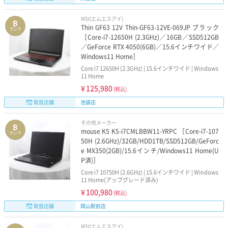
MSI(エムエスアイ)
B
Thin GF63 12V Thin-GF63-12VE-069JP ブラック
ランク
［Core-i7-12650H (2.3GHz)／16GB／SSD512GB
／GeForce RTX 4050(6GB)／15.6インチワイド／
Windows11 Home］
Core i7 12650H (2.3GHz) | 15.6インチワイド | Windows
11 Home
¥
125,980
(税込)
取扱店舗
池袋店
その他メーカー
B
mouse K5 K5-i7CMLBBW11-YRPC ［Core-i7-107
ランク
50H (2.6GHz)/32GB/HDD1TB/SSD512GB/GeForc
e MX350(2GB)/15.6インチ/Windows11 Home(U
P済)］
Core i7 10750H (2.6GHz) | 15.6インチワイド | Windows
11 Home(アップグレード済み)
¥
100,980
(税込)
取扱店舗
岡山駅前店
MSI(エムエスアイ)