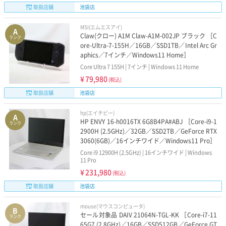
取扱店舗
池袋店
MSI(エムエスアイ)
A
Claw(クロー) A1M Claw-A1M-002JP ブラック ［C
ランク
ore-Ultra-7-155H／16GB／SSD1TB／Intel Arc Gr
aphics／7インチ／Windows11 Home］
Core Ultra 7 155H | 7インチ | Windows 11 Home
¥
79,980
(税込)
取扱店舗
池袋店
hp(エイチピー)
A
HP ENVY 16-h0016TX 6G8B4PA#ABJ ［Core-i9-1
ランク
2900H (2.5GHz)／32GB／SSD2TB／GeForce RTX
3060(6GB)／16インチワイド／Windows11 Pro］
Core i9 12900H (2.5GHz) | 16インチワイド | Windows
11 Pro
¥
231,980
(税込)
取扱店舗
池袋店
mouse(マウスコンピュータ)
B
セール対象品 DAIV 21064N-TGL-KK ［Core-i7-11
ランク
65G7 (2.8GHz)／16GB／SSD512GB／GeForce GT