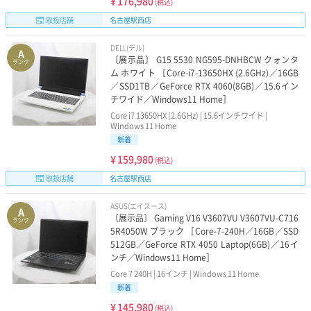
¥
176,980
(税込)
取扱店舗
名古屋駅西店
DELL(デル)
A
〔展示品〕 G15 5530 NG595-DNHBCW クォンタ
ランク
ム ホワイト ［Core-i7-13650HX (2.6GHz)／16GB
／SSD1TB／GeForce RTX 4060(8GB)／15.6イン
チワイド／Windows11 Home］
Core i7 13650HX (2.6GHz) | 15.6インチワイド |
Windows 11 Home
新着
¥
159,980
(税込)
取扱店舗
名古屋駅西店
ASUS(エイスース)
A
〔展示品〕 Gaming V16 V3607VU V3607VU-C716
ランク
5R4050W ブラック ［Core-7-240H／16GB／SSD
512GB／GeForce RTX 4050 Laptop(6GB)／16イ
ンチ／Windows11 Home］
Core 7 240H | 16インチ | Windows 11 Home
新着
¥
145,980
(税込)