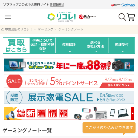
ソフマップの公式中古専門サイト
[
利用規約
]
中古通販のリコレ！
ゲーミング
ゲーミングノート
併売について
選べる
返品・初期不良
長期保証
修理受付
支払い方法
保証
ここから絞り込みができます
ゲーミングノート一覧