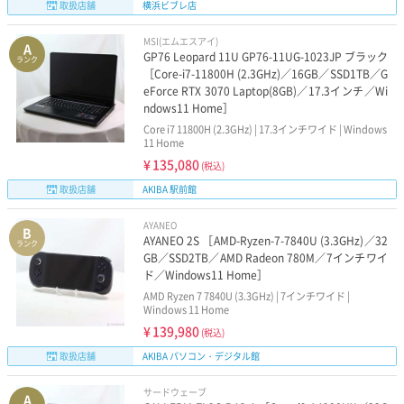
取扱店舗
横浜ビブレ店
MSI(エムエスアイ)
A
GP76 Leopard 11U GP76-11UG-1023JP ブラック
ランク
［Core-i7-11800H (2.3GHz)／16GB／SSD1TB／G
eForce RTX 3070 Laptop(8GB)／17.3インチ／Wi
ndows11 Home］
Core i7 11800H (2.3GHz) | 17.3インチワイド | Windows
11 Home
¥
135,080
(税込)
取扱店舗
AKIBA 駅前館
AYANEO
B
AYANEO 2S ［AMD-Ryzen-7-7840U (3.3GHz)／32
ランク
GB／SSD2TB／AMD Radeon 780M／7インチワイ
ド／Windows11 Home］
AMD Ryzen 7 7840U (3.3GHz) | 7インチワイド |
Windows 11 Home
¥
139,980
(税込)
取扱店舗
AKIBA パソコン・デジタル館
サードウェーブ
A