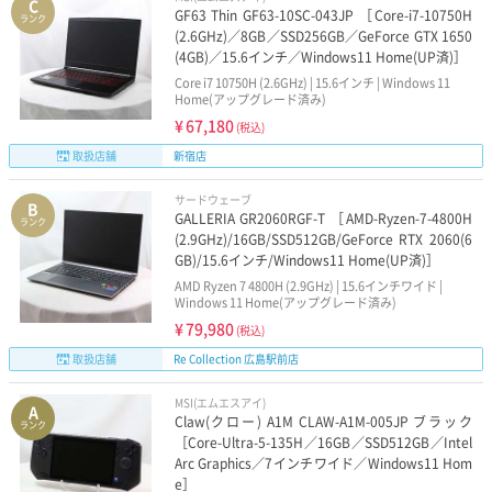
C
GF63 Thin GF63-10SC-043JP ［Core-i7-10750H
ランク
(2.6GHz)／8GB／SSD256GB／GeForce GTX 1650
(4GB)／15.6インチ／Windows11 Home(UP済)］
Core i7 10750H (2.6GHz) | 15.6インチ | Windows 11
Home(アップグレード済み)
¥
67,180
(税込)
取扱店舗
新宿店
サードウェーブ
B
GALLERIA GR2060RGF-T ［AMD-Ryzen-7-4800H
ランク
(2.9GHz)/16GB/SSD512GB/GeForce RTX 2060(6
GB)/15.6インチ/Windows11 Home(UP済)］
AMD Ryzen 7 4800H (2.9GHz) | 15.6インチワイド |
Windows 11 Home(アップグレード済み)
¥
79,980
(税込)
取扱店舗
Re Collection 広島駅前店
MSI(エムエスアイ)
A
Claw(クロー) A1M CLAW-A1M-005JP ブラック
ランク
［Core-Ultra-5-135H／16GB／SSD512GB／Intel
Arc Graphics／7インチワイド／Windows11 Hom
e］