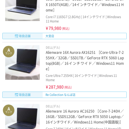
X 1650Ti(4GB)／14インチワイド／Windows11 H
ome］
Core i7 1165G7 (2.8GHz) | 14インチワイド | Windows
11 Home
¥
79,980
(税込)
取扱店舗
大宮店
DELL(デル)
A
Alienware 16X Aurora AX16251 ［Core-Ultra-7-2
ランク
55HX／32GB／SSD1TB／GeForce RTX 5060 Lap
top(8GB)／16インチワイド／Windows11 Hom
e］
Core Ultra 7 255HX | 16インチワイド | Windows 11
Home
¥
287,980
(税込)
取扱店舗
Re Collection なんば店
DELL(デル)
A
Alienware 16 Aurora AC16250 ［Core-7-240H／
ランク
16GB／SSD512GB／GeForce RTX 5050 Laptop／
16インチワイド／Windows11 Home(中国語版)］
Core 7 240H | 16インチワイド | Windows 11 Home(中