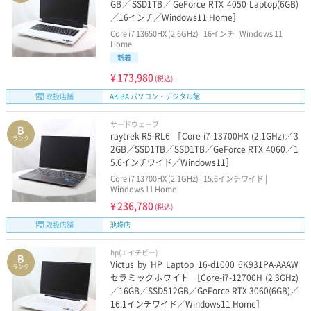
GB／SSD1TB／GeForce RTX 4050 Laptop(6GB)
／16インチ／Windows11 Home］
Core i7 13650HX (2.6GHz) | 16インチ | Windows 11
Home
新着
¥
173,980
(税込)
取扱店舗
AKIBA パソコン・デジタル館
サードウェーブ
B
raytrek R5-RL6 ［Core-i7-13700HX (2.1GHz)／3
ランク
2GB／SSD1TB／SSD1TB／GeForce RTX 4060／1
5.6インチワイド／Windows11］
Core i7 13700HX (2.1GHz) | 15.6インチワイド |
Windows 11 Home
¥
236,780
(税込)
取扱店舗
池袋店
hp(エイチピー)
B
Victus by HP Laptop 16-d1000 6K931PA-AAAW
ランク
セラミックホワイト ［Core-i7-12700H (2.3GHz)
／16GB／SSD512GB／GeForce RTX 3060(6GB)／
16.1インチワイド／Windows11 Home］