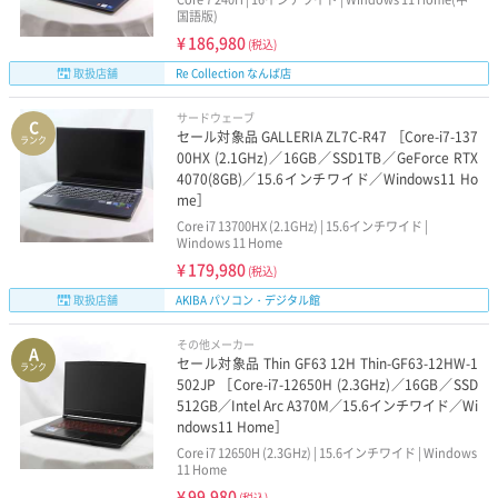
国語版)
¥
186,980
(税込)
取扱店舗
Re Collection なんば店
サードウェーブ
C
セール対象品 GALLERIA ZL7C-R47 ［Core-i7-137
ランク
00HX (2.1GHz)／16GB／SSD1TB／GeForce RTX
4070(8GB)／15.6インチワイド／Windows11 Ho
me］
Core i7 13700HX (2.1GHz) | 15.6インチワイド |
Windows 11 Home
¥
179,980
(税込)
取扱店舗
AKIBA パソコン・デジタル館
その他メーカー
A
セール対象品 Thin GF63 12H Thin-GF63-12HW-1
ランク
502JP ［Core-i7-12650H (2.3GHz)／16GB／SSD
512GB／Intel Arc A370M／15.6インチワイド／Wi
ndows11 Home］
Core i7 12650H (2.3GHz) | 15.6インチワイド | Windows
11 Home
¥
99,980
(税込)