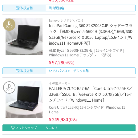
取扱店舗
岡山駅前店
Lenovo(レノボジャパン)
B
IdeaPad Gaming 360 82K2008CJP シャドーブラ
ランク
ック ［AMD-Ryzen-5-5600H (3.3GHz)/16GB/SSD
512GB/GeForce RTX 3050 Laptop/15.6インチ/W
indows11 Home(UP済)］
AMD Ryzen 5 5600H (3.3GHz) | 15.6インチワイド |
Windows 11 Home(アップグレード済み)
¥
97,280
(税込)
取扱店舗
AKIBA パソコン・デジタル館
その他メーカー
D
GALLERIA ZL7C-R57-6A ［Core-Ultra-7-255HX／
ランク
32GB／SSD1TB／GeForce RTX 5070(8GB)／16イ
ンチワイド／Windows11 Home］
Core Ultra 7 255HX | 16インチワイド | Windows 11
Home
¥
249,980
(税込)
ネットショップ
リコレ！