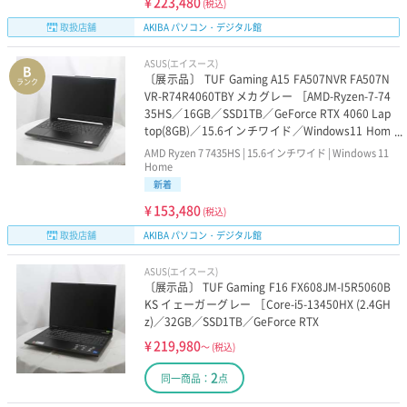
¥
223,480
(税込)
取扱店舗
AKIBA パソコン・デジタル館
ASUS(エイスース)
B
〔展示品〕 TUF Gaming A15 FA507NVR FA507N
ランク
VR-R74R4060TBY メカグレー ［AMD-Ryzen-7-74
35HS／16GB／SSD1TB／GeForce RTX 4060 Lap
top(8GB)／15.6インチワイド／Windows11 Hom
e］
AMD Ryzen 7 7435HS | 15.6インチワイド | Windows 11
Home
新着
¥
153,480
(税込)
取扱店舗
AKIBA パソコン・デジタル館
ASUS(エイスース)
〔展示品〕 TUF Gaming F16 FX608JM-I5R5060B
KS イェーガーグレー ［Core-i5-13450HX (2.4GH
z)／32GB／SSD1TB／GeForce RTX
¥
219,980
～
(税込)
2
同一商品：
点