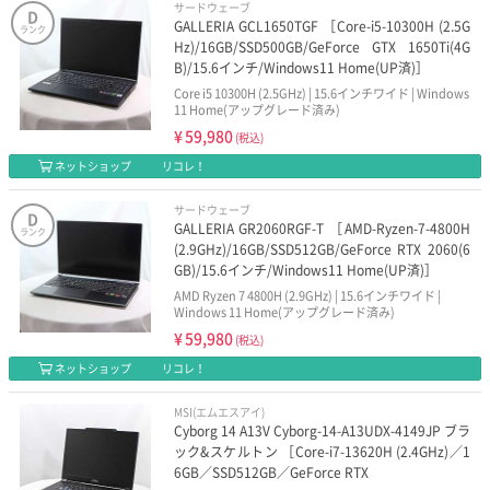
サードウェーブ
D
GALLERIA GCL1650TGF ［Core-i5-10300H (2.5G
ランク
Hz)/16GB/SSD500GB/GeForce GTX 1650Ti(4G
B)/15.6インチ/Windows11 Home(UP済)］
Core i5 10300H (2.5GHz) | 15.6インチワイド | Windows
11 Home(アップグレード済み)
¥
59,980
(税込)
ネットショップ
リコレ！
サードウェーブ
D
GALLERIA GR2060RGF-T ［AMD-Ryzen-7-4800H
ランク
(2.9GHz)/16GB/SSD512GB/GeForce RTX 2060(6
GB)/15.6インチ/Windows11 Home(UP済)］
AMD Ryzen 7 4800H (2.9GHz) | 15.6インチワイド |
Windows 11 Home(アップグレード済み)
¥
59,980
(税込)
ネットショップ
リコレ！
MSI(エムエスアイ)
Cyborg 14 A13V Cyborg-14-A13UDX-4149JP ブラ
ック&スケルトン ［Core-i7-13620H (2.4GHz)／1
6GB／SSD512GB／GeForce RTX