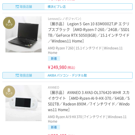
取扱店舗
横浜ビブレ店
Lenovo(レノボジャパン)
A
〔展示品〕 Legion 5 Gen 10 83M0002TJP エクリ
ランク
プスブラック ［AMD-Ryzen-7-260／24GB／SSD1
TB／GeForce RTX 5050(8GB)／15.1インチワイド
／Windows11 Home］
AMD Ryzen 7 260 | 15.1インチワイド | Windows 11
Home
新着
¥
249,980
(税込)
取扱店舗
AKIBA パソコン・デジタル館
AYANEO
B
〔展示品〕 AYANEO 3 AYA3-OL376420-WHR スカ
ランク
イホワイト ［AMD-Ryzen-AI-9-HX-370／64GB／S
SD2TB／Radeon 890M／7インチワイド／Windo
ws11 Home］
AMD Ryzen AI 9 HX 370 | 7インチワイド | Windows 11
Home
新着