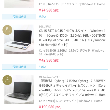
Core Ultra 5 135H | 7インチワイド | Windows 11 Home
¥
74,980
(税込)
取扱店舗
池袋店
DELL(デル)
B
G3 15 3579 NG45-9HLCW ホワイト 〔Windows 1
ランク
0〕 ［Core-i5-8300H (2.3GHz)/8GB/HDD1TB/SS
D128GB/GeForce GTX 1050/15.6インチ/Window
s10 Home(64ビット)］
Core i5 8300H (2.3GHz) | 15.6インチワイド | Windows
10 Home(64ビット)
¥
42,980
(税込)
取扱店舗
川越店
MSI(エムエスアイ)
A
〔展示品〕 Cyborg 17 B2RW Cyborg-17-B2RWEK
ランク
G-6669JP オデッセイグレイ & スケルトン ［Core
-7-240H／16GB／SSD512GB／GeForce RTX 505
0(8GB)／17.3インチワイド／Windows11 Hom
e］
Core 7 240H | 17.3インチワイド | Windows 11 Home
¥
190,080
(税込)