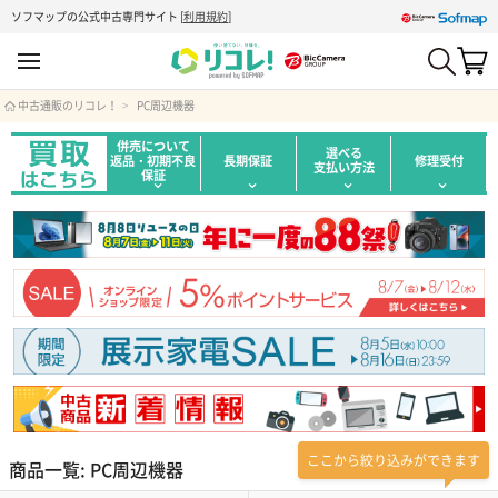
ソフマップの公式中古専門サイト
[
利用規約
]
中古通販のリコレ！
PC周辺機器
併売について
選べる
返品・初期不良
長期保証
修理受付
支払い方法
保証
ここから絞り込みができます
商品一覧: PC周辺機器