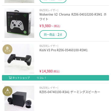
RAZER(レイザー)
Wolverine V2 Chroma RZ06-04010200-R3M1 ホ
ワイト
¥
9,980
～
(税込)
2
同一商品：
点
RAZER(レイザー)
B
Kishi V3 Pro RZ06-05460100-R3M1
ランク
¥
14,980
(税込)
ネットショップ
リコレ！
RAZER(レイザー)
A
RZ05-04740100-R3A1 ゲーミングスピーカー
ランク