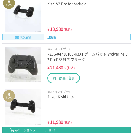
A
Kishi V2 Pro for Android
ランク
¥
13,980
(税込)
取扱店舗
池袋店
RAZER(レイザー)
RZ06-04710100-R3A1 ゲームパッド Wolverine V
2 ProPS5対応 ブラック
¥
21,480
～
(税込)
9
同一商品：
点
RAZER(レイザー)
B
Razer Kishi Ultra
ランク
¥
11,980
(税込)
ネットショップ
リコレ！