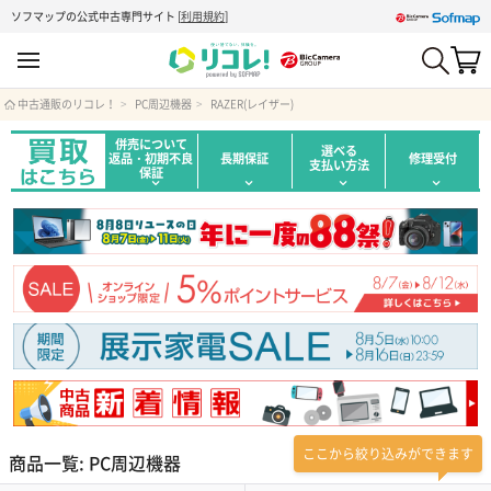
ソフマップの公式中古専門サイト
[
利用規約
]
中古通販のリコレ！
PC周辺機器
RAZER(レイザー)
併売について
選べる
返品・初期不良
長期保証
修理受付
支払い方法
保証
ここから絞り込みができます
商品一覧: PC周辺機器