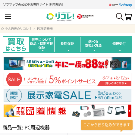
ソフマップの公式中古専門サイト
[
利用規約
]
中古通販のリコレ！
PC周辺機器
併売について
選べる
返品・初期不良
長期保証
修理受付
支払い方法
保証
ここから絞り込みができます
商品一覧: PC周辺機器