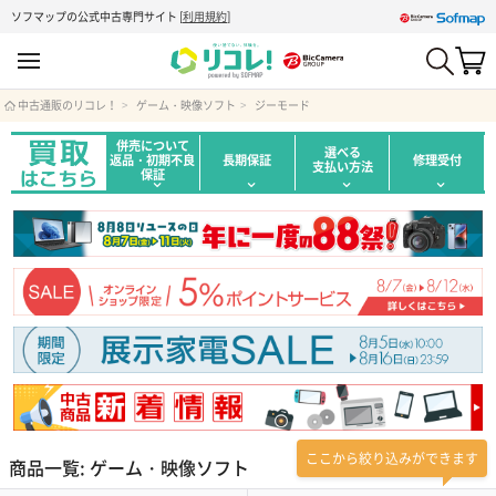
ソフマップの公式中古専門サイト
[
利用規約
]
中古通販のリコレ！
ゲーム・映像ソフト
ジーモード
併売について
選べる
返品・初期不良
長期保証
修理受付
支払い方法
保証
ここから絞り込みができます
商品一覧: ゲーム・映像ソフト