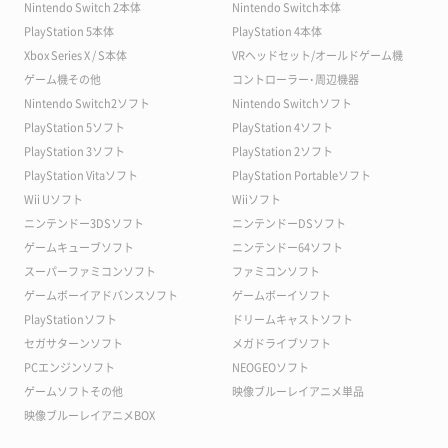
Nintendo Switch 2本体
Nintendo Switch本体
PlayStation 5本体
PlayStation 4本体
Xbox Series X / S本体
VRヘッドセット/オールドゲーム機
ゲーム機その他
コントローラー･周辺機器
Nintendo Switch2ソフト
Nintendo Switchソフト
PlayStation 5ソフト
PlayStation 4ソフト
PlayStation 3ソフト
PlayStation 2ソフト
PlayStation Vitaソフト
PlayStation Portableソフト
Wii Uソフト
Wiiソフト
ニンテンドー3DSソフト
ニンテンドーDSソフト
ゲームキューブソフト
ニンテンドー64ソフト
スーパーファミコンソフト
ファミコンソフト
ゲームボーイアドバンスソフト
ゲームボーイソフト
PlayStationソフト
ドリームキャストソフト
セガサターンソフト
メガドライブソフト
PCエンジンソフト
NEOGEOソフト
ゲームソフトその他
映像ブルーレイアニメ単品
映像ブルーレイアニメBOX