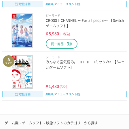
取扱店舗
AKIBA アミューズメント館
ジーモード
CROSS†CHANNEL 〜For all people〜 【Switch
ゲームソフト】
¥
5,980
～
(税込)
3
同一商品：
点
ジーモード
A
みんなで空気読み。コロコロコミックVer. 【Swit
ランク
chゲームソフト】
¥
1,480
(税込)
取扱店舗
AKIBA アミューズメント館
ゲーム機・ゲームソフト・映像ソフトのカテゴリーから探す