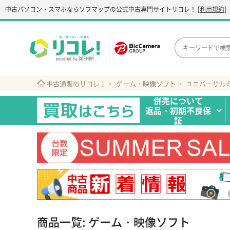
中古パソコン・スマホなら
ソフマップの公式中古専門サイト
リコレ！
[
利用規約
]
中古通販のリコレ！
ゲーム・映像ソフト
ユニバーサル
併売について
返品・初期不良保
証
商品一覧: ゲーム・映像ソフト