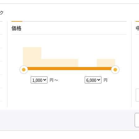
ク
価格
円 ～
円