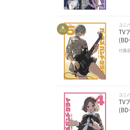
セガサターンソフト
メガドライブソフト
ユニ
A
TV
ランク
PCエンジンソフト
(B
NEOGEOソフト
付属
ゲームソフトその他
映像ブルーレイアニメ単品
映像ブルーレイアニメBOX
ユニ
TV
カテゴリーを選び直す（かんたん検索）
(B