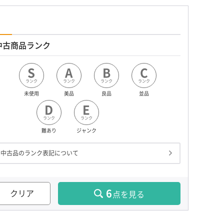
中古商品ランク
S
A
B
C
ランク
ランク
ランク
ランク
未使用
美品
良品
並品
D
E
ランク
ランク
難あり
ジャンク
中古品のランク表記について
6
クリア
点を見る