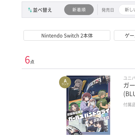
コントローラー･周辺機器
並べ替え
新着順
新し
発売日
Nintendo Switch2ソフト
Nintendo Switch 2本体
Nintendo Switchソフト
ゲー
PlayStation 5ソフト
6
PlayStation 4ソフト
点
PlayStation 3ソフト
ユニ
A
ガー
ランク
PlayStation 2ソフト
(B
PlayStation Vitaソフト
付属
PlayStation Portableソフト
Wii Uソフト