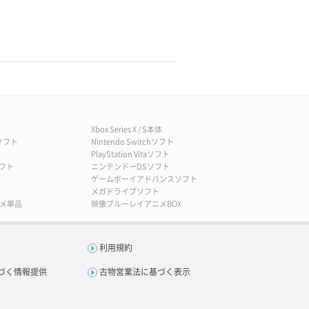
Xbox Series X / S本体
2ソフト
Nintendo Switchソフト
ト
PlayStation Vitaソフト
フト
ニンテンドーDSソフト
ゲームボーイアドバンスソフト
メガドライブソフト
メ単品
映像ブルーレイアニメBOX
利用規約
づく情報提供
古物営業法に基づく表示