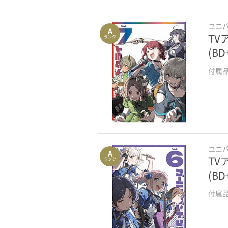
Wiiソフト
ユニ
ニンテンドー3DSソフト
A
TV
ランク
ニンテンドーDSソフト
(B
付属
ゲームキューブソフト
ニンテンドー64ソフト
スーパーファミコンソフト
ファミコンソフト
ユニ
A
ゲームボーイアドバンスソフト
TV
ランク
(B
ゲームボーイソフト
付属
PlayStationソフト
ドリームキャストソフト