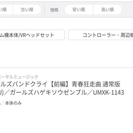
い順
古い順
安い順
高い順
価格
ム機本体/VRヘッドセット
コントローラー・周辺
バーサルミュージック
ルズバンドクライ【前編】青春狂走曲 通常版
LU)／ガールズハゲキソウゼンブル／UMXK-1143
品：
本体のみ