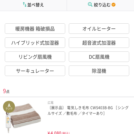
並べ替え
絞り込む
暖房機器 箱破損品
オイルヒーター
ハイブリッド式加湿器
超音波式加湿器
リビング扇風機
DC扇風機
サーキュレーター
除湿機
9
点
広電
A
〔展示品〕 電気しき毛布 CWS403B-BG ［シング
ランク
ルサイズ ／敷毛布 ／タイマーあり］
¥
4,080
(税込)