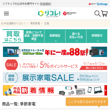
ソフマップの公式中古専門サイト
[
利用規約
]
中古通販のリコレ！
季節家電
広電
併売について
選べる
返品・初期不良
長期保証
修理受付
支払い方法
保証
ここから絞り込みができます
商品一覧: 季節家電