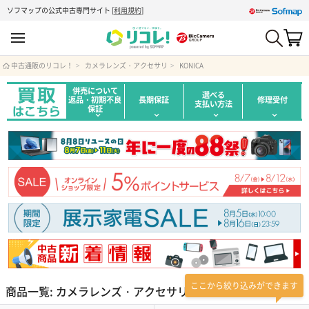
ソフマップの公式中古専門サイト
[
利用規約
]
中古通販のリコレ！
カメラレンズ・アクセサリ
KONICA
併売について
選べる
返品・初期不良
長期保証
修理受付
支払い方法
保証
ここから絞り込みができます
商品一覧: カメラレンズ・アクセサリ