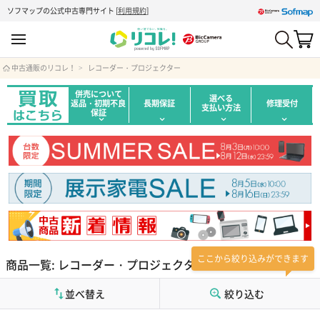
ソフマップの公式中古専門サイト
[
利用規約
]
中古通販のリコレ！
レコーダー・プロジェクター
併売について
選べる
返品・初期不良
長期保証
修理受付
支払い方法
保証
ここから絞り込みができます
商品一覧: レコーダー・プロジェクター
並べ替え
絞り込む