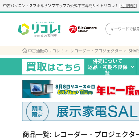
中古パソコン・スマホなら
ソフマップの公式中古専門サイト
リコレ！
[
利用規約
]
中古通販のリコレ！
レコーダー・プロジェクター
SHA
併売について
返品・初期不良保
証
商品一覧: レコーダー・プロジェクタ