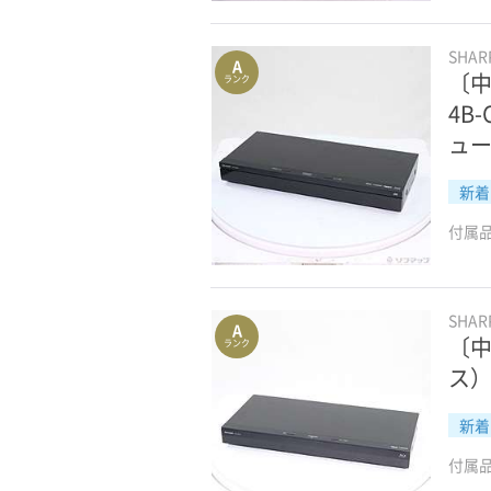
SHA
A
〔中
ランク
4B
ュ
新着
付属
SHA
A
〔中
ランク
ス）
新着
付属