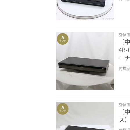
SHA
A
〔中
ランク
4B
ー
付属
SHA
A
〔中
ランク
ス）
付属