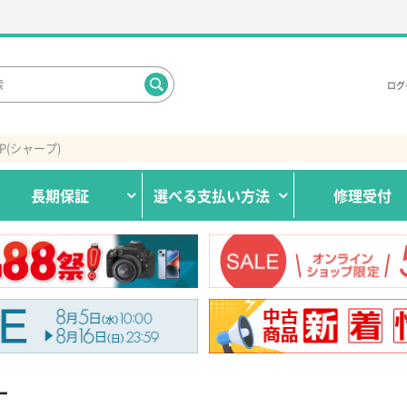
ログ
RP(シャープ)
長期保証
選べる
支払い方法
修理受付
ー