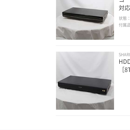
対応
状態
付属
SHA
HD
［8