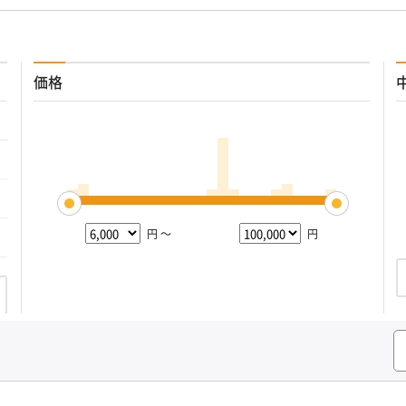
価格
円 ～
円