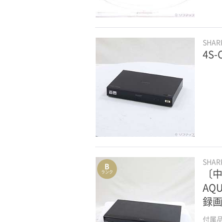
SHA
4S-
SHA
B
〔中
ランク
AQ
録画
付属