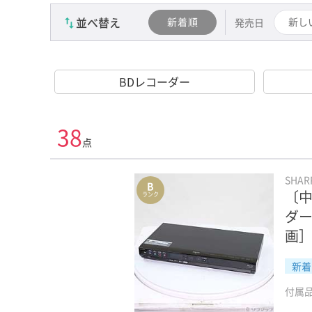
並べ替え
新着順
新し
発売日
BDレコーダー
38
点
SHA
B
〔中
ランク
ダー
画
新着
付属