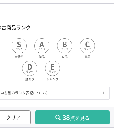
中古商品ランク
S
A
B
C
ランク
ランク
ランク
ランク
未使用
美品
良品
並品
D
E
ランク
ランク
難あり
ジャンク
中古品のランク表記について
38
クリア
点を見る