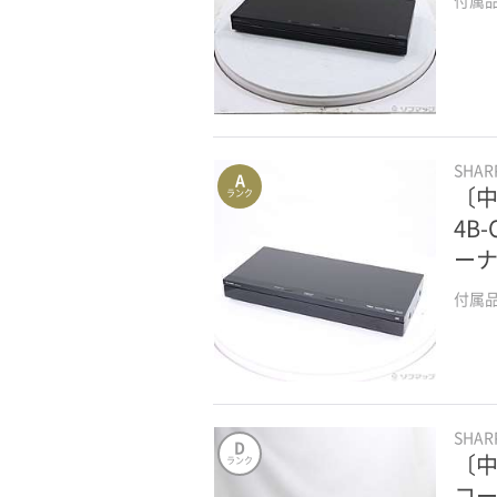
SHA
A
〔中
ランク
4B
ー
付属
SHA
D
〔中
ランク
コー