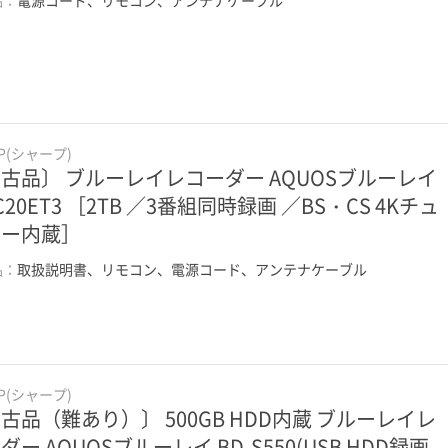
RP(シャープ)
古品〕 ブルーレイレコーダー AQUOSブルーレイ
-C20ET3 ［2TB ／3番組同時録画 ／BS・CS 4Kチュ
ナー内蔵］
品：
取扱説明書、リモコン、電源コード、アンテナケーブル
RP(シャープ)
古品（難あり）〕 500GB HDD内蔵 ブルーレイレ
ダー AQUOSブルーレイ BD-S550(USB HDD録画