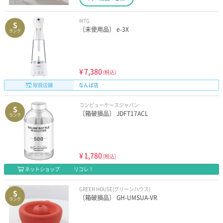
MTG
S
〔未使用品〕 e-3X
ランク
¥
7,380
(税込)
取扱店舗
なんば店
コンピューケースジャパン
S
〔箱破損品〕 JDFT17ACL
ランク
¥
1,780
(税込)
ネットショップ
リコレ！
GREEN HOUSE(グリーンハウス)
S
〔箱破損品〕 GH-UMSUA-VR
ランク