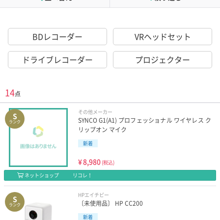
BDレコーダー
VRヘッドセット
ドライブレコーダー
プロジェクター
14
点
その他メーカー
S
SYNCO G1(A1) プロフェッショナル ワイヤレス ク
ランク
リップオン マイク
新着
¥
8,980
(税込)
ネットショップ
リコレ！
HPエイチピー
S
〔未使用品〕 HP CC200
ランク
新着