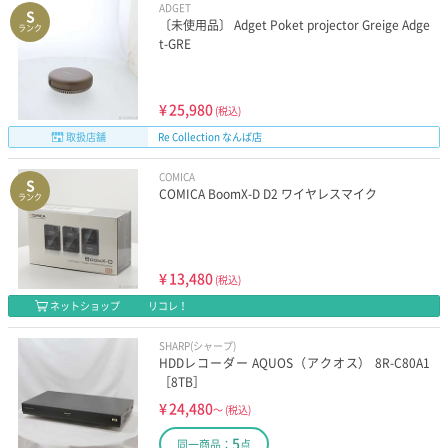
ADGET
S
〔未使用品〕 Adget Poket projector Greige Adge
ランク
t-GRE
¥
25,980
(税込)
取扱店舗
Re Collection なんば店
COMICA
S
COMICA BoomX-D D2 ワイヤレスマイク
ランク
¥
13,480
(税込)
ネットショップ
リコレ！
SHARP(シャープ)
HDDレコーダー AQUOS（アクオス） 8R-C80A1
［8TB］
¥
24,480
～
(税込)
5
同一商品：
点