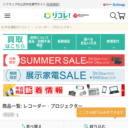
ソフマップの公式中古専門サイト
[
利用規約
]
中古通販のリコレ！
レコーダー・プロジェクター
併売について
選べる
返品・初期不良
長期保証
修理受付
支払い方法
保証
商品一覧: レコーダー・プロジェクター
ここから絞り込みができます
S
ランク
並べ替え
絞り込む