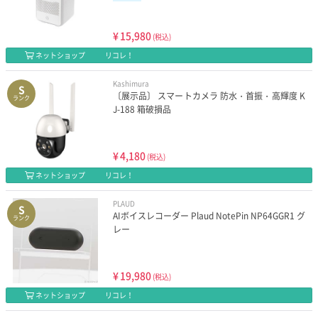
¥
15,980
(税込)
ネットショップ
リコレ！
Kashimura
S
〔展示品〕 スマートカメラ 防水・首振・高輝度 K
ランク
J-188 箱破損品
¥
4,180
(税込)
ネットショップ
リコレ！
PLAUD
S
AIボイスレコーダー Plaud NotePin NP64GGR1 グ
ランク
レー
¥
19,980
(税込)
ネットショップ
リコレ！