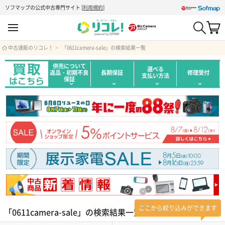
ソフマップの公式中古専門サイト
[
利用規約
]
中古通販のリコレ！
「0611camera-sale」の検索結果一覧
併売について
選べる
返品・初期不良
長期保証
修理受付
支払い方法
保証
ここから絞り込みができます
「0611camera-sale」の検索結果一覧