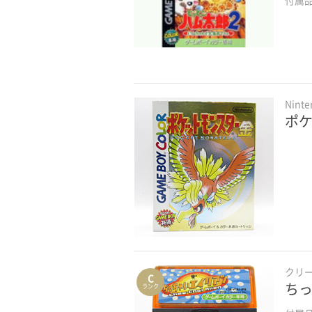
Nint
ポケ
クリ
C
ちっ
ランク