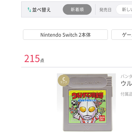
コントローラー･周辺機器
並べ替え
新着順
新し
発売日
Nintendo Switch2ソフト
Nintendo Switch 2本体
Nintendo Switchソフト
ゲー
PlayStation 5ソフト
215
PlayStation 4ソフト
点
PlayStation 3ソフト
バン
C
ウル
ランク
PlayStation 2ソフト
付属
PlayStation Vitaソフト
PlayStation Portableソフト
Wii Uソフト