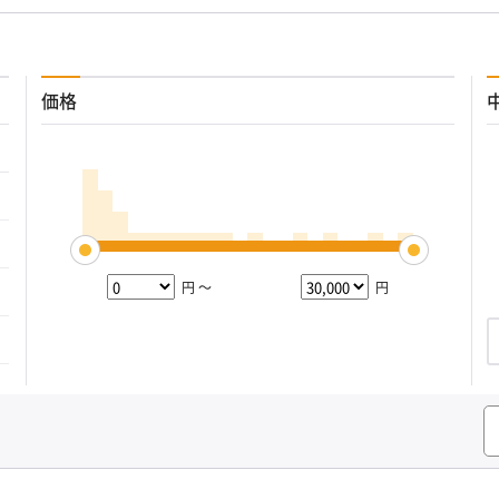
価格
円 ～
円