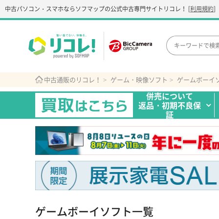
中古パソコン・スマホなら
ソフマップの公式中古専門サイト
リコレ！
[
利用規約
]
中古通販のリコレ！
ゲーム・映像ソフト
ゲームボーイ
併売について
返品・初期不良保
証
ゲームボーイソフト一覧