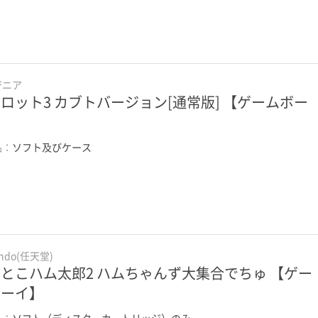
ジニア
ロット3 カブトバージョン[通常版] 【ゲームボー
】
品：
ソフト及びケース
endo(任天堂)
とこハム太郎2 ハムちゃんず大集合でちゅ 【ゲー
ボーイ】
品：
ソフト（ディスク・カートリッジ）のみ