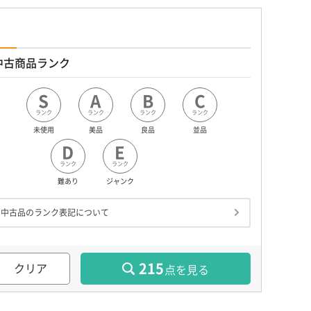
中古商品ランク
S
A
B
C
ランク
ランク
ランク
ランク
未使用
美品
良品
並品
D
E
ランク
ランク
難あり
ジャンク
中古品のランク表記について
215
クリア
点を見る