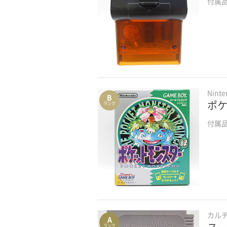
付属
Nint
B
ポケ
ランク
付属
カル
A
ランク