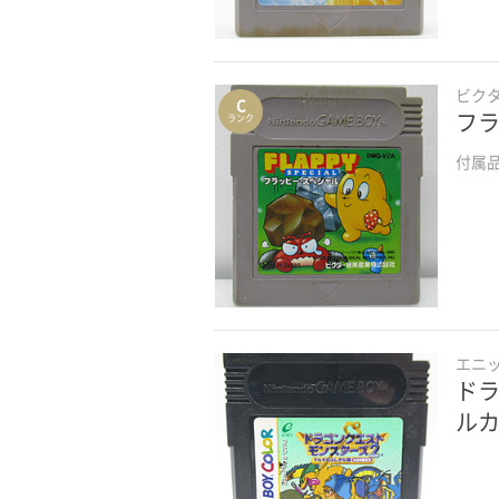
セガサターンソフト
メガドライブソフト
ビク
C
フラ
ランク
PCエンジンソフト
付属
NEOGEOソフト
ゲームソフトその他
映像ブルーレイアニメ単品
映像ブルーレイアニメBOX
エニ
ドラ
カテゴリーを選び直す（かんたん検索）
ルカ