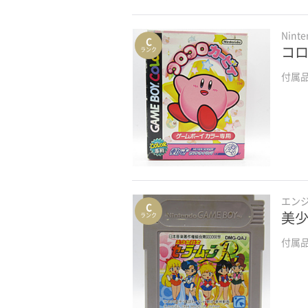
Wiiソフト
Nint
ニンテンドー3DSソフト
C
コロ
ランク
ニンテンドーDSソフト
付属
ゲームキューブソフト
ニンテンドー64ソフト
スーパーファミコンソフト
ファミコンソフト
エン
C
ゲームボーイアドバンスソフト
美少
ランク
付属
ゲームボーイソフト
PlayStationソフト
ドリームキャストソフト