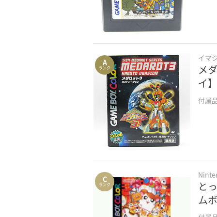
イマ
A
メダ
ランク
イ
付属
Nint
C
とっ
ランク
ム
付属