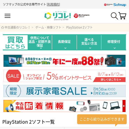
ソフマップの公式中古専門サイト
[
利用規約
]
中古通販のリコレ！
ゲーム・映像ソフト
PlayStation 2ソフト
併売について
選べる
返品・初期不良
長期保証
修理受付
支払い方法
保証
ここから絞り込みができます
PlayStation 2ソフト一覧