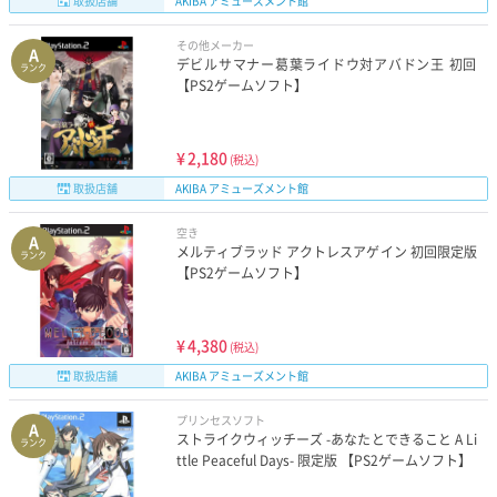
取扱店舗
AKIBA アミューズメント館
その他メーカー
A
デビルサマナー葛葉ライドウ対アバドン王 初回
ランク
【PS2ゲームソフト】
¥
2,180
(税込)
取扱店舗
AKIBA アミューズメント館
空き
A
メルティブラッド アクトレスアゲイン 初回限定版
ランク
【PS2ゲームソフト】
¥
4,380
(税込)
取扱店舗
AKIBA アミューズメント館
プリンセスソフト
A
ストライクウィッチーズ -あなたとできること A Li
ランク
ttle Peaceful Days- 限定版 【PS2ゲームソフト】