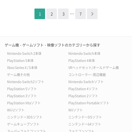
…
1
2
3
7
＞
ゲーム機・ゲームソフト・映像ソフトのカテゴリーから探す
Nintendo Switch 2本体
Nintendo Switch本体
PlayStation 5本体
PlayStation 4本体
Xbox Series X / S本体
VRヘッドセット/オールドゲーム機
ゲーム機その他
コントローラー･周辺機器
Nintendo Switch2ソフト
Nintendo Switchソフト
PlayStation 5ソフト
PlayStation 4ソフト
PlayStation 3ソフト
PlayStation 2ソフト
PlayStation Vitaソフト
PlayStation Portableソフト
Wii Uソフト
Wiiソフト
ニンテンドー3DSソフト
ニンテンドーDSソフト
ゲームキューブソフト
ニンテンドー64ソフト
スーパーファミコンソフト
ファミコンソフト