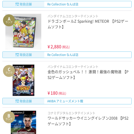
取扱店舗
Re Collection なんば店
バンダイナムコエンターテインメント
A
ドラゴンボールZ Sparking! METEOR 【PS2ゲー
ランク
ムソフト】
¥
2,880
(税込)
取扱店舗
Re Collection なんば店
バンダイナムコエンターテインメント
C
金色のガッシュベル！！ 激闘！最強の魔物達 【P
ランク
S2ゲームソフト】
¥
180
(税込)
取扱店舗
AKIBA アミューズメント館
コナミデジタルエンタテインメント
B
ワールドサッカーウイニングイレブン2008 【PS2
ランク
ゲームソフト】