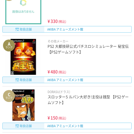
¥
330
(税込)
取扱店舗
AKIBA アミューズメント館
その他メーカー
A
PS2 大都技研公式パチスロシミュレーター 秘宝伝
ランク
【PS2ゲームソフト】
¥
480
(税込)
取扱店舗
AKIBA アミューズメント館
DORASU(ドラス)
C
スロッター5 ルパン大好き!主役は銭型 【PS2ゲー
ランク
ムソフト】
¥
150
(税込)
取扱店舗
AKIBA アミューズメント館