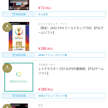
¥
72
(税込)
取扱店舗
なんば店
エレクトロニック・アーツ
A
（限定）2002 FIFA ワールドカップ(TM) 【PS2ゲ
ランク
ームソフト】
¥
280
(税込)
取扱店舗
AKIBA アミューズメント館
その他メーカー
A
レイクマスターズEX SUPER(廉価版) 【PS2ゲーム
ランク
ソフト】
¥
280
(税込)
取扱店舗
AKIBA アミューズメント館
空き
A