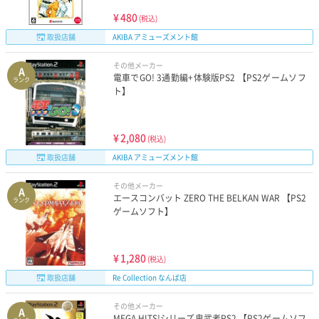
¥
480
(税込)
取扱店舗
AKIBA アミューズメント館
その他メーカー
A
電車でGO! 3通勤編+体験版PS2 【PS2ゲームソフ
ランク
ト】
¥
2,080
(税込)
取扱店舗
AKIBA アミューズメント館
その他メーカー
A
エースコンバット ZERO THE BELKAN WAR 【PS2
ランク
ゲームソフト】
¥
1,280
(税込)
取扱店舗
Re Collection なんば店
その他メーカー
A
MEGA HITS!シリーズ鬼武者PS2 【PS2ゲームソフ