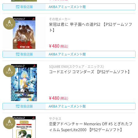
取扱店舗
AKIBA アミューズメント館
その他メーカー
A
栄冠は君に 甲子園への道PS2 【PS2ゲームソフ
ランク
ト】
¥
480
(税込)
取扱店舗
AKIBA アミューズメント館
SQUARE ENIX(スクウェア・エニックス)
A
コードエイジ コマンダーズ 【PS2ゲームソフト】
ランク
¥
480
(税込)
取扱店舗
AKIBA アミューズメント館
サクセス
A
恋愛アドベンチャー Memories Off #5 とぎれたフ
ランク
ィルム SuperLite2000 【PS2ゲームソフト】