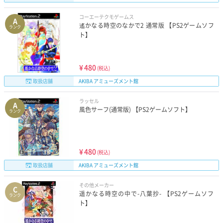
コーエーテクモゲームス
A
遙かなる時空のなかで2 通常版 【PS2ゲームソフ
ランク
ト】
¥
480
(税込)
取扱店舗
AKIBA アミューズメント館
ラッセル
A
風色サーフ(通常版) 【PS2ゲームソフト】
ランク
¥
480
(税込)
取扱店舗
AKIBA アミューズメント館
その他メーカー
C
遥かなる時空の中で-八葉抄- 【PS2ゲームソフ
ランク
ト】