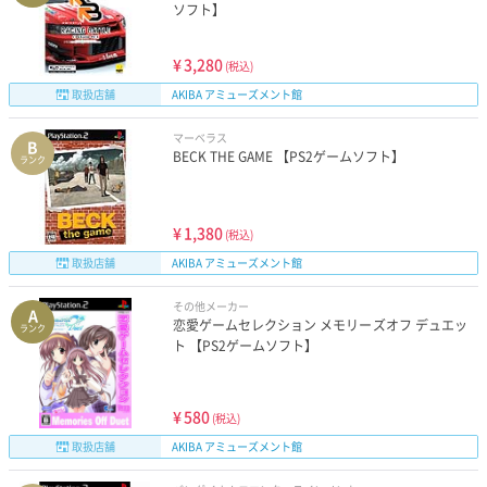
ソフト】
¥
3,280
(税込)
取扱店舗
AKIBA アミューズメント館
マーベラス
B
BECK THE GAME 【PS2ゲームソフト】
ランク
¥
1,380
(税込)
取扱店舗
AKIBA アミューズメント館
その他メーカー
A
恋愛ゲームセレクション メモリーズオフ デュエッ
ランク
ト 【PS2ゲームソフト】
¥
580
(税込)
取扱店舗
AKIBA アミューズメント館