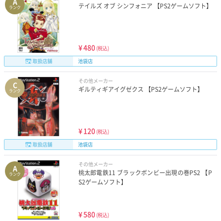
A
テイルズ オブ シンフォニア 【PS2ゲームソフト】
ランク
¥
480
(税込)
取扱店舗
池袋店
その他メーカー
C
ギルティギアイグゼクス 【PS2ゲームソフト】
ランク
¥
120
(税込)
取扱店舗
池袋店
その他メーカー
A
桃太郎電鉄11 ブラックボンビー出現の巻PS2 【P
ランク
S2ゲームソフト】
¥
580
(税込)