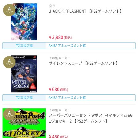
空き
A
.HACK／／FLAGMENT 【PS2ゲームソフト】
ランク
¥
3,980
(税込)
取扱店舗
AKIBA アミューズメント館
その他メーカー
A
サイレントスコープ 【PS2ゲームソフト】
ランク
¥
680
(税込)
取扱店舗
AKIBA アミューズメント館
その他メーカー
A
スーパーバリューセット Wポスト4マキシマム&G
ランク
1ジョッキー2 【PS2ゲームソフト】
¥
480
(税込)