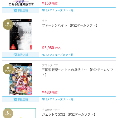
¥
150
(税込)
取扱店舗
AKIBA アミューズメント館
空き
A
ファーレンハイト 【PS2ゲームソフト】
ランク
¥
3,980
(税込)
取扱店舗
AKIBA アミューズメント館
プロトタイプ
A
三国恋戦記〜オトメの兵法！〜 【PS2ゲームソフ
ランク
ト】
¥
480
(税込)
取扱店舗
AKIBA アミューズメント館
その他メーカー
C
ジェットでGO!2 【PS2ゲームソフト】
ランク