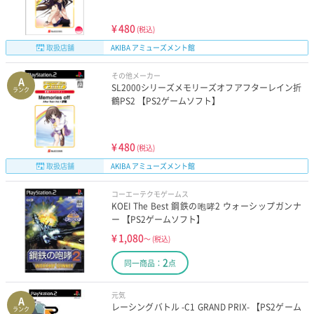
¥
480
(税込)
取扱店舗
AKIBA アミューズメント館
その他メーカー
A
SL2000シリーズメモリーズオフアフターレイン折
ランク
鶴PS2 【PS2ゲームソフト】
¥
480
(税込)
取扱店舗
AKIBA アミューズメント館
コーエーテクモゲームス
KOEI The Best 鋼鉄の咆哮2 ウォーシップガンナ
ー 【PS2ゲームソフト】
¥
1,080
～
(税込)
2
同一商品：
点
元気
A
レーシングバトル -C1 GRAND PRIX- 【PS2ゲーム
ランク