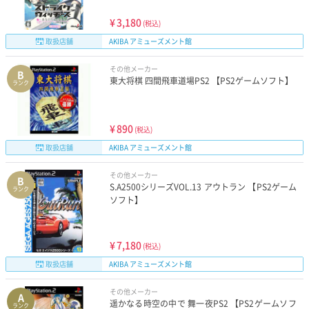
¥
3,180
(税込)
取扱店舗
AKIBA アミューズメント館
その他メーカー
B
東大将棋 四間飛車道場PS2 【PS2ゲームソフト】
ランク
¥
890
(税込)
取扱店舗
AKIBA アミューズメント館
その他メーカー
B
S.A2500シリーズVOL.13 アウトラン 【PS2ゲーム
ランク
ソフト】
¥
7,180
(税込)
取扱店舗
AKIBA アミューズメント館
その他メーカー
A
遥かなる時空の中で 舞一夜PS2 【PS2ゲームソフ
ランク