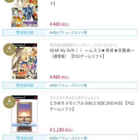
ト】
¥
480
(税込)
取扱店舗
AKIBA アミューズメント館
D3 PUBLISHER(ディースリー・パブリッシャー)
A
DEAR My SUN！！ 〜ムスコ★育成★狂騒曲〜
ランク
（通常版） 【PS2ゲームソフト】
¥
480
(税込)
取扱店舗
AKIBA アミューズメント館
コナミデジタルエンタテインメント
A
ときめきメモリアル GIRLS SIDE 2ND KISS 【PS2
ランク
ゲームソフト】
¥
1,180
(税込)
取扱店舗
AKIBA アミューズメント館