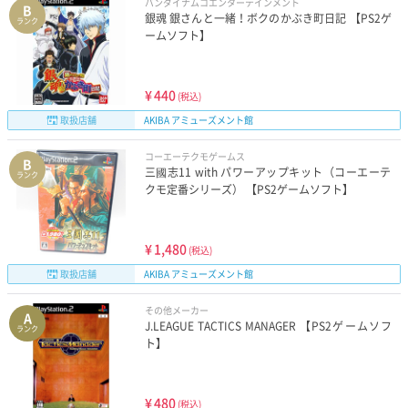
バンダイナムコエンターテインメント
B
銀魂 銀さんと一緒！ボクのかぶき町日記 【PS2ゲ
ランク
ームソフト】
¥
440
(税込)
取扱店舗
AKIBA アミューズメント館
コーエーテクモゲームス
B
三國志11 with パワーアップキット（コーエーテ
ランク
クモ定番シリーズ） 【PS2ゲームソフト】
¥
1,480
(税込)
取扱店舗
AKIBA アミューズメント館
その他メーカー
A
J.LEAGUE TACTICS MANAGER 【PS2ゲームソフ
ランク
ト】
¥
480
(税込)