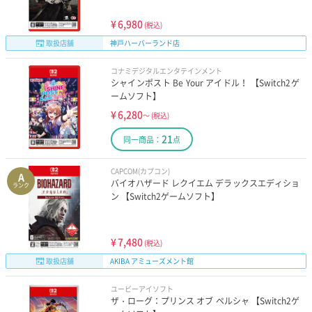
¥
6,980
(税込)
取扱店舗
神戸ハーバーランド店
コナミデジタルエンタテインメント
シャインポスト Be Your アイドル！ 【Switch2ゲ
ームソフト】
¥
6,280
～
(税込)
21
同一商品：
点
CAPCOM(カプコン)
A
バイオハザード レクイエム デラックスエディショ
ランク
ン 【Switch2ゲームソフト】
¥
7,480
(税込)
取扱店舗
AKIBA アミューズメント館
ユービーアイソフト
ザ・ローグ：プリンス オブ ペルシャ 【Switch2ゲ