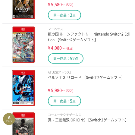
¥
5,580
～
(税込)
2
同一商品：
点
マーベラス
龍の国 ルーンファクトリー Nintendo Switch2 Edi
tion 【Switch2ゲームソフト】
¥
4,080
～
(税込)
52
同一商品：
点
ATLUS(アトラス)
ペルソナ３ リロード 【Switch2ゲームソフト】
¥
5,980
～
(税込)
5
同一商品：
点
コーエーテクモゲームス
A
真・三國無双 ORIGINS 【Switch2ゲームソフト】
ランク