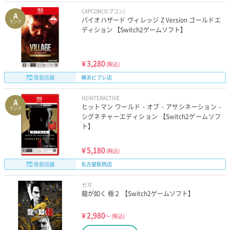
CAPCOM(カプコン)
A
バイオハザード ヴィレッジ Z Version ゴールドエ
ランク
ディション 【Switch2ゲームソフト】
¥
3,280
(税込)
取扱店舗
横浜ビブレ店
H2INTERACTIVE
A
ヒットマン ワールド・オブ・アサシネーション -
ランク
シグネチャーエディション 【Switch2ゲームソフ
ト】
¥
5,180
(税込)
取扱店舗
名古屋駅西店
セガ
龍が如く 極２ 【Switch2ゲームソフト】
¥
2,980
～
(税込)