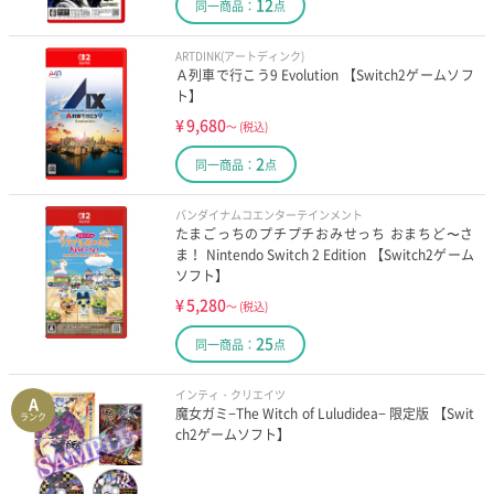
12
同一商品：
点
ARTDINK(アートディンク)
Ａ列車で行こう9 Evolution 【Switch2ゲームソフ
ト】
¥
9,680
～
(税込)
2
同一商品：
点
バンダイナムコエンターテインメント
たまごっちのプチプチおみせっち おまちど〜さ
ま！ Nintendo Switch 2 Edition 【Switch2ゲーム
ソフト】
¥
5,280
～
(税込)
25
同一商品：
点
インティ・クリエイツ
A
魔女ガミ−The Witch of Luludidea− 限定版 【Swit
ランク
ch2ゲームソフト】