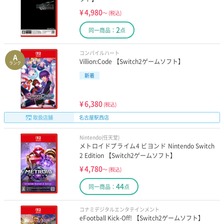
¥
4,980
～
(税込)
2
同一商品：
点
コンパイルハート
A
Villion:Code 【Switch2ゲームソフト】
ランク
新着
¥
6,380
(税込)
取扱店舗
名古屋駅西店
Nintendo(任天堂)
メトロイドプライム4 ビヨンド Nintendo Switch
2 Edition 【Switch2ゲームソフト】
¥
4,780
～
(税込)
44
同一商品：
点
コナミデジタルエンタテインメント
eFootball Kick-Off! 【Switch2ゲームソフト】