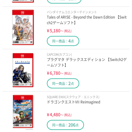
バンダイナムコエンターテインメント
Tales of ARISE - Beyond the Dawn Edition 【Swit
ch2ゲームソフト】
¥
5,180
～
(税込)
4
同一商品：
点
CAPCOM(カプコン)
プラグマタ デラックスエディション 【Switch2ゲ
ームソフト】
¥
6,780
～
(税込)
2
同一商品：
点
SQUARE ENIX(スクウェア・エニックス)
ドラゴンクエストVII Reimagined
¥
4,480
～
(税込)
206
同一商品：
点