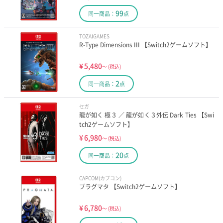
99
同一商品：
点
TOZAIGAMES
R-Type Dimensions III 【Switch2ゲームソフト】
¥
5,480
～
(税込)
2
同一商品：
点
セガ
龍が如く 極３ ／ 龍が如く３外伝 Dark Ties 【Swi
tch2ゲームソフト】
¥
6,980
～
(税込)
20
同一商品：
点
CAPCOM(カプコン)
プラグマタ 【Switch2ゲームソフト】
¥
6,780
～
(税込)