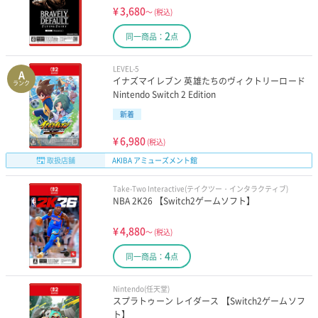
¥
3,680
～
(税込)
2
同一商品：
点
LEVEL-5
A
イナズマイレブン 英雄たちのヴィクトリーロード
ランク
Nintendo Switch 2 Edition
新着
¥
6,980
(税込)
取扱店舗
AKIBA アミューズメント館
Take-Two Interactive(テイクツー・インタラクティブ)
NBA 2K26 【Switch2ゲームソフト】
¥
4,880
～
(税込)
4
同一商品：
点
Nintendo(任天堂)
スプラトゥーン レイダース 【Switch2ゲームソフ
ト】