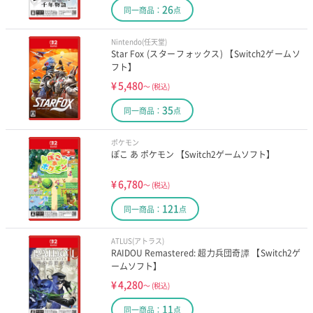
26
同一商品：
点
Nintendo(任天堂)
Star Fox (スターフォックス) 【Switch2ゲームソ
フト】
¥
5,480
～
(税込)
35
同一商品：
点
ポケモン
ぽこ あ ポケモン 【Switch2ゲームソフト】
¥
6,780
～
(税込)
121
同一商品：
点
ATLUS(アトラス)
RAIDOU Remastered: 超力兵団奇譚 【Switch2ゲ
ームソフト】
¥
4,280
～
(税込)
11
同一商品：
点