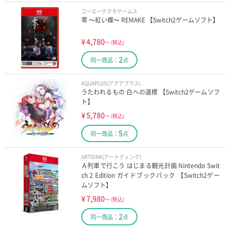
コーエーテクモゲームス
零 〜紅い蝶〜 REMAKE 【Switch2ゲームソフト】
¥
4,780
～
(税込)
2
同一商品：
点
AQUAPLUS(アクアプラス)
うたわれるもの 白への道標 【Switch2ゲームソフ
ト】
¥
5,780
～
(税込)
5
同一商品：
点
ARTDINK(アートディンク)
Ａ列車で行こう はじまる観光計画 Nintendo Swit
ch 2 Edition ガイドブックパック 【Switch2ゲー
ムソフト】
¥
7,980
～
(税込)
2
同一商品：
点