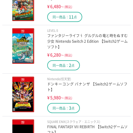
¥
6,480
～
(税込)
11
同一商品：
点
LEVEL-5
ファンタジーライフｉ グルグルの竜と時をぬすむ
少女 Nintendo Switch 2 Edition 【Switch2ゲーム
ソフト】
¥
6,280
～
(税込)
2
同一商品：
点
Nintendo(任天堂)
ドンキーコング バナンザ 【Switch2ゲームソフ
ト】
¥
5,980
～
(税込)
3
同一商品：
点
SQUARE ENIX(スクウェア・エニックス)
FINAL FANTASY VII REBIRTH 【Switch2ゲームソ
フト】