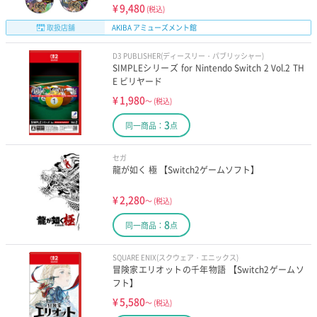
¥
9,480
(税込)
取扱店舗
AKIBA アミューズメント館
D3 PUBLISHER(ディースリー・パブリッシャー)
SIMPLEシリーズ for Nintendo Switch 2 Vol.2 TH
E ビリヤード
¥
1,980
～
(税込)
3
同一商品：
点
セガ
龍が如く 極 【Switch2ゲームソフト】
¥
2,280
～
(税込)
8
同一商品：
点
SQUARE ENIX(スクウェア・エニックス)
冒険家エリオットの千年物語 【Switch2ゲームソ
フト】
¥
5,580
～
(税込)