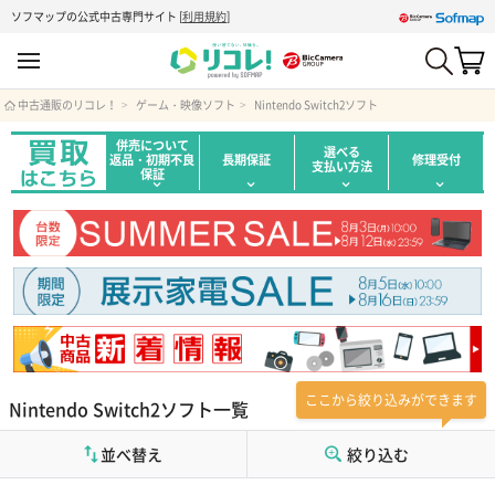
ソフマップの公式中古専門サイト
[
利用規約
]
中古通販のリコレ！
ゲーム・映像ソフト
Nintendo Switch2ソフト
併売について
選べる
返品・初期不良
長期保証
修理受付
支払い方法
保証
ここから絞り込みができます
Nintendo Switch2ソフト一覧
並べ替え
絞り込む