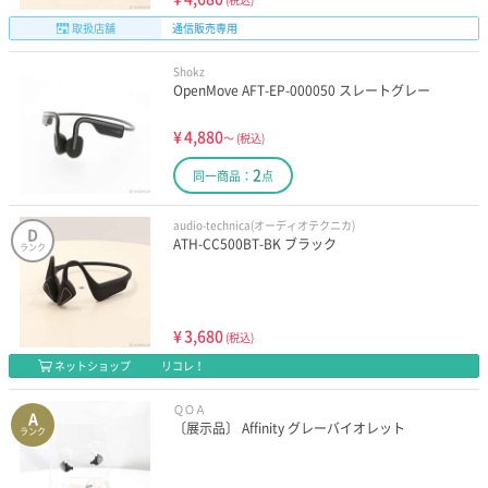
取扱店舗
通信販売専用
Shokz
OpenMove AFT-EP-000050 スレートグレー
¥
4,880
～
(税込)
2
同一商品：
点
audio-technica(オーディオテクニカ)
D
ATH-CC500BT-BK ブラック
ランク
¥
3,680
(税込)
ネットショップ
リコレ！
ＱＯＡ
A
〔展示品〕 Affinity グレーバイオレット
ランク