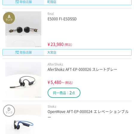
取扱店舗
町田店
final
A
E5000 FI-E5DSSD
ランク
¥
23,980
(税込)
取扱店舗
大宮店
AfterShokz
AferShokz AFT-EP-000026 スレートグレー
¥
5,480
～
(税込)
2
同一商品：
点
Shokz
D
OpenMove AFT-EP-000024 エレべーションブル
ランク
ー