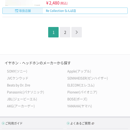
¥
2,480
(税込)
取扱店舗
Re Collection なんば店
1
2
＞
イヤホン・ヘッドホンのメーカーから探す
SONY(ソニー)
Apple(アップル)
JVCケンウッド
SENNHEISER(ゼンハイザー)
Beats by Dr. Dre
ELECOM(エレコム)
Panasonic(パナソニック)
Pioneer(パイオニア)
JBL(ジェービーエル)
BOSE(ボーズ)
AKG(アーカーゲー)
YAMAHA(ヤマハ)
ご利用ガイド
よくあるご質問