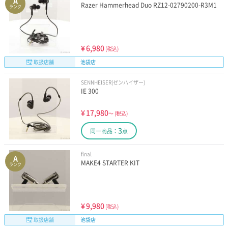
A
Razer Hammerhead Duo RZ12-02790200-R3M1
ランク
¥
6,980
(税込)
取扱店舗
池袋店
SENNHEISER(ゼンハイザー)
IE 300
¥
17,980
～
(税込)
3
同一商品：
点
final
A
MAKE4 STARTER KIT
ランク
¥
9,980
(税込)
取扱店舗
池袋店