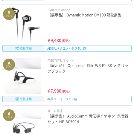
Dynamic Motion
S
〔展示品〕 Dynamic Motion DM100 箱破損品
ランク
¥
9,480
(税込)
取扱店舗
AKIBA パソコン・デジタル館
AVIOT(アビオット)
A
〔展示品〕 Openpiece Elite WB-E1-BK メタリッ
ランク
クブラック
¥
7,980
(税込)
取扱店舗
神戸ハーバーランド店
オーム電機
A
〔展示品〕 AudioComm 骨伝導イヤホン+集音器
ランク
セット HP-BC500N