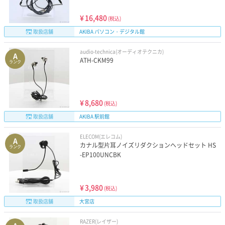
¥
16,480
(税込)
取扱店舗
AKIBA パソコン・デジタル館
audio-technica(オーディオテクニカ)
A
ATH-CKM99
ランク
¥
8,680
(税込)
取扱店舗
AKIBA 駅前館
ELECOM(エレコム)
A
カナル型片耳ノイズリダクションヘッドセット HS
ランク
-EP100UNCBK
¥
3,980
(税込)
取扱店舗
大宮店
RAZER(レイザー)