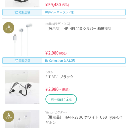
¥
59,480
(税込)
取扱店舗
神戸ハーバーランド店
radius(ラディウス)
S
〔展示品〕 HP-NEL11S シルバー 箱破損品
ランク
¥
2,980
(税込)
取扱店舗
Re Collection なんば店
BoCo
FIT BT-1 ブラック
¥
2,980
～
(税込)
2
同一商品：
点
Victor(ビクター)
A
〔展示品〕 HA-FR29UC ホワイト USB Type-Cイ
ランク
ヤホン