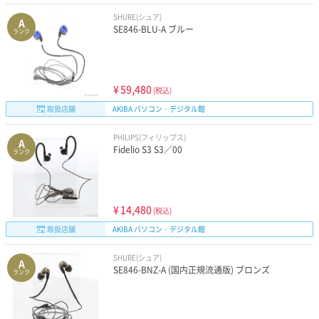
SHURE(シュア)
A
SE846-BLU-A ブルー
ランク
¥
59,480
(税込)
取扱店舗
AKIBA パソコン・デジタル館
PHILIPS(フィリップス)
A
Fidelio S3 S3／00
ランク
¥
14,480
(税込)
取扱店舗
AKIBA パソコン・デジタル館
SHURE(シュア)
A
SE846-BNZ-A (国内正規流通版) ブロンズ
ランク