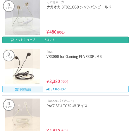
その他メーカー
D
ナガオカ BT821CGD シャンパンゴールド
ランク
¥
480
(税込)
ネットショップ
リコレ！
final
D
VR3000 for Gaming FI-VR3DPLMB
ランク
¥
3,380
(税込)
取扱店舗
AKIBA U-SHOP
Pioneer(パイオニア)
D
RAYZ SE-LTC3R-W アイス
ランク
¥
4,680
(税込)