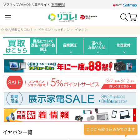
ソフマップの公式中古専門サイト
[
利用規約
]
中古通販のリコレ！
イヤホン・ヘッドホン
イヤホン
併売について
選べる
返品・初期不良
長期保証
修理受付
支払い方法
保証
ここから絞り込みができます
イヤホン一覧