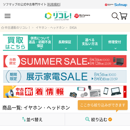
ソフマップの公式中古専門サイト
[
利用規約
]
中古通販のリコレ！
イヤホン・ヘッドホン
EKSA
併売について
選べる
返品・初期不良
長期保証
修理受付
支払い方法
保証
ここから絞り込みができます
商品一覧: イヤホン・ヘッドホン
並べ替え
絞り込む