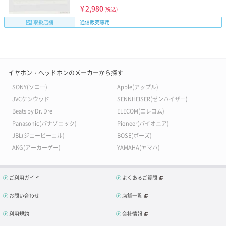
¥
2,980
(税込)
取扱店舗
通信販売専用
イヤホン・ヘッドホンのメーカーから探す
SONY(ソニー)
Apple(アップル)
JVCケンウッド
SENNHEISER(ゼンハイザー)
Beats by Dr. Dre
ELECOM(エレコム)
Panasonic(パナソニック)
Pioneer(パイオニア)
JBL(ジェービーエル)
BOSE(ボーズ)
AKG(アーカーゲー)
YAMAHA(ヤマハ)
ご利用ガイド
よくあるご質問
お問い合わせ
店舗一覧
利用規約
会社情報