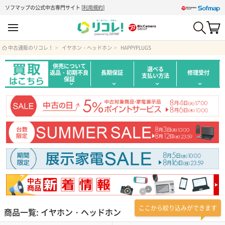
ソフマップの公式中古専門サイト
[
利用規約
]
中古通販のリコレ！
イヤホン・ヘッドホン
HAPPYPLUGS
併売について
選べる
返品・初期不良
長期保証
修理受付
支払い方法
保証
ここから絞り込みができます
商品一覧: イヤホン・ヘッドホン