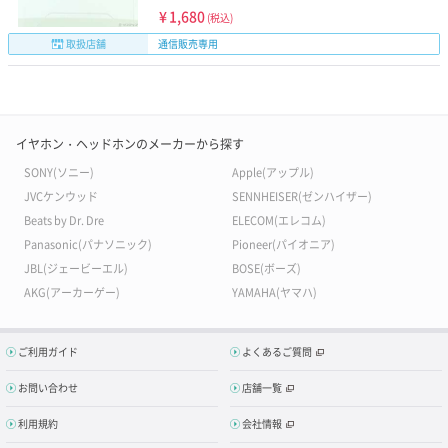
¥
1,680
(税込)
取扱店舗
通信販売専用
イヤホン・ヘッドホンのメーカーから探す
SONY(ソニー)
Apple(アップル)
JVCケンウッド
SENNHEISER(ゼンハイザー)
Beats by Dr. Dre
ELECOM(エレコム)
Panasonic(パナソニック)
Pioneer(パイオニア)
JBL(ジェービーエル)
BOSE(ボーズ)
AKG(アーカーゲー)
YAMAHA(ヤマハ)
ご利用ガイド
よくあるご質問
お問い合わせ
店舗一覧
利用規約
会社情報