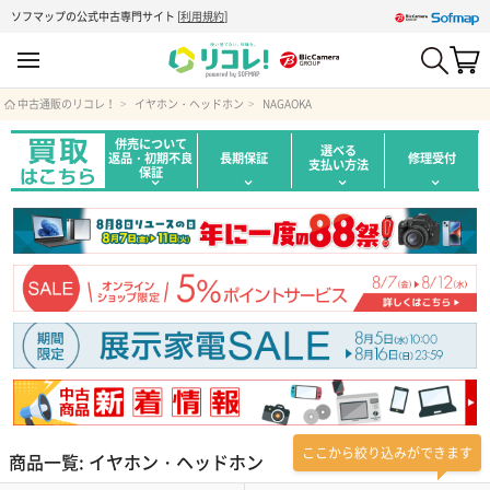
ソフマップの公式中古専門サイト
[
利用規約
]
中古通販のリコレ！
イヤホン・ヘッドホン
NAGAOKA
併売について
選べる
返品・初期不良
長期保証
修理受付
支払い方法
保証
ここから絞り込みができます
商品一覧: イヤホン・ヘッドホン