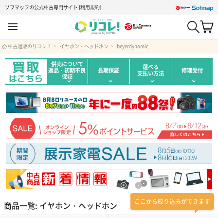
ソフマップの公式中古専門サイト
[
利用規約
]
中古通販のリコレ！
イヤホン・ヘッドホン
beyerdynamic
併売について
選べる
返品・初期不良
長期保証
修理受付
支払い方法
保証
ここから絞り込みができます
商品一覧: イヤホン・ヘッドホン