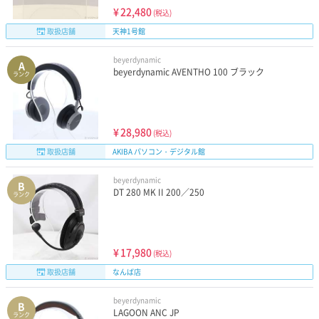
¥
22,480
(税込)
取扱店舗
天神1号館
beyerdynamic
A
beyerdynamic AVENTHO 100 ブラック
ランク
¥
28,980
(税込)
取扱店舗
AKIBA パソコン・デジタル館
beyerdynamic
B
DT 280 MK II 200／250
ランク
¥
17,980
(税込)
取扱店舗
なんば店
beyerdynamic
B
LAGOON ANC JP
ランク