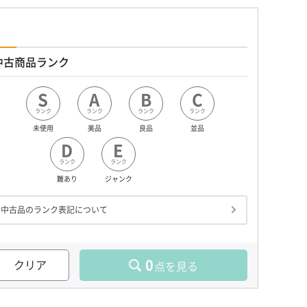
中古商品ランク
S
A
B
C
ランク
ランク
ランク
ランク
未使用
美品
良品
並品
D
E
ランク
ランク
難あり
ジャンク
中古品のランク表記について
0
クリア
点を見る