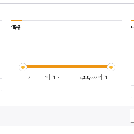
価格
円 ～
円