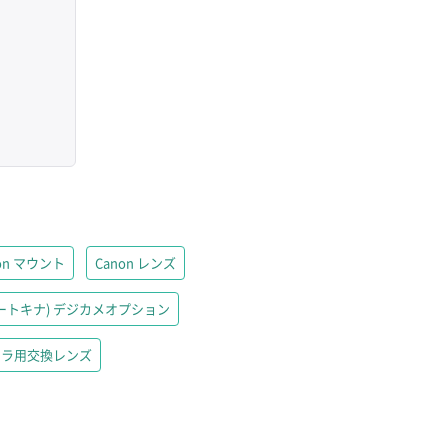
on マウント
Canon レンズ
ケンコートキナ) デジカメオプション
フカメラ用交換レンズ