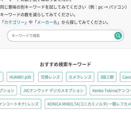
同じ意味の別キーワードを試してみてください
（例：pc → パソコン）
キーワードの数を減らしてみてください。
「
カテゴリー
」や「
メーカー名
」から探してみてください。
おすすめ検索キーワード
フ
HUAWEI p30
交換レンズ
カメラレンズ
3段三脚
Can
オプション
JVCケンウッド デジカメオプション
Kenko Tokina(
na(ケンコートキナ) レンズ
KONICA MINOLTA(コニカミノルタ) 一眼レ