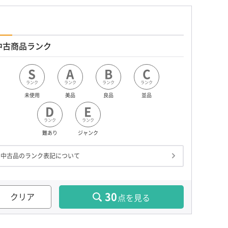
中古商品ランク
S
A
B
C
ランク
ランク
ランク
ランク
未使用
美品
良品
並品
D
E
ランク
ランク
難あり
ジャンク
中古品のランク表記について
30
クリア
点を見る