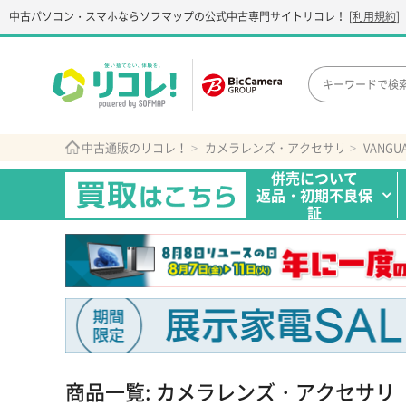
中古パソコン・スマホなら
ソフマップの公式中古専門サイト
リコレ！
[
利用規約
]
中古通販のリコレ！
カメラレンズ・アクセサリ
VANGU
併売について
返品・初期不良保
証
商品一覧: カメラレンズ・アクセサリ