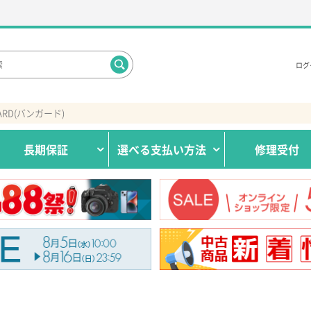
ログ
ARD(バンガード)
長期保証
選べる
支払い方法
修理受付