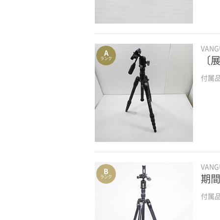
VAN
A
〔展
ランク
付属
VAN
B
期間
ランク
付属