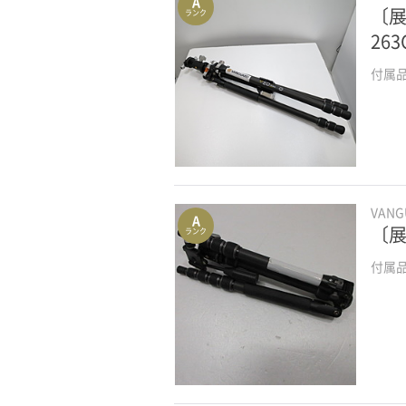
A
〔展
ランク
263
付属
VAN
A
〔展
ランク
付属