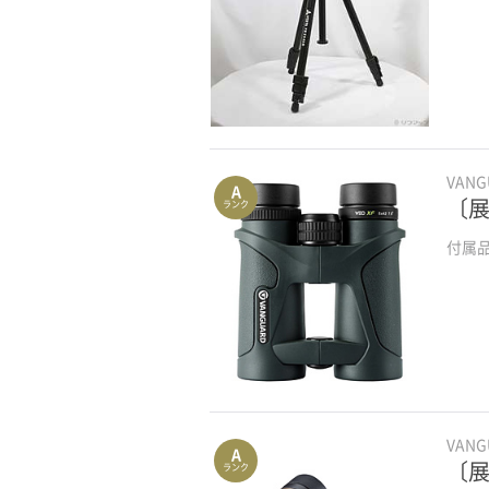
VAN
A
〔展示
ランク
付属
VAN
A
〔展
ランク