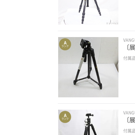
VAN
A
〔展
ランク
付属
VAN
A
〔展示
ランク
付属