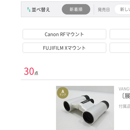
並べ替え
新着順
新し
発売日
Canon RFマウント
FUJIFILM Xマウント
30
点
VAN
A
〔展
ランク
付属