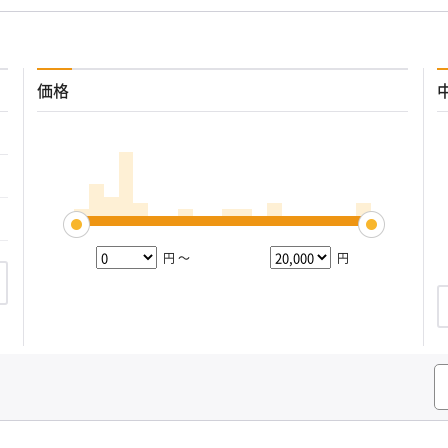
価格
円 ～
円