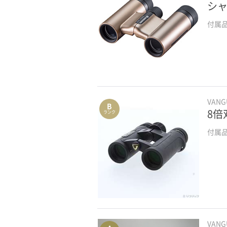
シ
付属
VAN
B
8倍双
ランク
付属
VAN