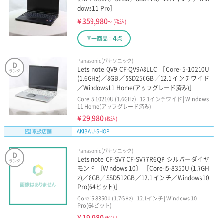
dows11 Pro］
¥
359,980
～
(税込)
4
同一商品：
点
Panasonic(パナソニック)
D
Lets note QV9 CF-QV9A8LLC ［Core-i5-10210U
ランク
(1.6GHz)／8GB／SSD256GB／12.1インチワイド
／Windows11 Home(アップグレード済み)］
Core i5 10210U (1.6GHz) | 12.1インチワイド | Windows
11 Home(アップグレード済み)
¥
29,980
(税込)
取扱店舗
AKIBA U-SHOP
Panasonic(パナソニック)
D
Lets note CF-SV7 CF-SV77R6QP シルバーダイヤ
ランク
モンド 〔Windows 10〕 ［Core-i5-8350U (1.7GH
z)／8GB／SSD512GB／12.1インチ／Windows10
Pro(64ビット)］
Core i5 8350U (1.7GHz) | 12.1インチ | Windows 10
Pro(64ビット)
¥
19,980
(税込)