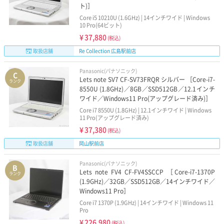
ト)］
Core i5 10210U (1.6GHz) | 14インチワイド | Windows
10 Pro(64ビット)
¥
37,880
(税込)
取扱店舗
Re Collection 広島駅前店
Panasonic(パナソニック)
C
Lets note SV7 CF-SV73FRQR シルバー ［Core-i7-
ランク
8550U (1.8GHz)／8GB／SSD512GB／12.1インチ
ワイド／Windows11 Pro(アップグレード済み)］
Core i7 8550U (1.8GHz) | 12.1インチワイド | Windows
11 Pro(アップグレード済み)
¥
37,380
(税込)
取扱店舗
岡山駅前店
Panasonic(パナソニック)
B
Lets note FV4 CF-FV4SSCCP ［Core-i7-1370P
ランク
(1.9GHz)／32GB／SSD512GB／14インチワイド／
Windows11 Pro］
Core i7 1370P (1.9GHz) | 14インチワイド | Windows 11
Pro
¥
226,980
(税込)