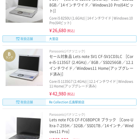
8GB／14インチワイド／Windows10 Pro(64ビッ
ト)］
Core i5 8250U (1.6GHz) | 14インチワイド | Windows 10
Pro(64ビット)
¥
26,680
(税込)
取扱店舗
大宮店
Panasonic(パナソニック)
B
セール対象品 Lets note SV1 CF-SV1CD3LC ［Cor
ランク
e-i5-1135G7 (2.4GHz)／8GB／SSD256GB／12.1
インチワイド／Windows11 Home(アップグレー
ド済み)］
Core i5 1135G7 (2.4GHz) | 12.1インチワイド | Windows
11 Home(アップグレード済み)
¥
42,980
(税込)
取扱店舗
Re Collection 広島駅前店
Panasonic(パナソニック)
Lets note FC6 CF-FC6BDPCR ブラック ［Core-U
ltra-7-255H／32GB／SSD1TB／14インチ／Wind
ows11 Pro］