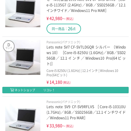
e-i5-1135G7 (2.4GHz)／8GB／SSD256GB／12.1
インチワイド／Windows11 Pro MAR］
¥
42,980
～
(税込)
26
同一商品：
点
Panasonic(パナソニック)
D
Lets note SV7 CF-SV7LDGQR シルバー 〔Windo
ランク
ws 10〕 ［Core-i5-8250U (1.6GHz)／8GB／SSD2
56GB／12.1インチ／Windows10 Pro(64ビッ
ト)］
Core i5 8250U (1.6GHz) | 12.1インチ | Windows 10
Pro(64ビット)
¥
14,180
(税込)
ネットショップ
リコレ！
Panasonic(パナソニック)
Lets note SV9 CF-SV9RFLVS ［Core-i5-10310U
(1.7GHz)／8GB／SSD256GB／12.1インチワイド
／Windows11 Pro MAR］
¥
33,980
～
(税込)