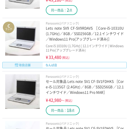
～
(税込)
2
同一商品：
点
Panasonic(パナソニック)
C
Lets note SV9 CF-SV9RDAVS ［Core-i5-10310U
ランク
(1.7GHz)／8GB／SSD256GB／12.1インチワイド
／Windows11 Pro(アップグレード済み)］
Core i5 10310U (1.7GHz) | 12.1インチワイド | Windows
11 Pro(アップグレード済み)
¥
33,480
(税込)
取扱店舗
なんば店
Panasonic(パナソニック)
セール対象品 Lets note SV1 CF-SV1FDHKS ［Cor
e-i5-1135G7 (2.4GHz)／8GB／SSD256GB／12.1
インチワイド／Windows11 Pro MAR］
¥
42,980
～
(税込)
18
同一商品：
点
Panasonic(パナソニック)
セール対象品 Lets note SV1 CF-SV1FDHVS ［Cor