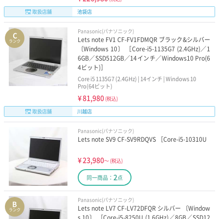
取扱店舗
池袋店
Panasonic(パナソニック)
C
Lets note FV1 CF-FV1FDMQR ブラック&シルバー
ランク
〔Windows 10〕 ［Core-i5-1135G7 (2.4GHz)／1
6GB／SSD512GB／14インチ／Windows10 Pro(6
4ビット)］
Core i5 1135G7 (2.4GHz) | 14インチ | Windows 10
Pro(64ビット)
¥
81,980
(税込)
取扱店舗
川越店
Panasonic(パナソニック)
Lets note SV9 CF-SV9RDQVS ［Core-i5-10310U
¥
23,980
～
(税込)
2
同一商品：
点
Panasonic(パナソニック)
B
Lets note LV7 CF-LV72DFQR シルバー 〔Window
ランク
s 10〕 ［Core-i5-8250U (1.6GHz)／8GB／SSD12