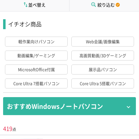
並べ替え
絞り込む
イチオシ商品
軽作業向けパソコン
Web会議/画像編集
動画編集/ゲーミング
高画質動画/3Dゲーミング
MicrosoftOffice付属
展示品パソコン
Core Ultra 7搭載パソコン
Core Ultra 5搭載パソコン
おすすめWindowsノートパソコン
学生におすすめ Windows11/SSD搭載/メモ
419
点
リ8GB以上/液晶15.4インチ未満
※Office付属は除