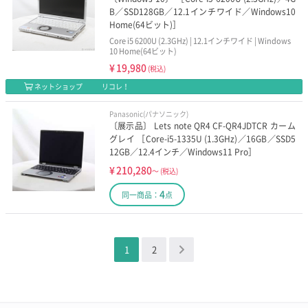
B／SSD128GB／12.1インチワイド／Windows10
Home(64ビット)］
Core i5 6200U (2.3GHz) | 12.1インチワイド | Windows
10 Home(64ビット)
¥
19,980
(税込)
ネットショップ
リコレ！
Panasonic(パナソニック)
〔展示品〕 Lets note QR4 CF-QR4JDTCR カーム
グレイ ［Core-i5-1335U (1.3GHz)／16GB／SSD5
12GB／12.4インチ／Windows11 Pro］
¥
210,280
～
(税込)
4
同一商品：
点
1
2
＞