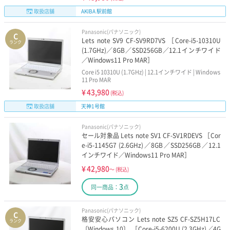
取扱店舗
AKIBA 駅前館
Panasonic(パナソニック)
C
Lets note SV9 CF-SV9RD7VS ［Core-i5-10310U
ランク
(1.7GHz)／8GB／SSD256GB／12.1インチワイド
／Windows11 Pro MAR］
Core i5 10310U (1.7GHz) | 12.1インチワイド | Windows
11 Pro MAR
¥
43,980
(税込)
取扱店舗
天神1号館
Panasonic(パナソニック)
セール対象品 Lets note SV1 CF-SV1RDEVS ［Cor
e-i5-1145G7 (2.6GHz)／8GB／SSD256GB／12.1
インチワイド／Windows11 Pro MAR］
¥
42,980
～
(税込)
3
同一商品：
点
Panasonic(パナソニック)
C
格安安心パソコン Lets note SZ5 CF-SZ5H17LC
ランク
〔Windows 10〕 ［Core-i5-6200U (2.3GHz)／4G