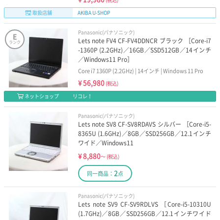
取扱店舗
AKIBA U-SHOP
Panasonic(パナソニック)
E
Lets note FV4 CF-FV4DDNCR ブラック ［Core-i7
ランク
-1360P (2.2GHz)／16GB／SSD512GB／14インチ
／Windows11 Pro］
Core i7 1360P (2.2GHz) | 14インチ | Windows 11 Pro
¥
56,980
(税込)
ネットショップ
リコレ！
Panasonic(パナソニック)
Lets note SV8 CF-SV8RDAVS シルバー ［Core-i5-
8365U (1.6GHz)／8GB／SSD256GB／12.1インチ
ワイド／Windows11
¥
8,880
～
(税込)
2
同一商品：
点
Panasonic(パナソニック)
Lets note SV9 CF-SV9RDLVS ［Core-i5-10310U
(1.7GHz)／8GB／SSD256GB／12.1インチワイド