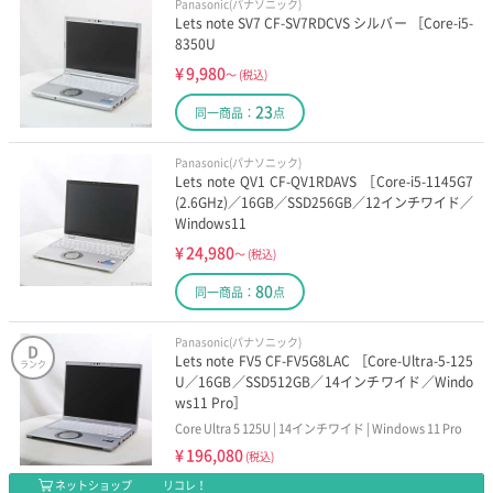
Panasonic(パナソニック)
Lets note SV7 CF-SV7RDCVS シルバー ［Core-i5-
8350U
¥
9,980
～
(税込)
23
同一商品：
点
Panasonic(パナソニック)
Lets note QV1 CF-QV1RDAVS ［Core-i5-1145G7
(2.6GHz)／16GB／SSD256GB／12インチワイド／
Windows11
¥
24,980
～
(税込)
80
同一商品：
点
Panasonic(パナソニック)
D
Lets note FV5 CF-FV5G8LAC ［Core-Ultra-5-125
ランク
U／16GB／SSD512GB／14インチワイド／Windo
ws11 Pro］
Core Ultra 5 125U | 14インチワイド | Windows 11 Pro
¥
196,080
(税込)
ネットショップ
リコレ！