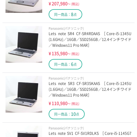
¥
207,980
～
(税込)
第12世代Core-i3搭載
第13世代Core-i3搭載
8
同一商品：
点
条件・機能で選ぶ
Panasonic(パナソニック)
Lets note SR4 CF-SR4RDAAS ［Core-i5-1345U
(1.6GHz)／16GB／SSD256GB／12.4インチワイド
MicrosoftOffice付属
格安パソコン(保証付き)
／Windows11 Pro MAR］
¥
135,980
～
(税込)
Win11＆15インチ
Win11＆13インチ
6
同一商品：
点
Win11＆Core-i7
Win11＆Core-i3
Panasonic(パナソニック)
Win11＆Ryzen
ポータブルゲーミング
Lets note SR3 CF-SR3SKAAS ［Core-i5-1245U
(1.6GHz)／16GB／SSD256GB／12.4インチワイド
／Windows11 Pro MAR］
ゲーミングノート
ゲーミングデスク
¥
110,980
～
(税込)
10
価格・大きさで選ぶ
同一商品：
点
Panasonic(パナソニック)
2万円以下の13インチ
5万円以下の13インチ
Lets note SV1 CF-SV1RDLKS ［Core-i5-1145G7