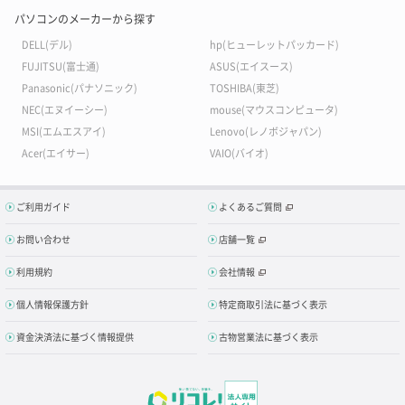
パソコンのメーカーから探す
DELL(デル)
hp(ヒューレットパッカード)
FUJITSU(富士通)
ASUS(エイスース)
Panasonic(パナソニック)
TOSHIBA(東芝)
NEC(エヌイーシー)
mouse(マウスコンピュータ)
MSI(エムエスアイ)
Lenovo(レノボジャパン)
Acer(エイサー)
VAIO(バイオ)
ご利用ガイド
よくあるご質問
お問い合わせ
店舗一覧
利用規約
会社情報
個人情報保護方針
特定商取引法に基づく表示
資金決済法に基づく情報提供
古物営業法に基づく表示