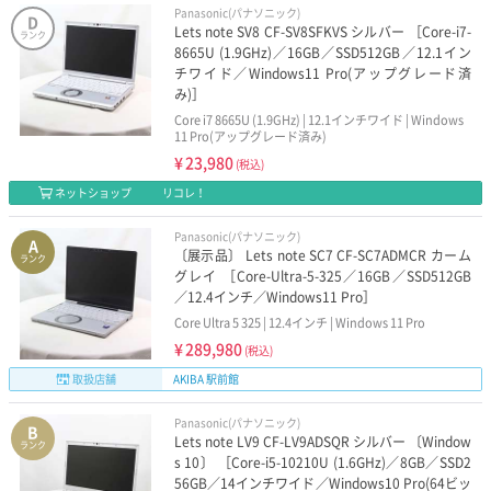
Panasonic(パナソニック)
D
Lets note SV8 CF-SV8SFKVS シルバー ［Core-i7-
ランク
8665U (1.9GHz)／16GB／SSD512GB／12.1イン
チワイド／Windows11 Pro(アップグレード済
み)］
Core i7 8665U (1.9GHz) | 12.1インチワイド | Windows
11 Pro(アップグレード済み)
¥
23,980
(税込)
ネットショップ
リコレ！
Panasonic(パナソニック)
A
〔展示品〕 Lets note SC7 CF-SC7ADMCR カーム
ランク
グレイ ［Core-Ultra-5-325／16GB／SSD512GB
／12.4インチ／Windows11 Pro］
Core Ultra 5 325 | 12.4インチ | Windows 11 Pro
¥
289,980
(税込)
取扱店舗
AKIBA 駅前館
Panasonic(パナソニック)
B
Lets note LV9 CF-LV9ADSQR シルバー 〔Window
ランク
s 10〕 ［Core-i5-10210U (1.6GHz)／8GB／SSD2
56GB／14インチワイド／Windows10 Pro(64ビッ