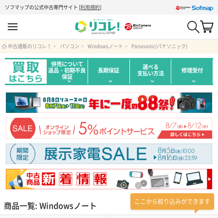
ソフマップの公式中古専門サイト
[
利用規約
]
中古通販のリコレ！
パソコン
Windowsノート
Panasonic(パナソニック)
併売について
選べる
返品・初期不良
長期保証
修理受付
支払い方法
保証
ここから絞り込みができます
商品一覧: Windowsノート