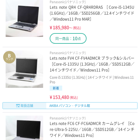
Panasonic(パナソニック)
く
Lets note QR4 CF-QR4RDRAS ［Core-i5-1345U
(1.6GHz)／16GB／SSD256GB／12.4インチワイド
NEC
dynabook
／Windows11 Pro MAR］
¥
185,980
～
(税込)
VAIO
FUJITSU
10
同一商品：
点
Panasonic
Surface
Panasonic(パナソニック)
B
Lets note FV4 CF-FV4ADMCR ブラック&シルバー
ランク
CPU世代で選ぶ
［Core-i5-1335U (1.3GHz)／16GB／SSD512GB／
14インチワイド／Windows11 Pro］
Core i5 1335U (1.3GHz) | 14インチワイド | Windows 11
第10世代Core-i5搭載
第11世代Core-i5搭載
Pro
新着
第12世代Core-i5搭載
第13世代Core-i5搭載
¥
153,480
(税込)
取扱店舗
AKIBA パソコン・デジタル館
第10世代Core-i7搭載
第11世代Core-i7搭載
Panasonic(パナソニック)
第12世代Core-i7搭載
第13世代Core-i7搭載
Lets note FC6 CF-FC6ADMCR カームグレイ ［Co
re-Ultra-5-225U／16GB／SSD512GB／14インチ
ワイド／Windows11 Pro］
第10世代Core-i3搭載
第11世代Core-i3搭載