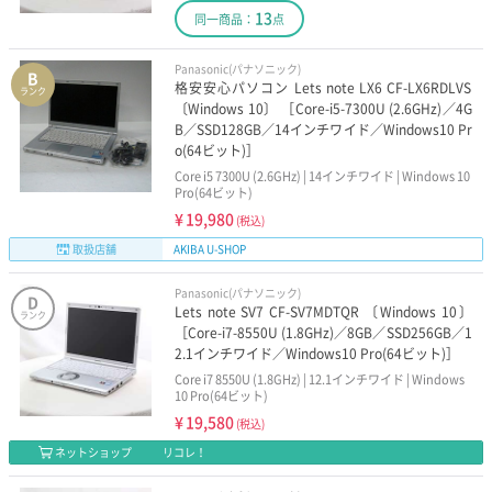
13
同一商品：
点
Panasonic(パナソニック)
B
格安安心パソコン Lets note LX6 CF-LX6RDLVS
ランク
〔Windows 10〕 ［Core-i5-7300U (2.6GHz)／4G
B／SSD128GB／14インチワイド／Windows10 Pr
o(64ビット)］
Core i5 7300U (2.6GHz) | 14インチワイド | Windows 10
Pro(64ビット)
¥
19,980
(税込)
取扱店舗
AKIBA U-SHOP
Panasonic(パナソニック)
D
Lets note SV7 CF-SV7MDTQR 〔Windows 10〕
ランク
［Core-i7-8550U (1.8GHz)／8GB／SSD256GB／1
2.1インチワイド／Windows10 Pro(64ビット)］
Core i7 8550U (1.8GHz) | 12.1インチワイド | Windows
10 Pro(64ビット)
¥
19,580
(税込)
ネットショップ
リコレ！