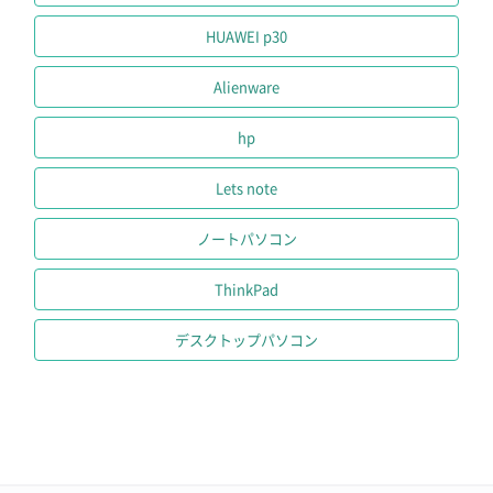
HUAWEI p30
条件・機能で選ぶ
Alienware
MicrosoftOffice付属
格安パソコン(保証付き)
hp
Win11＆15インチ
Win11＆13インチ
Lets note
Win11＆Core-i7
Win11＆Core-i3
ノートパソコン
Win11＆Ryzen
ポータブルゲーミング
ThinkPad
ゲーミングノート
ゲーミングデスク
デスクトップパソコン
価格・大きさで選ぶ
2万円以下の13インチ
5万円以下の13インチ
8万円以下の13インチ
10万円以下の13インチ