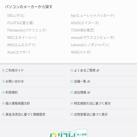
2万円以下の15インチ
5万円以下の15インチ
パソコンのメーカーから探す
DELL(デル)
hp(ヒューレットパッカード)
8万円以下の15インチ
10万円以下の15インチ
FUJITSU(富士通)
ASUS(エイスース)
Panasonic(パナソニック)
TOSHIBA(東芝)
NEC(エヌイーシー)
mouse(マウスコンピュータ)
MSI(エムエスアイ)
Lenovo(レノボジャパン)
Acer(エイサー)
VAIO(バイオ)
ご利用ガイド
よくあるご質問
お問い合わせ
店舗一覧
利用規約
会社情報
個人情報保護方針
特定商取引法に基づく表示
資金決済法に基づく情報提供
古物営業法に基づく表示