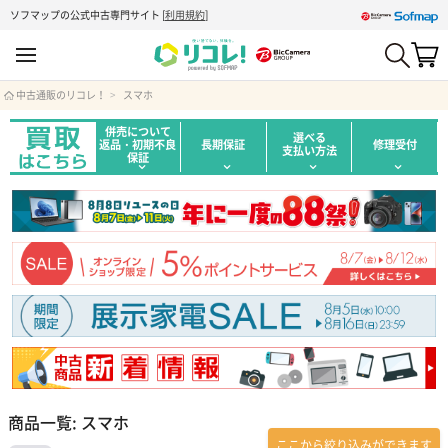
ソフマップの公式中古専門サイト
[
利用規約
]
中古通販のリコレ！
スマホ
併売について
選べる
返品・初期不良
長期保証
修理受付
支払い方法
保証
商品一覧: スマホ
ここから絞り込みができます