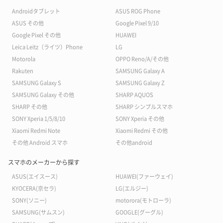
Androidタブレット
ASUS ROG Phone
ASUS その他
Google Pixel 9/10
Google Pixel その他
HUAWEI
Leica Leitz（ライツ）Phone
LG
Motorola
OPPO Reno/A/その他
Rakuten
SAMSUNG Galaxy A
SAMSUNG Galaxy S
SAMSUNG Galaxy Z
SAMSUNG Galaxy その他
SHARP AQUOS
SHARP その他
SHARP シンプルスマホ
SONY Xperia 1/5/8/10
SONY Xperia その他
Xiaomi Redmi Note
Xiaomi Redmi その他
その他 Android スマホ
その他android
スマホのメーカーから探す
ASUS(エイスース)
HUAWEI(ファーウェイ)
KYOCERA(京セラ)
LG(エルジー)
SONY(ソニー)
motorora(モトローラ)
SAMSUNG(サムスン)
GOOGLE(グーグル)