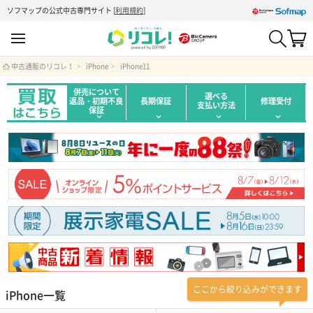
ソフマップの公式中古専門サイト
[
利用規約
]
中古通販のリコレ！
iPhone
iPhone11
併売について
選べる
返品・初期不良
長期保証
修理受付
支払い方法
保証
ここから絞り込みができます
iPhone一覧