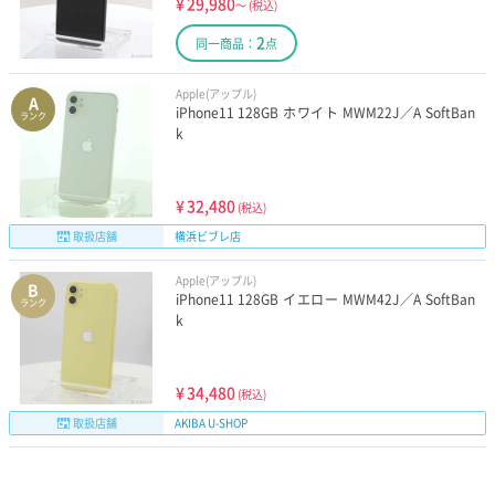
¥
29,980
～
(税込)
2
同一商品：
点
Apple(アップル)
A
iPhone11 128GB ホワイト MWM22J／A SoftBan
ランク
k
¥
32,480
(税込)
取扱店舗
横浜ビブレ店
Apple(アップル)
B
iPhone11 128GB イエロー MWM42J／A SoftBan
ランク
k
¥
34,480
(税込)
取扱店舗
AKIBA U-SHOP