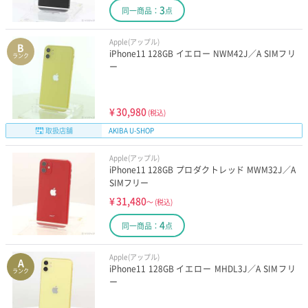
3
同一商品：
点
Apple(アップル)
B
iPhone11 128GB イエロー NWM42J／A SIMフリ
ランク
ー
¥
30,980
(税込)
取扱店舗
AKIBA U-SHOP
Apple(アップル)
iPhone11 128GB プロダクトレッド MWM32J／A
SIMフリー
¥
31,480
～
(税込)
4
同一商品：
点
Apple(アップル)
A
iPhone11 128GB イエロー MHDL3J／A SIMフリ
ランク
ー