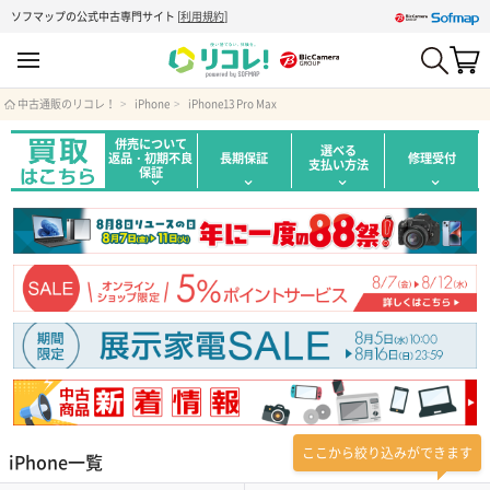
ソフマップの公式中古専門サイト
[
利用規約
]
中古通販のリコレ！
iPhone
iPhone13 Pro Max
併売について
選べる
返品・初期不良
長期保証
修理受付
支払い方法
保証
ここから絞り込みができます
iPhone一覧