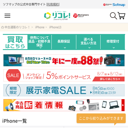
ソフマップの公式中古専門サイト
[
利用規約
]
中古通販のリコレ！
iPhone
iPhone13
併売について
選べる
返品・初期不良
長期保証
修理受付
支払い方法
保証
ここから絞り込みができます
iPhone一覧