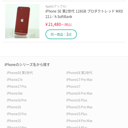
Apple(アップル)
iPhone SE 第2世代 128GB プロダクトレッド MXD
22J／A SoftBank
¥
21,480
～
(税込)
3
同一商品：
点
iPhoneのシリーズ名から探す
iPhoneSE 第3世代
iPhoneSE 第2世代
iPhone17e
iPhone17 Pro Max
iPhone17 Pro
iPhone17
iPhone16e
iPhone16 Pro Max
iPhone16 Pro
iPhone16 Plus
iPhone16
iPhone15 Pro Max
iPhone15 Pro
iPhone15 Plus
iPhone15
iPhone14 Pro Max
iPhone14 Pro
iPhone14 Plus