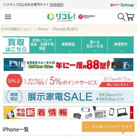
ソフマップの公式中古専門サイト
[
利用規約
]
中古通販のリコレ！
iPhone
iPhoneSE 第2世代
併売について
選べる
返品・初期不良
長期保証
修理受付
支払い方法
保証
ここから絞り込みができます
iPhone一覧